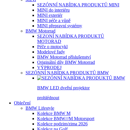
SEZÓNNÍ NABÍDKA PRODUKTŮ MINI
MINI do interiéru
MINI exteriér
MINI péče a vůně
MINI přepravní systémy
BMW Motorrad
SEZONÍ NABÍDKA PRODUKTŮ
MOTORAD
Péče o motocykl
Modelové řady
BMW Motorrad příslušenství
Originální díly BMW Motorrad
VÝPRODEJ
SEZÓNNÍ NABÍDKA PRODUKTŮ BMW
BMW LED dveřní projektor
prohlédnout
Oblečení
BMW Lifestyle
Kolekce BMW M
Kolekce BMW///M Motorsport
Kolekce podzim/zima 2026
Kolekce na Golf