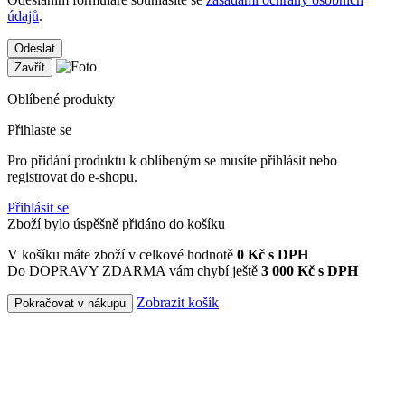
údajů
.
Odeslat
Zavřít
Oblíbené produkty
Přihlaste se
Pro přidání produktu k oblíbeným se musíte přihlásit nebo
registrovat do e-shopu.
Přihlásit se
Zboží bylo úspěšně přidáno do košíku
V košíku máte zboží v celkové hodnotě
0
Kč s DPH
Do DOPRAVY ZDARMA vám chybí ještě
3 000 Kč s DPH
Zobrazit košík
Pokračovat v nákupu