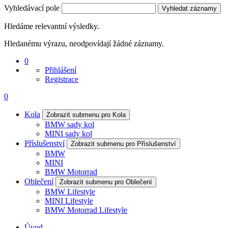
Vyhledávací pole
Vyhledat záznamy
Hledáme relevantní výsledky.
Hledanému výrazu, neodpovídají žádné záznamy.
0
Přihlášení
Registrace
0
Kola
Zobrazit submenu pro Kola
BMW sady kol
MINI sady kol
Příslušenství
Zobrazit submenu pro Příslušenství
BMW
MINI
BMW Motorrad
Oblečení
Zobrazit submenu pro Oblečení
BMW Lifestyle
MINI Lifestyle
BMW Motorrad Lifestyle
Úvod