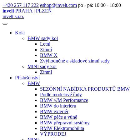
+420 257 117 222
eshop@invelt.com
po - pá: 10:00 - 18:00
invelt
PRAHA | PLZEŇ
invelt s.r.o.
Kola
BMW sady kol
Letní
Zimní
BMW X
Zvýhodněné a skladové zimní sady
MINI sady kol
Zimní
Příslušenství
BMW
SEZÓNNÍ NABÍDKA PRODUKTŮ BMW
Podle modelové řady
BMW ///M Performance
BMW do interiéru
BMW exteriér
BMW péče a vůně
BMW přepravní systémy
BMW Elektromobilita
VÝPRODEJ
MINI