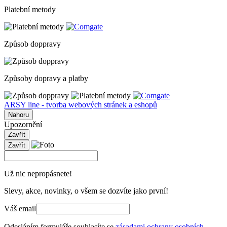
Platební metody
Způsob doppravy
Způsoby dopravy a platby
ARSY line - tvorba webových stránek a eshopů
Nahoru
Upozornění
Zavřít
Zavřít
Už nic nepropásnete!
Slevy, akce, novinky, o všem se dozvíte jako první!
Váš email
Odesláním formuláře souhlasíte se
zásadami ochrany osobních