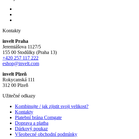
Kontakty
invelt Praha
Jeremiášova 1127/5
155 00 Stodůlky (Praha 13)
+420 257 117 222
eshop@invelt.com
invelt Plzeň
Rokycanská 111
312 00 Plzeň
Užitečné odkazy
Kombinujte / jak zjistit svoji velikost?
Kontakty
Platební brána Comgate
Doprava a platba
Dárkový poukaz
Všeobecné obchodní podmínky