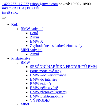
+420 257 117 222
eshop@invelt.com
po - pá: 10:00 - 18:00
invelt
PRAHA | PLZEŇ
invelt s.r.o.
Kola
BMW sady kol
Letní
Zimní
BMW X
Zvýhodněné a skladové zimní sady
MINI sady kol
Zimní
Příslušenství
BMW
SEZÓNNÍ NABÍDKA PRODUKTŮ BMW
Podle modelové řady
BMW ///M Performance
BMW do interiéru
BMW exteriér
BMW péče a vůně
BMW přepravní systémy
BMW Elektromobilita
VÝPRODEJ
MINI