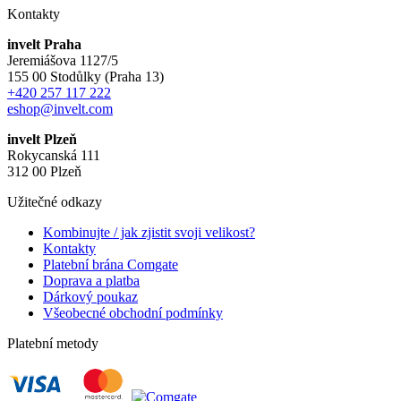
Kontakty
invelt Praha
Jeremiášova 1127/5
155 00 Stodůlky (Praha 13)
+420 257 117 222
eshop@invelt.com
invelt Plzeň
Rokycanská 111
312 00 Plzeň
Užitečné odkazy
Kombinujte / jak zjistit svoji velikost?
Kontakty
Platební brána Comgate
Doprava a platba
Dárkový poukaz
Všeobecné obchodní podmínky
Platební metody