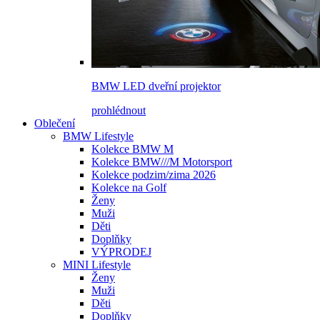
BMW LED dveřní projektor
prohlédnout
Oblečení
BMW Lifestyle
Kolekce BMW M
Kolekce BMW///M Motorsport
Kolekce podzim/zima 2026
Kolekce na Golf
Ženy
Muži
Děti
Doplňky
VÝPRODEJ
MINI Lifestyle
Ženy
Muži
Děti
Doplňky