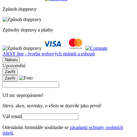
Způsob doppravy
Způsoby dopravy a platby
ARSY line - tvorba webových stránek a eshopů
Nahoru
Upozornění
Zavřít
Zavřít
Už nic nepropásnete!
Slevy, akce, novinky, o všem se dozvíte jako první!
Váš email
Odesláním formuláře souhlasíte se
zásadami ochrany osobních
údajů
.