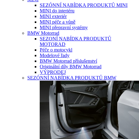
SEZÓNNÍ NABÍDKA PRODUKTŮ MINI
MINI do interiéru
MINI exteriér
MINI péče a vůně
MINI přepravní systémy
BMW Motorrad
SEZONÍ NABÍDKA PRODUKTŮ
MOTORAD
Péče o motocykl
Modelové řady
BMW Motorrad příslušenství
Originální díly BMW Motorrad
VÝPRODEJ
SEZÓNNÍ NABÍDKA PRODUKTŮ BMW