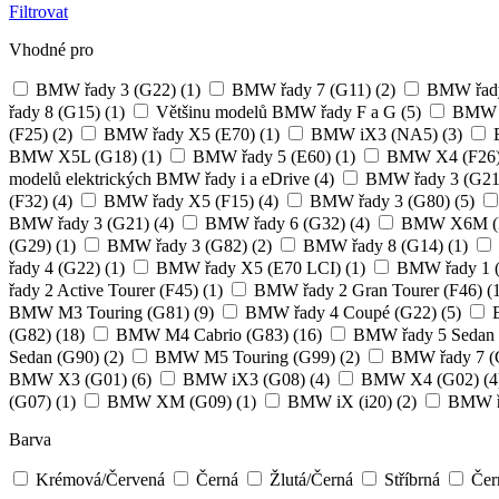
Filtrovat
Vhodné pro
BMW řady 3 (G22)
(1)
BMW řady 7 (G11)
(2)
BMW řady
řady 8 (G15)
(1)
Většinu modelů BMW řady F a G
(5)
BMW ř
(F25)
(2)
BMW řady X5 (E70)
(1)
BMW iX3 (NA5)
(3)
B
BMW X5L (G18)
(1)
BMW řady 5 (E60)
(1)
BMW X4 (F26
modelů elektrických BMW řady i a eDrive
(4)
BMW řady 3 (G21
(F32)
(4)
BMW řady X5 (F15)
(4)
BMW řady 3 (G80)
(5)
BMW řady 3 (G21)
(4)
BMW řady 6 (G32)
(4)
BMW X6M (
(G29)
(1)
BMW řady 3 (G82)
(2)
BMW řady 8 (G14)
(1)
řady 4 (G22)
(1)
BMW řady X5 (E70 LCI)
(1)
BMW řady 1 
řady 2 Active Tourer (F45)
(1)
BMW řady 2 Gran Tourer (F46)
(
BMW M3 Touring (G81)
(9)
BMW řady 4 Coupé (G22)
(5)
B
(G82)
(18)
BMW M4 Cabrio (G83)
(16)
BMW řady 5 Sedan
Sedan (G90)
(2)
BMW M5 Touring (G99)
(2)
BMW řady 7 (
BMW X3 (G01)
(6)
BMW iX3 (G08)
(4)
BMW X4 (G02)
(4
(G07)
(1)
BMW XM (G09)
(1)
BMW iX (i20)
(2)
BMW řa
Barva
Krémová/Červená
Černá
Žlutá/Černá
Stříbrná
Čern