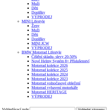
Muži
Děti
Doplňky
VÝPRODEJ
MINI Lifestyle
Ženy
Muži
Děti
Doplňky
MINI JCW
VÝPRODEJ
BMW Motorrad Lifestyle
Čištění skladu- slevy 20-50%
Nové Helmy Systém 8+ Příslušenství
Motorrad kolekce 2026
Motorrad kolekce 2025
Motorrad kolekce 2024
Motorrad kolekce 2023
Motorrad volnočasové oblečení
Motorrad vybavení motorkáře
Motorrad HERITAGE
VÝPRODEJ
Vyhledávací pole
Vyhledat záznamy