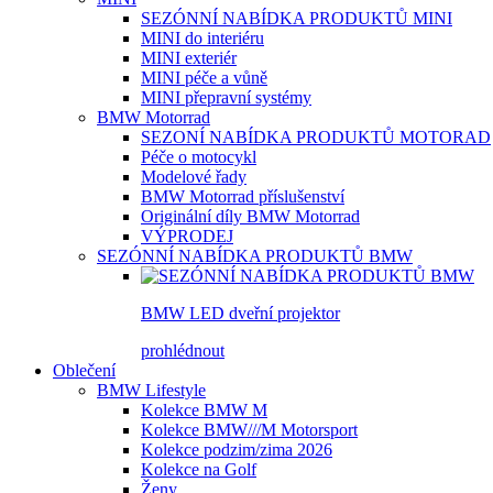
SEZÓNNÍ NABÍDKA PRODUKTŮ MINI
MINI do interiéru
MINI exteriér
MINI péče a vůně
MINI přepravní systémy
BMW Motorrad
SEZONÍ NABÍDKA PRODUKTŮ MOTORAD
Péče o motocykl
Modelové řady
BMW Motorrad příslušenství
Originální díly BMW Motorrad
VÝPRODEJ
SEZÓNNÍ NABÍDKA PRODUKTŮ BMW
BMW LED dveřní projektor
prohlédnout
Oblečení
BMW Lifestyle
Kolekce BMW M
Kolekce BMW///M Motorsport
Kolekce podzim/zima 2026
Kolekce na Golf
Ženy