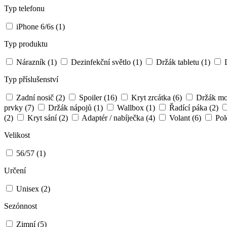
Typ telefonu
iPhone 6/6s
(1)
Typ produktu
Nárazník
(1)
Dezinfekční světlo
(1)
Držák tabletu
(1)
D
Typ příslušenství
Zadní nosič
(2)
Spoiler
(16)
Kryt zrcátka
(6)
Držák mob
prvky
(7)
Držák nápojů
(1)
Wallbox
(1)
Řadící páka
(2)
(2)
Kryt sání
(2)
Adaptér / nabíječka
(4)
Volant
(6)
Pole
Velikost
56/57
(1)
Určení
Unisex
(2)
Sezónnost
Zimní
(5)