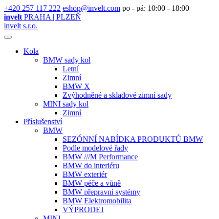
+420 257 117 222
eshop@invelt.com
po - pá: 10:00 - 18:00
invelt
PRAHA | PLZEŇ
invelt s.r.o.
Kola
BMW sady kol
Letní
Zimní
BMW X
Zvýhodněné a skladové zimní sady
MINI sady kol
Zimní
Příslušenství
BMW
SEZÓNNÍ NABÍDKA PRODUKTŮ BMW
Podle modelové řady
BMW ///M Performance
BMW do interiéru
BMW exteriér
BMW péče a vůně
BMW přepravní systémy
BMW Elektromobilita
VÝPRODEJ
MINI