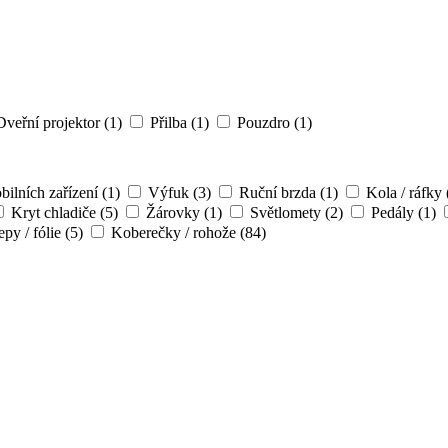
veřní projektor
(1)
Přilba
(1)
Pouzdro
(1)
ilních zařízení
(1)
Výfuk
(3)
Ruční brzda
(1)
Kola / ráfky
Kryt chladiče
(5)
Žárovky
(1)
Světlomety
(2)
Pedály
(1)
py / fólie
(5)
Koberečky / rohože
(84)