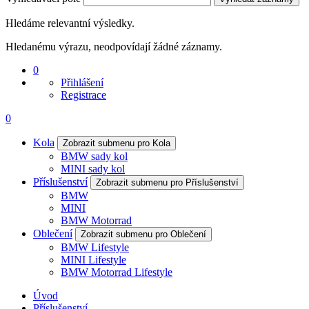
Hledáme relevantní výsledky.
Hledanému výrazu, neodpovídají žádné záznamy.
0
Přihlášení
Registrace
0
Kola
Zobrazit submenu pro Kola
BMW sady kol
MINI sady kol
Příslušenství
Zobrazit submenu pro Příslušenství
BMW
MINI
BMW Motorrad
Oblečení
Zobrazit submenu pro Oblečení
BMW Lifestyle
MINI Lifestyle
BMW Motorrad Lifestyle
Úvod
Příslušenství