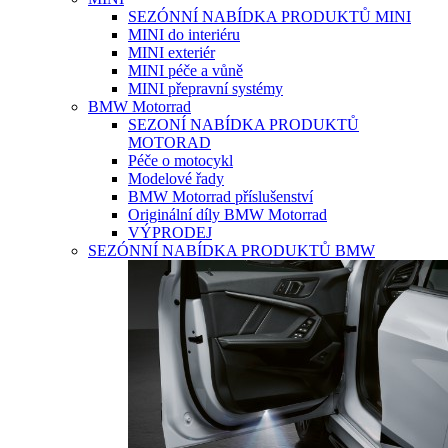
SEZÓNNÍ NABÍDKA PRODUKTŮ MINI
MINI do interiéru
MINI exteriér
MINI péče a vůně
MINI přepravní systémy
BMW Motorrad
SEZONÍ NABÍDKA PRODUKTŮ
MOTORAD
Péče o motocykl
Modelové řady
BMW Motorrad příslušenství
Originální díly BMW Motorrad
VÝPRODEJ
SEZÓNNÍ NABÍDKA PRODUKTŮ BMW