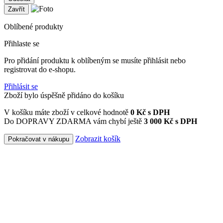
Zavřít
Oblíbené produkty
Přihlaste se
Pro přidání produktu k oblíbeným se musíte přihlásit nebo
registrovat do e-shopu.
Přihlásit se
Zboží bylo úspěšně přidáno do košíku
V košíku máte zboží v celkové hodnotě
0
Kč s DPH
Do DOPRAVY ZDARMA vám chybí ještě
3 000 Kč s DPH
Zobrazit košík
Pokračovat v nákupu