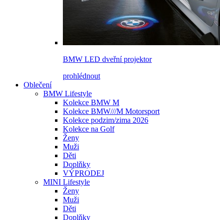
BMW LED dveřní projektor
prohlédnout
Oblečení
BMW Lifestyle
Kolekce BMW M
Kolekce BMW///M Motorsport
Kolekce podzim/zima 2026
Kolekce na Golf
Ženy
Muži
Děti
Doplňky
VÝPRODEJ
MINI Lifestyle
Ženy
Muži
Děti
Doplňky