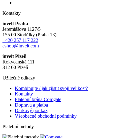
Kontakty
invelt Praha
Jeremiášova 1127/5
155 00 Stodůlky (Praha 13)
+420 257 117 222
eshop@invelt.com
invelt Plzeň
Rokycanská 111
312 00 Plzeň
Užitečné odkazy
Kombinujte / jak zjistit svoji velikost?
Kontakty
Platební brána Comgate
Doprava a platba
Dárkový poukaz
Všeobecné obchodní podmínky
Platební metody