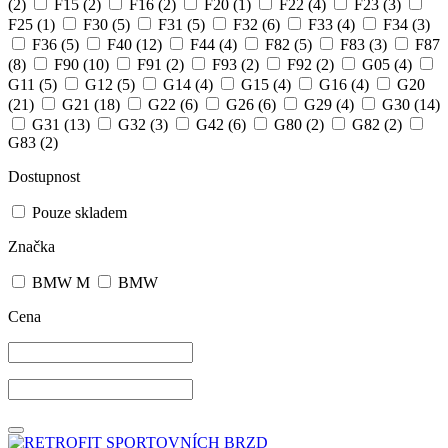
(2)
F15
(2)
F16
(2)
F20
(1)
F22
(4)
F23
(3)
F25
(1)
F30
(5)
F31
(5)
F32
(6)
F33
(4)
F34
(3)
F36
(5)
F40
(12)
F44
(4)
F82
(5)
F83
(3)
F87
(8)
F90
(10)
F91
(2)
F93
(2)
F92
(2)
G05
(4)
G11
(5)
G12
(5)
G14
(4)
G15
(4)
G16
(4)
G20
(21)
G21
(18)
G22
(6)
G26
(6)
G29
(4)
G30
(14)
G31
(13)
G32
(3)
G42
(6)
G80
(2)
G82
(2)
G83
(2)
Dostupnost
Pouze skladem
Značka
BMW M
BMW
Cena