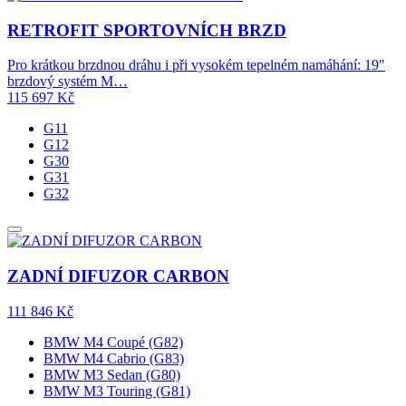
RETROFIT SPORTOVNÍCH BRZD
Pro krátkou brzdnou dráhu i při vysokém tepelném namáhání: 19"
brzdový systém M…
115 697
Kč
G11
G12
G30
G31
G32
ZADNÍ DIFUZOR CARBON
111 846
Kč
BMW M4 Coupé (G82)
BMW M4 Cabrio (G83)
BMW M3 Sedan (G80)
BMW M3 Touring (G81)