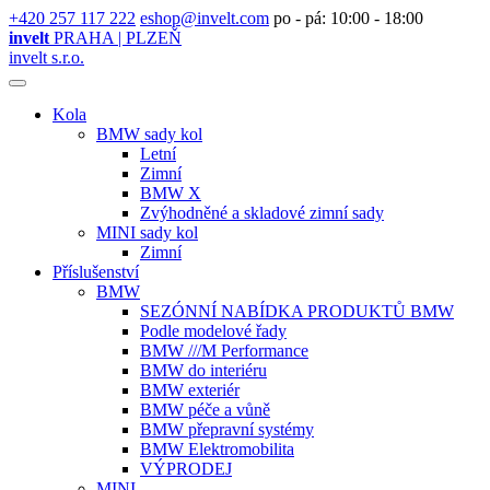
+420 257 117 222
eshop@invelt.com
po - pá: 10:00 - 18:00
invelt
PRAHA | PLZEŇ
invelt s.r.o.
Kola
BMW sady kol
Letní
Zimní
BMW X
Zvýhodněné a skladové zimní sady
MINI sady kol
Zimní
Příslušenství
BMW
SEZÓNNÍ NABÍDKA PRODUKTŮ BMW
Podle modelové řady
BMW ///M Performance
BMW do interiéru
BMW exteriér
BMW péče a vůně
BMW přepravní systémy
BMW Elektromobilita
VÝPRODEJ
MINI