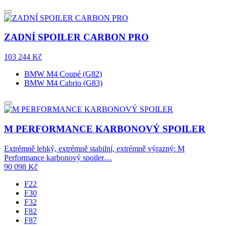
ZADNÍ SPOILER CARBON PRO
103 244
Kč
BMW M4 Coupé (G82)
BMW M4 Cabrio (G83)
M PERFORMANCE KARBONOVÝ SPOILER
Extrémně lehký, extrémně stabilní, extrémně výrazný: M
Performance karbonový spoiler…
90 098
Kč
F22
F30
F32
F82
F87