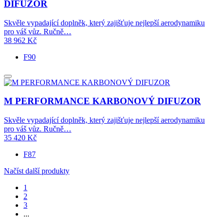
DIFUZOR
Skvěle vypadající doplněk, který zajišťuje nejlepší aerodynamiku
pro váš vůz. Ručně…
38 962
Kč
F90
M PERFORMANCE KARBONOVÝ DIFUZOR
Skvěle vypadající doplněk, který zajišťuje nejlepší aerodynamiku
pro váš vůz. Ručně…
35 420
Kč
F87
Načíst další produkty
1
2
3
...