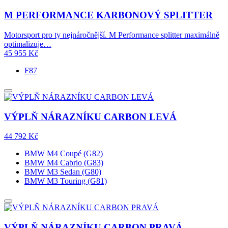
M PERFORMANCE KARBONOVÝ SPLITTER
Motorsport pro ty nejnáročnější. M Performance splitter maximálně
optimalizuje…
45 955
Kč
F87
VÝPLŇ NÁRAZNÍKU CARBON LEVÁ
44 792
Kč
BMW M4 Coupé (G82)
BMW M4 Cabrio (G83)
BMW M3 Sedan (G80)
BMW M3 Touring (G81)
VÝPLŇ NÁRAZNÍKU CARBON PRAVÁ