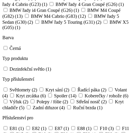
řady 4 Cabrio (G23)
(1)
BMW řady 4 Gran Coupé (G26)
(1)
BMW řady i4 Gran Coupé (G26)
(1)
BMW M4 Coupé
(G82)
(13)
BMW M4 Cabrio (G83)
(12)
BMW řady 5
Sedan (G30)
(2)
BMW řady 5 Touring (G31)
(2)
BMW X5
(G05)
(1)
Barva
Černá
Typ produktu
Dezinfekční světlo
(1)
Typ příslušenství
Světlomety
(2)
Kryt sání
(2)
Řadící páka
(2)
Volant
(4)
Kryt zrcátka
(6)
Spoiler
(14)
Koberečky / rohože
(6)
Výfuk
(2)
Polepy / fólie
(2)
Střešní nosič
(2)
Kryt
chladiče
(5)
Zadní difuzor
(4)
Ruční brzda
(1)
Příslušenství pro
E81
(1)
E82
(1)
E87
(1)
E88
(1)
F10
(3)
F11