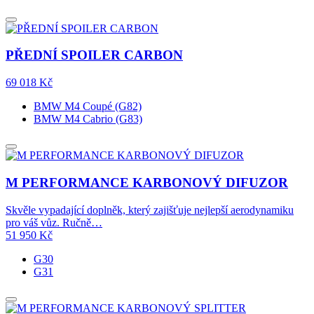
PŘEDNÍ SPOILER CARBON
69 018
Kč
BMW M4 Coupé (G82)
BMW M4 Cabrio (G83)
M PERFORMANCE KARBONOVÝ DIFUZOR
Skvěle vypadající doplněk, který zajišťuje nejlepší aerodynamiku
pro váš vůz. Ručně…
51 950
Kč
G30
G31