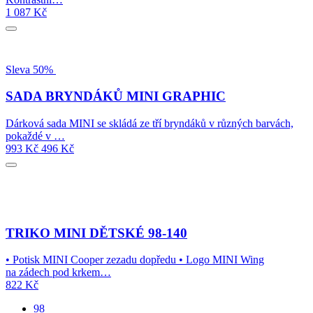
1 087
Kč
Sleva 50%
SADA BRYNDÁKŮ MINI GRAPHIC
Dárková sada MINI se skládá ze tří bryndáků v různých barvách,
pokaždé v …
993
Kč
496
Kč
TRIKO MINI DĚTSKÉ 98-140
• Potisk MINI Cooper zezadu dopředu • Logo MINI Wing
na zádech pod krkem…
822
Kč
98