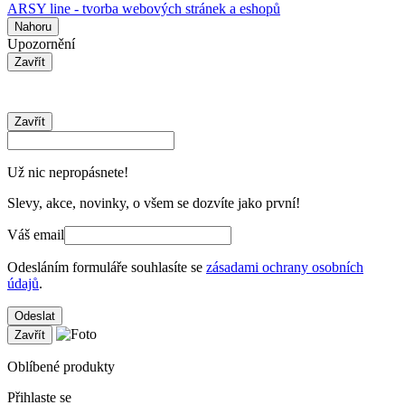
ARSY line - tvorba webových stránek a eshopů
Nahoru
Upozornění
Zavřít
Zavřít
Už nic nepropásnete!
Slevy, akce, novinky, o všem se dozvíte jako první!
Váš email
Odesláním formuláře souhlasíte se
zásadami ochrany osobních
údajů
.
Odeslat
Zavřít
Oblíbené produkty
Přihlaste se