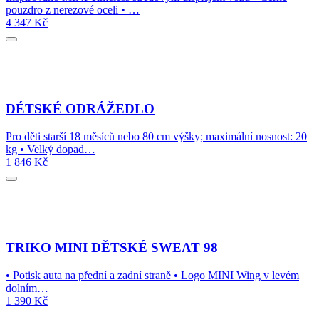
pouzdro z nerezové oceli • …
4 347
Kč
DÉTSKÉ ODRÁŽEDLO
Pro děti starší 18 měsíců nebo 80 cm výšky; maximální nosnost: 20
kg • Velký dopad…
1 846
Kč
TRIKO MINI DĚTSKÉ SWEAT 98
• Potisk auta na přední a zadní straně • Logo MINI Wing v levém
dolním…
1 390
Kč