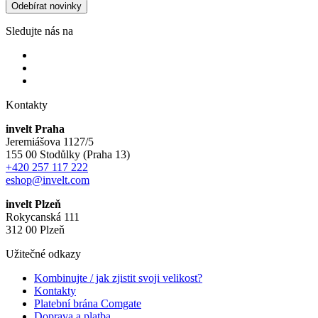
Odebírat novinky
Sledujte nás na
Kontakty
invelt Praha
Jeremiášova 1127/5
155 00 Stodůlky (Praha 13)
+420 257 117 222
eshop@invelt.com
invelt Plzeň
Rokycanská 111
312 00 Plzeň
Užitečné odkazy
Kombinujte / jak zjistit svoji velikost?
Kontakty
Platební brána Comgate
Doprava a platba