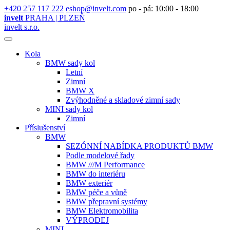
+420 257 117 222
eshop@invelt.com
po - pá: 10:00 - 18:00
invelt
PRAHA | PLZEŇ
invelt s.r.o.
Kola
BMW sady kol
Letní
Zimní
BMW X
Zvýhodněné a skladové zimní sady
MINI sady kol
Zimní
Příslušenství
BMW
SEZÓNNÍ NABÍDKA PRODUKTŮ BMW
Podle modelové řady
BMW ///M Performance
BMW do interiéru
BMW exteriér
BMW péče a vůně
BMW přepravní systémy
BMW Elektromobilita
VÝPRODEJ
MINI