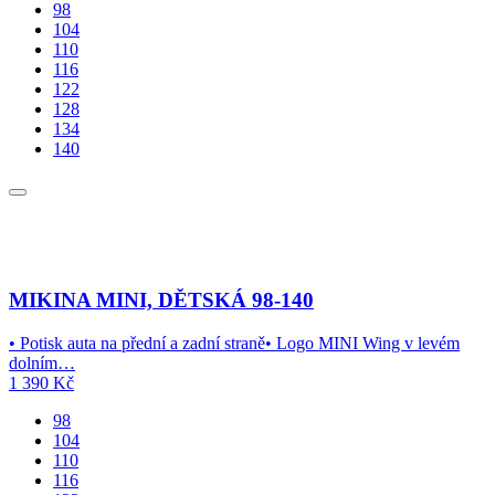
98
104
110
116
122
128
134
140
MIKINA MINI, DĚTSKÁ 98-140
• Potisk auta na přední a zadní straně• Logo MINI Wing v levém
dolním…
1 390
Kč
98
104
110
116