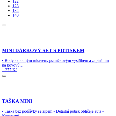
122
128
134
140
MINI DÁRKOVÝ SET S POTISKEM
• Body s dlouhým rukávem, psaníčkovým výstřihem a zapínáním
na kovový…
1 277
Kč
TAŠKA MINI
• Taška bez podšívky se zipem • Detailní potisk obličeje auta •
Kontrastní…