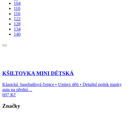
104
110
116
122
128
134
140
KŠILTOVKA MINI DÉTSKÁ
Klasická baseballová čepice • Unisex děti • Detailní potisk masky
auta na přední…
697
Kč
Značky