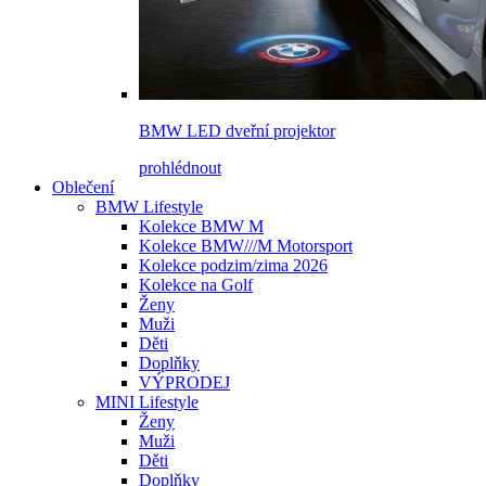
BMW LED dveřní projektor
prohlédnout
Oblečení
BMW Lifestyle
Kolekce BMW M
Kolekce BMW///M Motorsport
Kolekce podzim/zima 2026
Kolekce na Golf
Ženy
Muži
Děti
Doplňky
VÝPRODEJ
MINI Lifestyle
Ženy
Muži
Děti
Doplňky