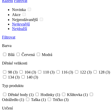
Řazení
Filtrovat
Novinka
Akce
Nejprodávanější
Nejlevnější
Nejdražší
Filtrovat
Barva
Bílá
Červená
Modrá
Dětské velikosti
98
(3)
104
(3)
110
(3)
116
(3)
122
(3)
128
(3)
134
(3)
140
(3)
Typ produktu
Dětské body
(1)
Hodinky
(1)
Kšiltovka
(1)
Odrážedlo
(1)
Taška
(1)
Tričko
(3)
Určení