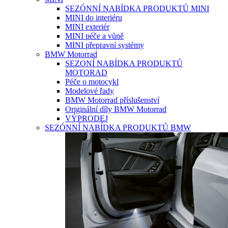
SEZÓNNÍ NABÍDKA PRODUKTŮ MINI
MINI do interiéru
MINI exteriér
MINI péče a vůně
MINI přepravní systémy
BMW Motorrad
SEZONÍ NABÍDKA PRODUKTŮ
MOTORAD
Péče o motocykl
Modelové řady
BMW Motorrad příslušenství
Originální díly BMW Motorrad
VÝPRODEJ
SEZÓNNÍ NABÍDKA PRODUKTŮ BMW