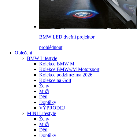
BMW LED dveřní projektor
prohlédnout
Oblečení
BMW Lifestyle
Kolekce BMW M
Kolekce BMW///M Motorsport
Kolekce podzim/zima 2026
Kolekce na Golf
Ženy
Muži
Děti
Doplňky
VÝPRODEJ
MINI Lifestyle
Ženy
Muži
Děti
Doplňky