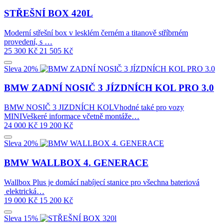
STŘEŠNÍ BOX 420L
Moderní střešní box v lesklém černém a titanově stříbrném
provedení, s …
25 300
Kč
21 505
Kč
Sleva 20%
BMW ZADNÍ NOSIČ 3 JÍZDNÍCH KOL PRO 3.0
BMW NOSIČ 3 JIZDNÍCH KOLVhodné také pro vozy
MINIVeškeré informace včetně montáže…
24 000
Kč
19 200
Kč
Sleva 20%
BMW WALLBOX 4. GENERACE
Wallbox Plus je domácí nabíjecí stanice pro všechna bateriová
elektrická…
19 000
Kč
15 200
Kč
Sleva 15%