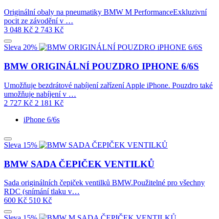
Originální obaly na pneumatiky BMW M PerformanceExkluzivní
pocit ze závodění v …
3 048
Kč
2 743
Kč
Sleva 20%
BMW ORIGINÁLNÍ POUZDRO IPHONE 6/6S
Umožňuje bezdrátové nabíjení zařízení Apple iPhone. Pouzdro také
umožňuje nabíjení v …
2 727
Kč
2 181
Kč
iPhone 6/6s
Sleva 15%
BMW SADA ČEPIČEK VENTILKŮ
Sada originálních čepiček ventilků BMW.Použitelné pro všechny
RDC (snímání tlaku v…
600
Kč
510
Kč
Sleva 15%