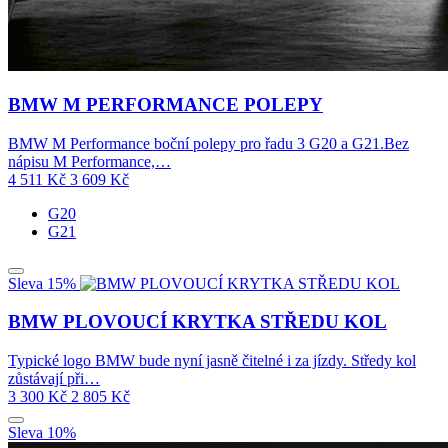
BMW M PERFORMANCE POLEPY
BMW M Performance boční polepy pro řadu 3 G20 a G21.Bez
nápisu M Performance,…
4 511
Kč
3 609
Kč
G20
G21
Sleva 15%
BMW PLOVOUCÍ KRYTKA STŘEDU KOL
Typické logo BMW bude nyní jasně čitelné i za jízdy. Středy kol
zůstávají při…
3 300
Kč
2 805
Kč
Sleva 10%