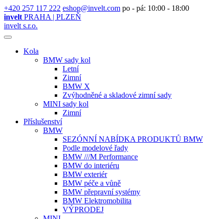
+420 257 117 222
eshop@invelt.com
po - pá: 10:00 - 18:00
invelt
PRAHA | PLZEŇ
invelt s.r.o.
Kola
BMW sady kol
Letní
Zimní
BMW X
Zvýhodněné a skladové zimní sady
MINI sady kol
Zimní
Příslušenství
BMW
SEZÓNNÍ NABÍDKA PRODUKTŮ BMW
Podle modelové řady
BMW ///M Performance
BMW do interiéru
BMW exteriér
BMW péče a vůně
BMW přepravní systémy
BMW Elektromobilita
VÝPRODEJ
MINI