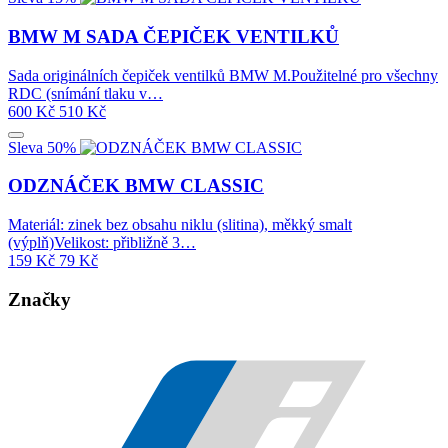
BMW M SADA ČEPIČEK VENTILKŮ
Sada originálních čepiček ventilků BMW M.Použitelné pro všechny
RDC (snímání tlaku v…
600
Kč
510
Kč
Sleva 50%
ODZNÁČEK BMW CLASSIC
Materiál: zinek bez obsahu niklu (slitina), měkký smalt
(výplň)Velikost: přibližně 3…
159
Kč
79
Kč
Značky