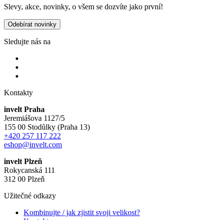
Slevy, akce, novinky, o všem se dozvíte jako první!
Odebírat novinky
Sledujte nás na
Kontakty
invelt Praha
Jeremiášova 1127/5
155 00 Stodůlky (Praha 13)
+420 257 117 222
eshop@invelt.com
invelt Plzeň
Rokycanská 111
312 00 Plzeň
Užitečné odkazy
Kombinujte / jak zjistit svoji velikost?