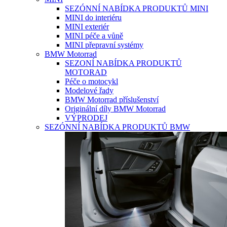
SEZÓNNÍ NABÍDKA PRODUKTŮ MINI
MINI do interiéru
MINI exteriér
MINI péče a vůně
MINI přepravní systémy
BMW Motorrad
SEZONÍ NABÍDKA PRODUKTŮ
MOTORAD
Péče o motocykl
Modelové řady
BMW Motorrad příslušenství
Originální díly BMW Motorrad
VÝPRODEJ
SEZÓNNÍ NABÍDKA PRODUKTŮ BMW