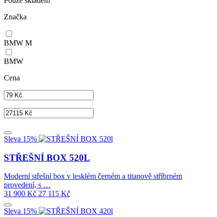
Pouze skladem
Značka
BMW M
BMW
Cena
Sleva 15%
STŘEŠNÍ BOX 520L
Moderní střešní box v lesklém černém a titanově stříbrném
provedení, s …
31 900
Kč
27 115
Kč
Sleva 15%