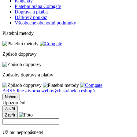
Kontakty
Platební brána Comgate
Doprava a platba
Dárkový poukaz
Všeobecné obchodní podmínky
Platební metody
Způsob doppravy
Způsoby dopravy a platby
ARSY line - tvorba webových stránek a eshopů
Nahoru
Upozornění
Zavřít
Zavřít
Už nic nepropásnete!