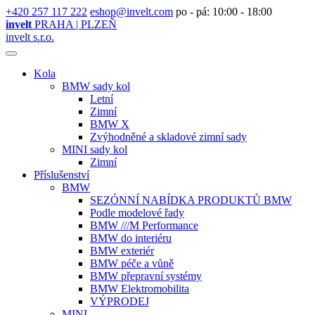
+420 257 117 222
eshop@invelt.com
po - pá: 10:00 - 18:00
invelt
PRAHA | PLZEŇ
invelt s.r.o.
Kola
BMW sady kol
Letní
Zimní
BMW X
Zvýhodněné a skladové zimní sady
MINI sady kol
Zimní
Příslušenství
BMW
SEZÓNNÍ NABÍDKA PRODUKTŮ BMW
Podle modelové řady
BMW ///M Performance
BMW do interiéru
BMW exteriér
BMW péče a vůně
BMW přepravní systémy
BMW Elektromobilita
VÝPRODEJ
MINI