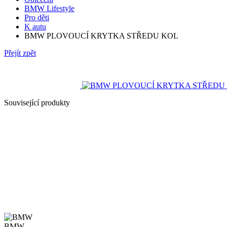
BMW Lifestyle
Pro děti
K autu
BMW PLOVOUCÍ KRYTKA STŘEDU KOL
Přejít zpět
Související produkty
BMW