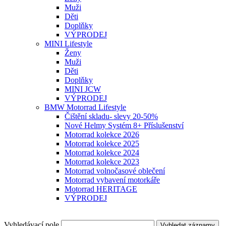
Muži
Děti
Doplňky
VÝPRODEJ
MINI Lifestyle
Ženy
Muži
Děti
Doplňky
MINI JCW
VÝPRODEJ
BMW Motorrad Lifestyle
Čištění skladu- slevy 20-50%
Nové Helmy Systém 8+ Příslušenství
Motorrad kolekce 2026
Motorrad kolekce 2025
Motorrad kolekce 2024
Motorrad kolekce 2023
Motorrad volnočasové oblečení
Motorrad vybavení motorkáře
Motorrad HERITAGE
VÝPRODEJ
Vyhledávací pole
Vyhledat záznamy