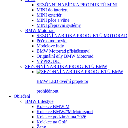
SEZÓNNÍ NABÍDKA PRODUKTŮ MINI
MINI do interiéru
MINI exteriér
MINI péče a vůně
MINI přepravní systémy
BMW Motorrad
SEZONÍ NABÍDKA PRODUKTŮ MOTORAD
Péče o motocykl
Modelové řady
BMW Motorrad příslušenství
Originální díly BMW Motorrad
VÝPRODEJ
SEZÓNNÍ NABÍDKA PRODUKTŮ BMW
BMW LED dveřní projektor
prohlédnout
Oblečení
BMW Lifestyle
Kolekce BMW M
Kolekce BMW///M Motorsport
Kolekce podzim/zima 2026
Kolekce na Golf
Ženy