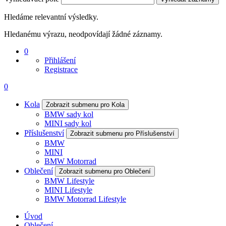
Hledáme relevantní výsledky.
Hledanému výrazu, neodpovídají žádné záznamy.
0
Přihlášení
Registrace
0
Kola
Zobrazit submenu pro Kola
BMW sady kol
MINI sady kol
Příslušenství
Zobrazit submenu pro Příslušenství
BMW
MINI
BMW Motorrad
Oblečení
Zobrazit submenu pro Oblečení
BMW Lifestyle
MINI Lifestyle
BMW Motorrad Lifestyle
Úvod
Oblečení