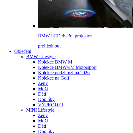
BMW LED dveřní projektor
prohlédnout
Oblečení
BMW Lifestyle
Kolekce BMW M
Kolekce BMW///M Motorsport
Kolekce podzim/zima 2026
Kolekce na Golf
Ženy
Muži
Děti
Doplňky
VÝPRODEJ
MINI Lifestyle
Ženy
Muži
Děti
Doplňky