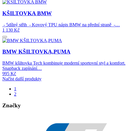
KŠILTOVKA BMW
- 5dílný střih - Kovový TPU nápis BMW na přední straně -…
1 130
Kč
BMW KŠILTOVKA,PUMA
BMW kšiltovka Tech kombinuje moderní sportovní styl a komfort.
Snapback zapínání…
995
Kč
Načíst další produkty
1
2
Značky