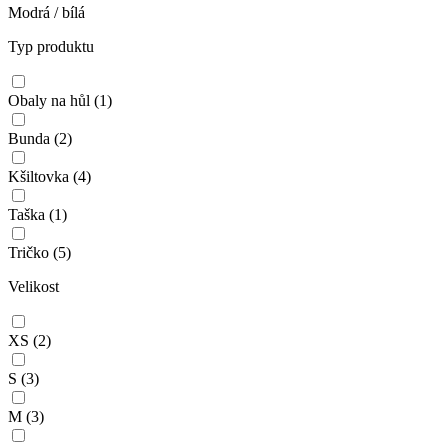
Modrá / bílá
Typ produktu
Obaly na hůl
(1)
Bunda
(2)
Kšiltovka
(4)
Taška
(1)
Tričko
(5)
Velikost
XS
(2)
S
(3)
M
(3)