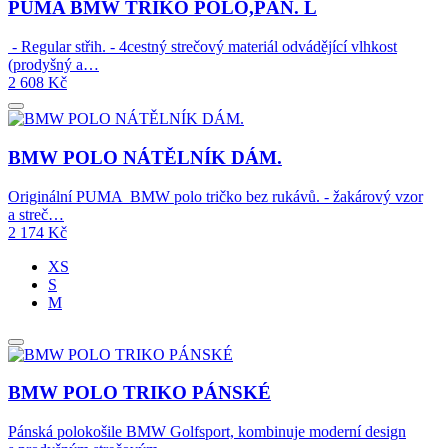
PUMA BMW TRIKO POLO,PÁN. L
- Regular střih. - 4cestný strečový materiál odvádějící vlhkost
(prodyšný a…
2 608
Kč
BMW POLO NÁTĚLNÍK DÁM.
Originální PUMA BMW polo tričko bez rukávů. - žakárový vzor
a streč…
2 174
Kč
XS
S
M
BMW POLO TRIKO PÁNSKÉ
Pánská polokošile BMW Golfsport, kombinuje moderní design