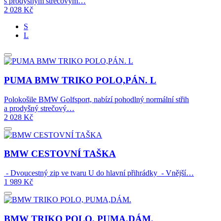
s prodyšným strečovým…
2 028
Kč
S
L
PUMA BMW TRIKO POLO,PÁN. L
Polokošile BMW Golfsport, nabízí pohodlný normální střih
a prodyšný strečový…
2 028
Kč
BMW CESTOVNÍ TAŠKA
- Dvoucestný zip ve tvaru U do hlavní přihrádky - Vnější…
1 989
Kč
BMW TRIKO POLO, PUMA,DÁM.