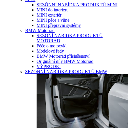
SEZÓNNÍ NABÍDKA PRODUKTŮ MINI
MINI do interiéru
MINI exteriér
MINI péče a vůně
MINI přepravní systémy
BMW Motorrad
SEZONÍ NABÍDKA PRODUKTŮ
MOTORAD
Péče o motocykl
Modelové řady
BMW Motorrad příslušenství
Originální díly BMW Motorrad
VÝPRODEJ
SEZÓNNÍ NABÍDKA PRODUKTŮ BMW