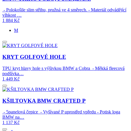
- Polokošile slim střihu, pružná ve 4 směrech. - Materiál odvádějící
vlhkost …
1 884
Kč
M
KRYT GOLFOVÉ HOLE
TPU kryt hlavy hole s výšivkou BMW a Cobra - Měkká fleecová
podšívka…
1 449
Kč
KŠILTOVKA BMW CRAFTED P
- 5panelová čepice - Vyšívané P uprostřed vpředu - Potisk loga
BMW na…
1 137
Kč