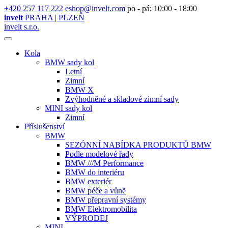
+420 257 117 222
eshop@invelt.com
po - pá: 10:00 - 18:00
invelt
PRAHA | PLZEŇ
invelt s.r.o.
Kola
BMW sady kol
Letní
Zimní
BMW X
Zvýhodněné a skladové zimní sady
MINI sady kol
Zimní
Příslušenství
BMW
SEZÓNNÍ NABÍDKA PRODUKTŮ BMW
Podle modelové řady
BMW ///M Performance
BMW do interiéru
BMW exteriér
BMW péče a vůně
BMW přepravní systémy
BMW Elektromobilita
VÝPRODEJ
MINI