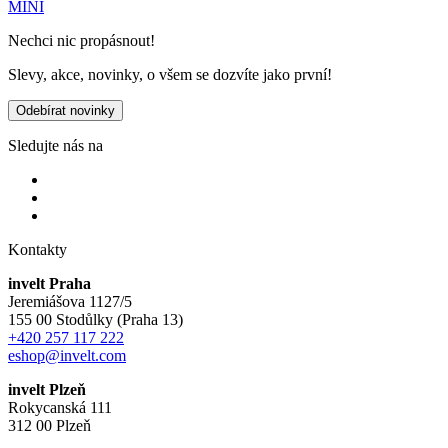
MINI
Nechci nic propásnout!
Slevy, akce, novinky, o všem se dozvíte jako první!
Odebírat novinky
Sledujte nás na
Kontakty
invelt Praha
Jeremiášova 1127/5
155 00 Stodůlky (Praha 13)
+420 257 117 222
eshop@invelt.com
invelt Plzeň
Rokycanská 111
312 00 Plzeň