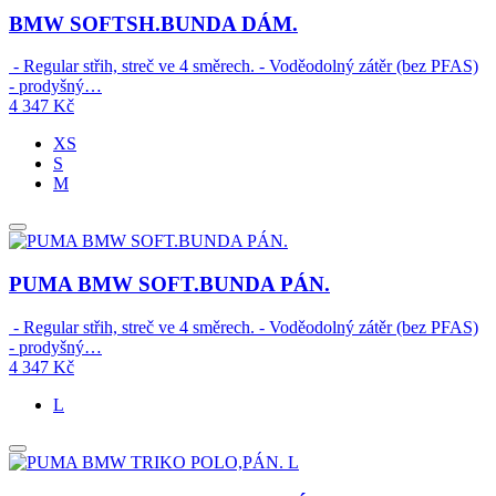
BMW SOFTSH.BUNDA DÁM.
- Regular střih, streč ve 4 směrech. - Voděodolný zátěr (bez PFAS)
- prodyšný…
4 347
Kč
XS
S
M
PUMA BMW SOFT.BUNDA PÁN.
- Regular střih, streč ve 4 směrech. - Voděodolný zátěr (bez PFAS)
- prodyšný…
4 347
Kč
L