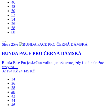
46
48
50
52
54
56
58
60
Sleva 25%
BUNDA PACE PRO ČERNÁ DÁMSKÁ
Bunda Pace Pro je skvělou volbou pro zábavné jízdy i dobrodružné
cesty na…
32 194
Kč
24 145
Kč
34
36
38
40
42
44
46