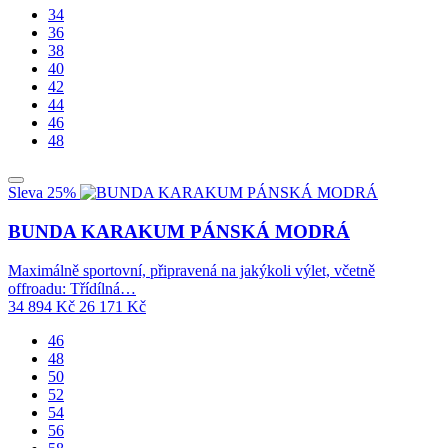
34
36
38
40
42
44
46
48
Sleva 25%
BUNDA KARAKUM PÁNSKÁ MODRÁ
Maximálně sportovní, připravená na jakýkoli výlet, včetně
offroadu: Třídílná…
34 894
Kč
26 171
Kč
46
48
50
52
54
56