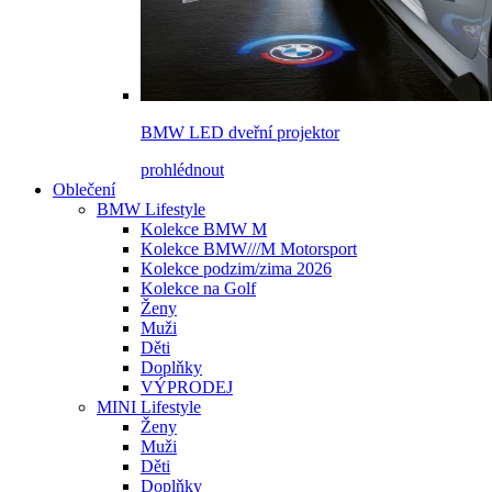
BMW LED dveřní projektor
prohlédnout
Oblečení
BMW Lifestyle
Kolekce BMW M
Kolekce BMW///M Motorsport
Kolekce podzim/zima 2026
Kolekce na Golf
Ženy
Muži
Děti
Doplňky
VÝPRODEJ
MINI Lifestyle
Ženy
Muži
Děti
Doplňky