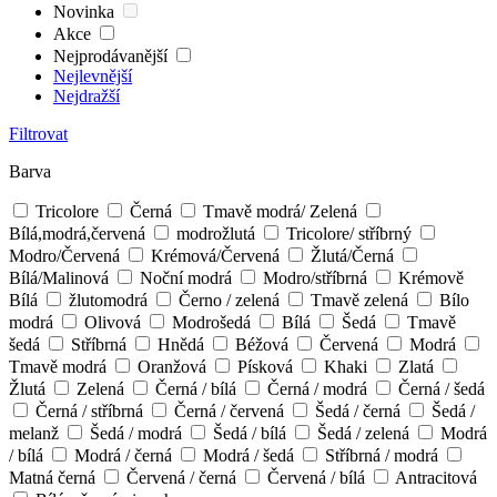
Novinka
Akce
Nejprodávanější
Nejlevnější
Nejdražší
Filtrovat
Barva
Tricolore
Černá
Tmavě modrá/ Zelená
Bílá,modrá,červená
modrožlutá
Tricolore/ stříbrný
Modro/Červená
Krémová/Červená
Žlutá/Černá
Bílá/Malinová
Noční modrá
Modro/stříbrná
Krémově
Bílá
žlutomodrá
Černo / zelená
Tmavě zelená
Bílo
modrá
Olivová
Modrošedá
Bílá
Šedá
Tmavě
šedá
Stříbrná
Hnědá
Béžová
Červená
Modrá
Tmavě modrá
Oranžová
Písková
Khaki
Zlatá
Žlutá
Zelená
Černá / bílá
Černá / modrá
Černá / šedá
Černá / stříbrná
Černá / červená
Šedá / černá
Šedá /
melanž
Šedá / modrá
Šedá / bílá
Šedá / zelená
Modrá
/ bílá
Modrá / černá
Modrá / šedá
Stříbrná / modrá
Matná černá
Červená / černá
Červená / bílá
Antracitová