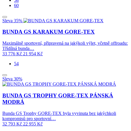
58
60
Sleva 35%
BUNDA GS KARAKUM GORE-TEX
Maximálně sportovní, připravená na jakýkoli výlet, včetně offroadu:
Třídílná bunda…
33 776
Kč
21 954
Kč
54
Sleva 30%
BUNDA GS TROPHY GORE-TEX PÁNSKÁ
MODRÁ
Bunda GS Trophy GORE-TEX byla vyvinuta bez jakýchkoli
kompromisů pro sportovní…
32 793
Kč
22 955
Kč