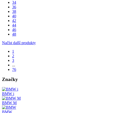
34
36
38
40
42
44
46
48
Načíst další produkty
1
2
3
...
76
Značky
BMW i
BMW M
BMW