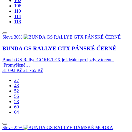
102
106
110
114
118
Sleva 30%
BUNDA GS RALLYE GTX PÁNSKÉ ČERNÉ
Bunda GS Rallye GORE-TEX je ideální pro jízdy v terénu.
Promyšlené…
31 093
Kč
21 765
Kč
27
48
52
56
58
60
64
Sleva 25%