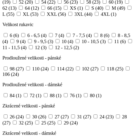
(19)
52
(20)
54
(22)
56
(23)
58
(23)
60
(19)
62
(13)
64
(12)
66
(15)
XS
(1)
S
(40)
M
(49)
L
(55)
XL
(53)
XXL
(56)
3XL
(44)
4XL
(1)
Velikost rukavic
6
(6)
6 - 6,5
(4)
7
(4)
7 - 7,5
(4)
8
(6)
8 - 8,5
(4)
9
(4)
9 - 9,5
(3)
10
(4)
10 - 10,5
(3)
11
(6)
11 - 11,5
(4)
12
(3)
12 - 12,5
(2)
Prodloužené velikosti - pánské
98
(27)
110
(24)
114
(22)
102
(27)
118
(25)
106
(24)
Prodloužené velikosti - dámské
84
(1)
72
(1)
88
(1)
76
(1)
80
(1)
Zkrácené velikosti - pánské
26
(24)
30
(26)
27
(27)
31
(27)
24
(23)
28
(27)
32
(25)
25
(25)
29
(24)
Zkrácené velikosti - dámské