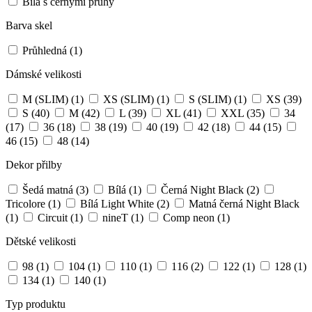
Bílá s černými pruhy
Barva skel
Průhledná
(1)
Dámské velikosti
M (SLIM)
(1)
XS (SLIM)
(1)
S (SLIM)
(1)
XS
(39)
S
(40)
M
(42)
L
(39)
XL
(41)
XXL
(35)
34
(17)
36
(18)
38
(19)
40
(19)
42
(18)
44
(15)
46
(15)
48
(14)
Dekor přilby
Šedá matná
(3)
Bílá
(1)
Černá Night Black
(2)
Tricolore
(1)
Bílá Light White
(2)
Matná černá Night Black
(1)
Circuit
(1)
nineT
(1)
Comp neon
(1)
Dětské velikosti
98
(1)
104
(1)
110
(1)
116
(2)
122
(1)
128
(1)
134
(1)
140
(1)
Typ produktu