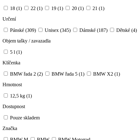
18
(1)
22
(1)
19
(1)
20
(1)
21
(1)
Určení
Pánské
(309)
Unisex
(345)
Dámské
(187)
Dětské
(4)
Objem tašky / zavazadla
5 l
(1)
Klíčenka
BMW řada 2
(2)
BMW řada 5
(1)
BMW X2
(1)
Hmotnost
12,5 kg
(1)
Dostupnost
Pouze skladem
Značka
BMW M
BMW
BMW Motorrad