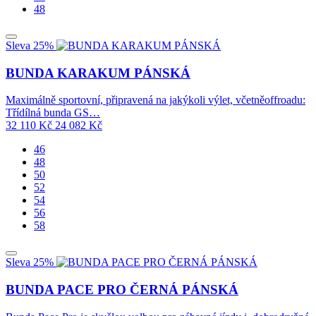
48
Sleva 25%
BUNDA KARAKUM PÁNSKÁ
Maximálně sportovní, připravená na jakýkoli výlet, včetněoffroadu:
Třídílná bunda GS…
32 110
Kč
24 082
Kč
46
48
50
52
54
56
58
Sleva 25%
BUNDA PACE PRO ČERNÁ PÁNSKÁ