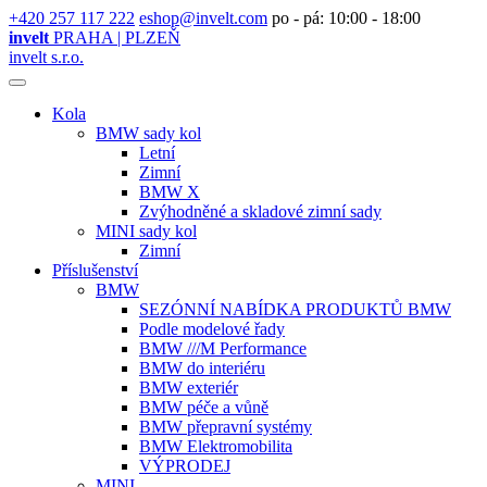
+420 257 117 222
eshop@invelt.com
po - pá: 10:00 - 18:00
invelt
PRAHA | PLZEŇ
invelt s.r.o.
Kola
BMW sady kol
Letní
Zimní
BMW X
Zvýhodněné a skladové zimní sady
MINI sady kol
Zimní
Příslušenství
BMW
SEZÓNNÍ NABÍDKA PRODUKTŮ BMW
Podle modelové řady
BMW ///M Performance
BMW do interiéru
BMW exteriér
BMW péče a vůně
BMW přepravní systémy
BMW Elektromobilita
VÝPRODEJ
MINI