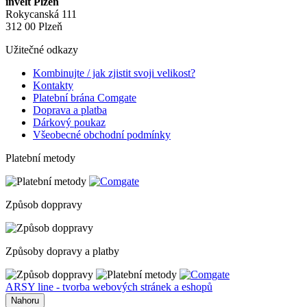
invelt Plzeň
Rokycanská 111
312 00 Plzeň
Užitečné odkazy
Kombinujte / jak zjistit svoji velikost?
Kontakty
Platební brána Comgate
Doprava a platba
Dárkový poukaz
Všeobecné obchodní podmínky
Platební metody
Způsob doppravy
Způsoby dopravy a platby
ARSY line - tvorba webových stránek a eshopů
Nahoru