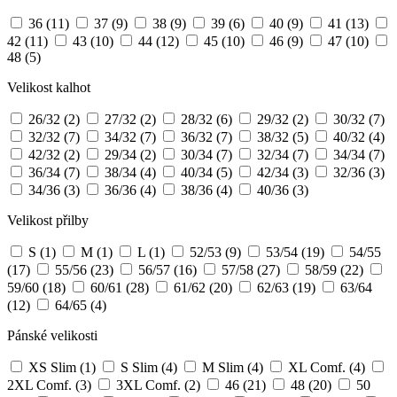
36
(11)
37
(9)
38
(9)
39
(6)
40
(9)
41
(13)
42
(11)
43
(10)
44
(12)
45
(10)
46
(9)
47
(10)
48
(5)
Velikost kalhot
26/32
(2)
27/32
(2)
28/32
(6)
29/32
(2)
30/32
(7)
32/32
(7)
34/32
(7)
36/32
(7)
38/32
(5)
40/32
(4)
42/32
(2)
29/34
(2)
30/34
(7)
32/34
(7)
34/34
(7)
36/34
(7)
38/34
(4)
40/34
(5)
42/34
(3)
32/36
(3)
34/36
(3)
36/36
(4)
38/36
(4)
40/36
(3)
Velikost přilby
S
(1)
M
(1)
L
(1)
52/53
(9)
53/54
(19)
54/55
(17)
55/56
(23)
56/57
(16)
57/58
(27)
58/59
(22)
59/60
(18)
60/61
(28)
61/62
(20)
62/63
(19)
63/64
(12)
64/65
(4)
Pánské velikosti
XS Slim
(1)
S Slim
(4)
M Slim
(4)
XL Comf.
(4)
2XL Comf.
(3)
3XL Comf.
(2)
46
(21)
48
(20)
50