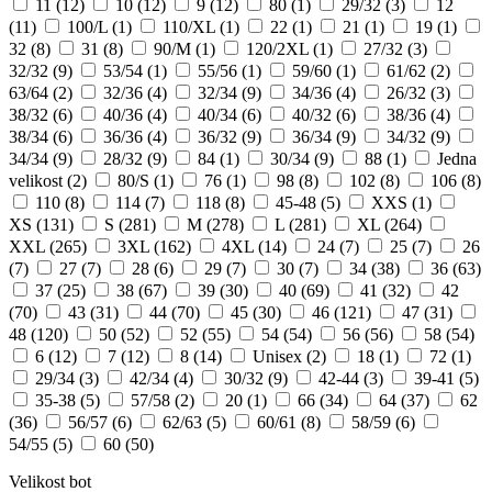
11
(12)
10
(12)
9
(12)
80
(1)
29/32
(3)
12
(11)
100/L
(1)
110/XL
(1)
22
(1)
21
(1)
19
(1)
32
(8)
31
(8)
90/M
(1)
120/2XL
(1)
27/32
(3)
32/32
(9)
53/54
(1)
55/56
(1)
59/60
(1)
61/62
(2)
63/64
(2)
32/36
(4)
32/34
(9)
34/36
(4)
26/32
(3)
38/32
(6)
40/36
(4)
40/34
(6)
40/32
(6)
38/36
(4)
38/34
(6)
36/36
(4)
36/32
(9)
36/34
(9)
34/32
(9)
34/34
(9)
28/32
(9)
84
(1)
30/34
(9)
88
(1)
Jedna
velikost
(2)
80/S
(1)
76
(1)
98
(8)
102
(8)
106
(8)
110
(8)
114
(7)
118
(8)
45-48
(5)
XXS
(1)
XS
(131)
S
(281)
M
(278)
L
(281)
XL
(264)
XXL
(265)
3XL
(162)
4XL
(14)
24
(7)
25
(7)
26
(7)
27
(7)
28
(6)
29
(7)
30
(7)
34
(38)
36
(63)
37
(25)
38
(67)
39
(30)
40
(69)
41
(32)
42
(70)
43
(31)
44
(70)
45
(30)
46
(121)
47
(31)
48
(120)
50
(52)
52
(55)
54
(54)
56
(56)
58
(54)
6
(12)
7
(12)
8
(14)
Unisex
(2)
18
(1)
72
(1)
29/34
(3)
42/34
(4)
30/32
(9)
42-44
(3)
39-41
(5)
35-38
(5)
57/58
(2)
20
(1)
66
(34)
64
(37)
62
(36)
56/57
(6)
62/63
(5)
60/61
(8)
58/59
(6)
54/55
(5)
60
(50)
Velikost bot