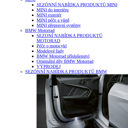
SEZÓNNÍ NABÍDKA PRODUKTŮ MINI
MINI do interiéru
MINI exteriér
MINI péče a vůně
MINI přepravní systémy
BMW Motorrad
SEZONÍ NABÍDKA PRODUKTŮ
MOTORAD
Péče o motocykl
Modelové řady
BMW Motorrad příslušenství
Originální díly BMW Motorrad
VÝPRODEJ
SEZÓNNÍ NABÍDKA PRODUKTŮ BMW