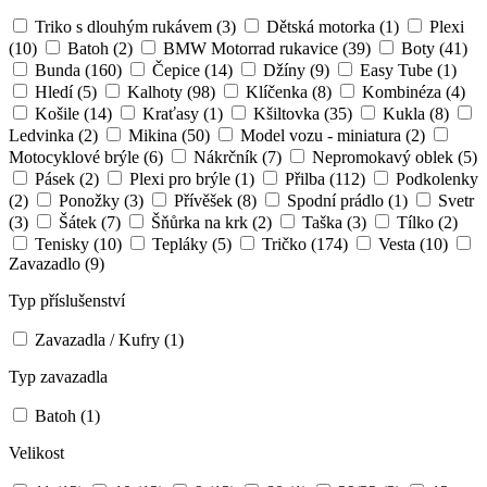
Triko s dlouhým rukávem
(3)
Dětská motorka
(1)
Plexi
(10)
Batoh
(2)
BMW Motorrad rukavice
(39)
Boty
(41)
Bunda
(160)
Čepice
(14)
Džíny
(9)
Easy Tube
(1)
Hledí
(5)
Kalhoty
(98)
Klíčenka
(8)
Kombinéza
(4)
Košile
(14)
Kraťasy
(1)
Kšiltovka
(35)
Kukla
(8)
Ledvinka
(2)
Mikina
(50)
Model vozu - miniatura
(2)
Motocyklové brýle
(6)
Nákrčník
(7)
Nepromokavý oblek
(5)
Pásek
(2)
Plexi pro brýle
(1)
Přilba
(112)
Podkolenky
(2)
Ponožky
(3)
Přívěšek
(8)
Spodní prádlo
(1)
Svetr
(3)
Šátek
(7)
Šňůrka na krk
(2)
Taška
(3)
Tílko
(2)
Tenisky
(10)
Tepláky
(5)
Tričko
(174)
Vesta
(10)
Zavazadlo
(9)
Typ příslušenství
Zavazadla / Kufry
(1)
Typ zavazadla
Batoh
(1)
Velikost