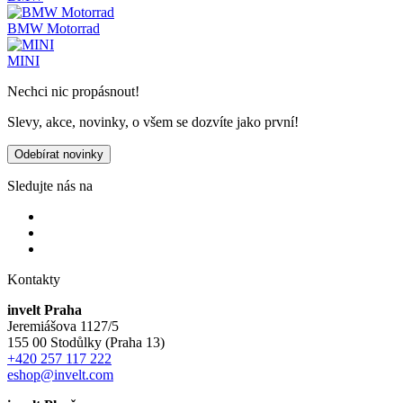
BMW Motorrad
MINI
Nechci nic propásnout!
Slevy, akce, novinky, o všem se dozvíte jako první!
Odebírat novinky
Sledujte nás na
Kontakty
invelt Praha
Jeremiášova 1127/5
155 00 Stodůlky (Praha 13)
+420 257 117 222
eshop@invelt.com