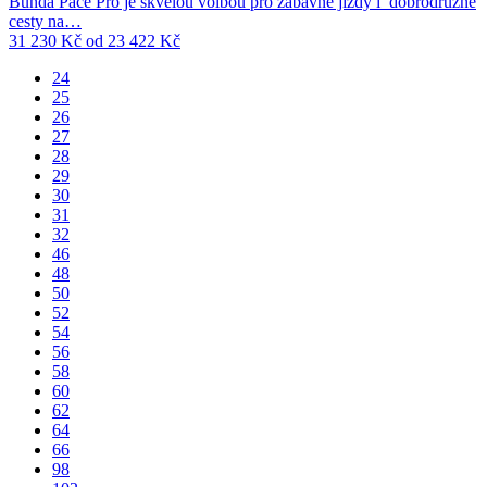
Bunda Pace Pro je skvělou volbou pro zábavné jízdy i dobrodružné
cesty na…
31 230
Kč
od
23 422
Kč
24
25
26
27
28
29
30
31
32
46
48
50
52
54
56
58
60
62
64
66
98