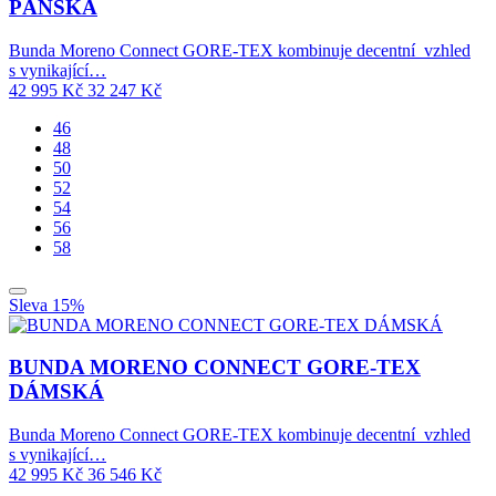
PÁNSKÁ
Bunda Moreno Connect GORE-TEX kombinuje decentní vzhled
s vynikající…
42 995
Kč
32 247
Kč
46
48
50
52
54
56
58
Sleva 15%
BUNDA MORENO CONNECT GORE-TEX
DÁMSKÁ
Bunda Moreno Connect GORE-TEX kombinuje decentní vzhled
s vynikající…
42 995
Kč
36 546
Kč