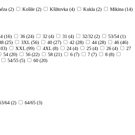
néza
(2)
Košile
(2)
Kšiltovka
(4)
Kukla
(2)
Mikina
(14)
34
(16)
36
(24)
32
(4)
31
(4)
32/32
(2)
53/54
(1)
38
(25)
3XL
(56)
40
(27)
42
(28)
44
(28)
46
(46)
103)
XXL
(99)
4XL
(8)
24
(4)
25
(4)
26
(4)
27
54
(20)
56
(22)
58
(21)
6
(7)
7
(7)
8
(8)
54/55
(5)
60
(20)
63/64
(2)
64/65
(3)