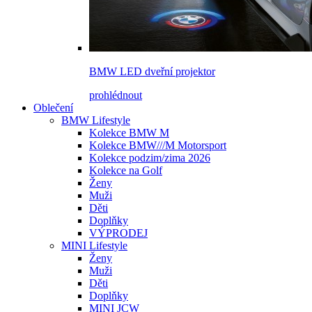
BMW LED dveřní projektor
prohlédnout
Oblečení
BMW Lifestyle
Kolekce BMW M
Kolekce BMW///M Motorsport
Kolekce podzim/zima 2026
Kolekce na Golf
Ženy
Muži
Děti
Doplňky
VÝPRODEJ
MINI Lifestyle
Ženy
Muži
Děti
Doplňky
MINI JCW