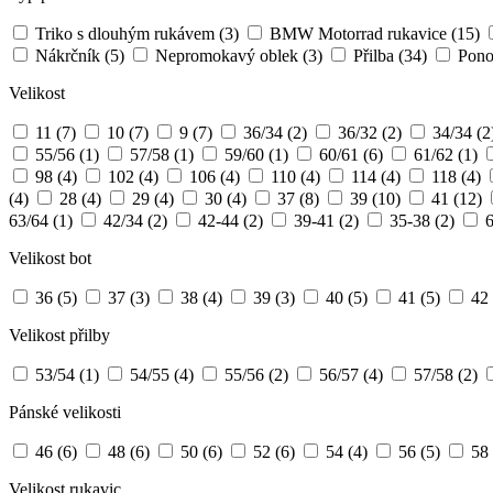
Triko s dlouhým rukávem
(3)
BMW Motorrad rukavice
(15)
Nákrčník
(5)
Nepromokavý oblek
(3)
Přilba
(34)
Pon
Velikost
11
(7)
10
(7)
9
(7)
36/34
(2)
36/32
(2)
34/34
(2
55/56
(1)
57/58
(1)
59/60
(1)
60/61
(6)
61/62
(1)
98
(4)
102
(4)
106
(4)
110
(4)
114
(4)
118
(4)
(4)
28
(4)
29
(4)
30
(4)
37
(8)
39
(10)
41
(12)
63/64
(1)
42/34
(2)
42-44
(2)
39-41
(2)
35-38
(2)
Velikost bot
36
(5)
37
(3)
38
(4)
39
(3)
40
(5)
41
(5)
42
Velikost přilby
53/54
(1)
54/55
(4)
55/56
(2)
56/57
(4)
57/58
(2)
Pánské velikosti
46
(6)
48
(6)
50
(6)
52
(6)
54
(4)
56
(5)
58
Velikost rukavic