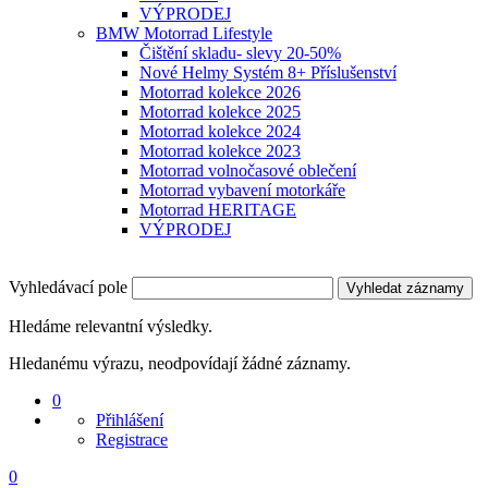
VÝPRODEJ
BMW Motorrad Lifestyle
Čištění skladu- slevy 20-50%
Nové Helmy Systém 8+ Příslušenství
Motorrad kolekce 2026
Motorrad kolekce 2025
Motorrad kolekce 2024
Motorrad kolekce 2023
Motorrad volnočasové oblečení
Motorrad vybavení motorkáře
Motorrad HERITAGE
VÝPRODEJ
Vyhledávací pole
Vyhledat záznamy
Hledáme relevantní výsledky.
Hledanému výrazu, neodpovídají žádné záznamy.
0
Přihlášení
Registrace
0