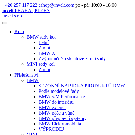
+420 257 117 222
eshop@invelt.com
po - pá: 10:00 - 18:00
invelt
PRAHA | PLZEŇ
invelt s.r.o.
Kola
BMW sady kol
Letní
Zimní
BMW X
Zvýhodněné a skladové zimní sady
MINI sady kol
Zimní
Příslušenství
BMW
SEZÓNNÍ NABÍDKA PRODUKTŮ BMW
Podle modelové řady
BMW ///M Performance
BMW do interiéru
BMW exteriér
BMW péče a vůně
BMW přepravní systémy
BMW Elektromobilita
VÝPRODEJ
MINI