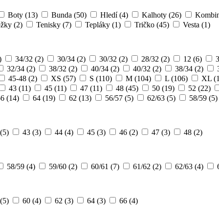
Boty
(13)
Bunda
(50)
Hledí
(4)
Kalhoty
(26)
Kombi
ožky
(2)
Tenisky
(7)
Tepláky
(1)
Tričko
(45)
Vesta
(1)
)
34/32
(2)
30/34
(2)
30/32
(2)
28/32
(2)
12
(6)
32/34
(2)
38/32
(2)
40/34
(2)
40/32
(2)
38/34
(2)
45-48
(2)
XS
(57)
S
(110)
M
(104)
L
(106)
XL
(
43
(11)
45
(11)
47
(11)
48
(45)
50
(19)
52
(22)
66
(14)
64
(19)
62
(13)
56/57
(5)
62/63
(5)
58/59
(5)
(5)
43
(3)
44
(4)
45
(3)
46
(2)
47
(3)
48
(2)
58/59
(4)
59/60
(2)
60/61
(7)
61/62
(2)
62/63
(4)
(5)
60
(4)
62
(3)
64
(3)
66
(4)