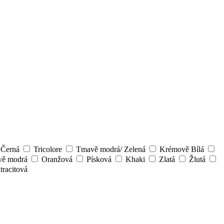
Černá
Tricolore
Tmavě modrá/ Zelená
Krémově Bílá
ě modrá
Oranžová
Písková
Khaki
Zlatá
Žlutá
racitová