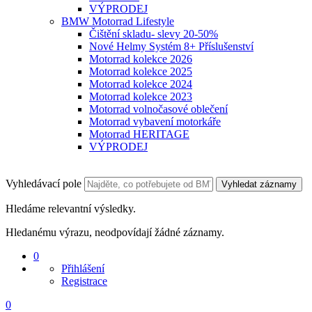
VÝPRODEJ
BMW Motorrad Lifestyle
Čištění skladu- slevy 20-50%
Nové Helmy Systém 8+ Příslušenství
Motorrad kolekce 2026
Motorrad kolekce 2025
Motorrad kolekce 2024
Motorrad kolekce 2023
Motorrad volnočasové oblečení
Motorrad vybavení motorkáře
Motorrad HERITAGE
VÝPRODEJ
Vyhledávací pole
Vyhledat záznamy
Hledáme relevantní výsledky.
Hledanému výrazu, neodpovídají žádné záznamy.
0
Přihlášení
Registrace
0