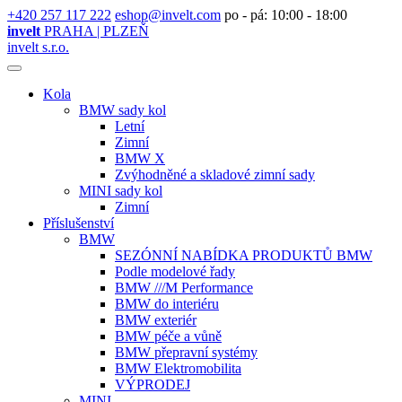
+420 257 117 222
eshop@invelt.com
po - pá: 10:00 - 18:00
invelt
PRAHA | PLZEŇ
invelt s.r.o.
Kola
BMW sady kol
Letní
Zimní
BMW X
Zvýhodněné a skladové zimní sady
MINI sady kol
Zimní
Příslušenství
BMW
SEZÓNNÍ NABÍDKA PRODUKTŮ BMW
Podle modelové řady
BMW ///M Performance
BMW do interiéru
BMW exteriér
BMW péče a vůně
BMW přepravní systémy
BMW Elektromobilita
VÝPRODEJ
MINI