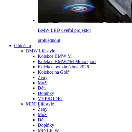
BMW LED dveřní projektor
prohlédnout
Oblečení
BMW Lifestyle
Kolekce BMW M
Kolekce BMW///M Motorsport
Kolekce podzim/zima 2026
Kolekce na Golf
Ženy
Muži
Děti
Doplňky
VÝPRODEJ
MINI Lifestyle
Ženy
Muži
Děti
Doplňky
MINI JCW