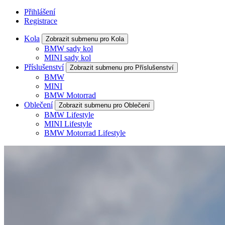
Přihlášení
Registrace
Kola
Zobrazit submenu pro Kola
BMW sady kol
MINI sady kol
Příslušenství
Zobrazit submenu pro Příslušenství
BMW
MINI
BMW Motorrad
Oblečení
Zobrazit submenu pro Oblečení
BMW Lifestyle
MINI Lifestyle
BMW Motorrad Lifestyle