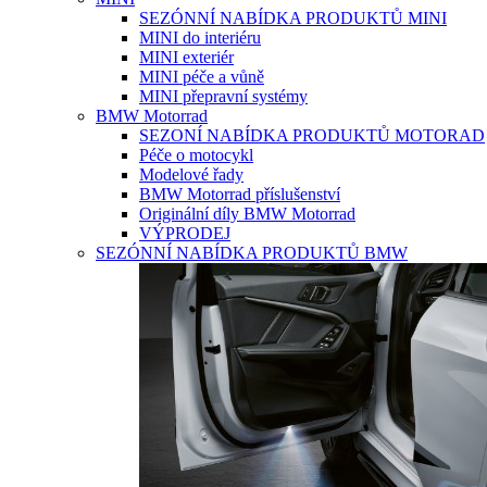
SEZÓNNÍ NABÍDKA PRODUKTŮ MINI
MINI do interiéru
MINI exteriér
MINI péče a vůně
MINI přepravní systémy
BMW Motorrad
SEZONÍ NABÍDKA PRODUKTŮ MOTORAD
Péče o motocykl
Modelové řady
BMW Motorrad příslušenství
Originální díly BMW Motorrad
VÝPRODEJ
SEZÓNNÍ NABÍDKA PRODUKTŮ BMW