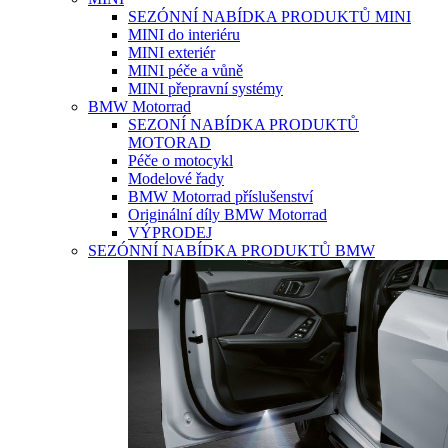
SEZÓNNÍ NABÍDKA PRODUKTŮ MINI
MINI do interiéru
MINI exteriér
MINI péče a vůně
MINI přepravní systémy
BMW Motorrad
SEZONÍ NABÍDKA PRODUKTŮ
MOTORAD
Péče o motocykl
Modelové řady
BMW Motorrad příslušenství
Originální díly BMW Motorrad
VÝPRODEJ
SEZÓNNÍ NABÍDKA PRODUKTŮ BMW