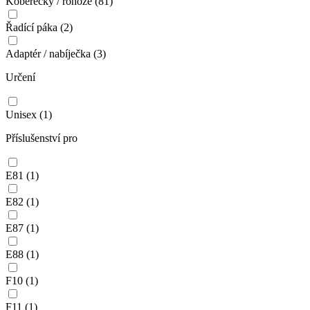
Koberečky / rohože
(81)
Řadící páka
(2)
Adaptér / nabíječka
(3)
Určení
Unisex
(1)
Příslušenství pro
E81
(1)
E82
(1)
E87
(1)
E88
(1)
F10
(1)
F11
(1)