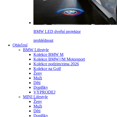
BMW LED dveřní projektor
prohlédnout
Oblečení
BMW Lifestyle
Kolekce BMW M
Kolekce BMW///M Motorsport
Kolekce podzim/zima 2026
Kolekce na Golf
Ženy
Muži
Děti
Doplňky
VÝPRODEJ
MINI Lifestyle
Ženy
Muži
Děti
Doplňky