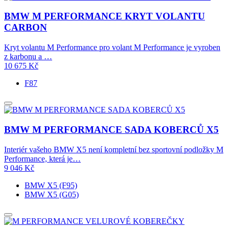
BMW M PERFORMANCE KRYT VOLANTU
CARBON
Kryt volantu M Performance pro volant M Performance je vyroben
z karbonu a …
10 675
Kč
F87
BMW M PERFORMANCE SADA KOBERCŮ X5
Interiér vašeho BMW X5 není kompletní bez sportovní podložky M
Performance, která je…
9 046
Kč
BMW X5 (F95)
BMW X5 (G05)