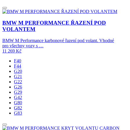
BMW M PERFORMANCE ŘAZENÍ POD
VOLANTEM
BMW M Performance karbonové řazení pod volant. Vhodné
pro všechny vozy s …
11 269
Kč
F40
F44
G20
G21
G22
G26
G29
G42
G80
G82
G83