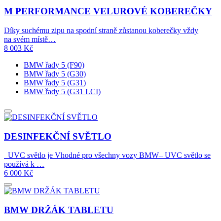
M PERFORMANCE VELUROVÉ KOBEREČKY
Díky suchému zipu na spodní straně zůstanou koberečky vždy
na svém místě…
8 003
Kč
BMW řady 5 (F90)
BMW řady 5 (G30)
BMW řady 5 (G31)
BMW řady 5 (G31 LCI)
DESINFEKČNÍ SVĚTLO
UVC světlo je Vhodné pro všechny vozy BMW– UVC světlo se
používá k …
6 000
Kč
BMW DRŽÁK TABLETU