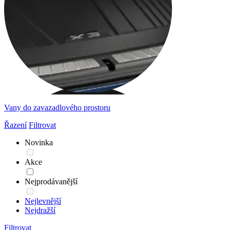
Vany do zavazadlového prostoru
Řazení
Filtrovat
Novinka
Akce
Nejprodávanější
Nejlevnější
Nejdražší
Filtrovat