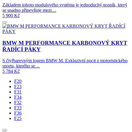
Základem tohoto modulového systému je jednoduchý nosník, který
se snadno připevňuje mezi…
5 900
Kč
BMW M PERFORMANCE KARBONOVÝ KRYT
ŘADÍCÍ PÁKY
S čtyřbarevným logem BMW M. Exkluzivní pocit z motoristického
sportu, kterého se…
5 784
Kč
F20
F23
F31
F34
F32
F33
F36
F25