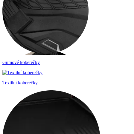
Gumové koberečky
Textilní koberečky