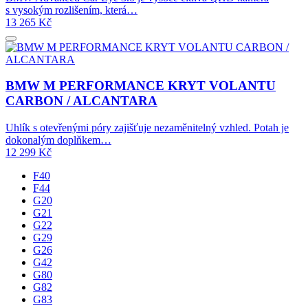
s vysokým rozlišením, která…
13 265
Kč
BMW M PERFORMANCE KRYT VOLANTU
CARBON / ALCANTARA
Uhlík s otevřenými póry zajišťuje nezaměnitelný vzhled. Potah je
dokonalým doplňkem…
12 299
Kč
F40
F44
G20
G21
G22
G29
G26
G42
G80
G82
G83