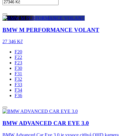
BMW M PERFORMANCE VOLANT
27 346
Kč
F20
F22
F23
F30
F31
F32
F33
F34
F36
BMW ADVANCED CAR EYE 3.0
BMW Advanced Car Eye 3.0 je vysoce citlivá QHD kamera