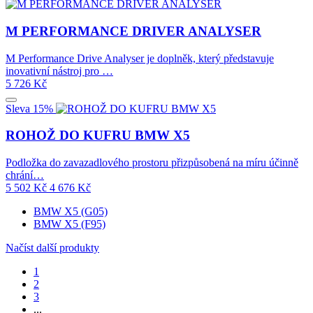
M PERFORMANCE DRIVER ANALYSER
M Performance Drive Analyser je doplněk, který představuje
inovativní nástroj pro …
5 726
Kč
Sleva 15%
ROHOŽ DO KUFRU BMW X5
Podložka do zavazadlového prostoru přizpůsobená na míru účinně
chrání…
5 502
Kč
4 676
Kč
BMW X5 (G05)
BMW X5 (F95)
Načíst další produkty
1
2
3
...