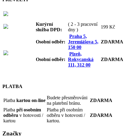
Kurýrní
( 2 - 3 pracovní
199 Kč
služba DPD:
dny )
Praha 5,
Osobní odb
ěr:
Jeremiášova 5,
ZDARMA
150 00
Plzeň,
Osobní odb
ěr:
Rokycanská
ZDARMA
111, 312 00
PLATBA
Budete přesměrováni
Platba
kartou on-line
ZDARMA
na platební bránu.
Platba
při osobním
Platba při osobním
odběru
v hotovosti /
odběru v hotovosti /
ZDARMA
kartou
kartou.
Značky