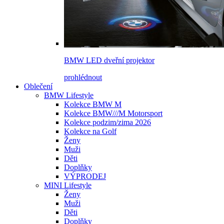
BMW LED dveřní projektor
prohlédnout
Oblečení
BMW Lifestyle
Kolekce BMW M
Kolekce BMW///M Motorsport
Kolekce podzim/zima 2026
Kolekce na Golf
Ženy
Muži
Děti
Doplňky
VÝPRODEJ
MINI Lifestyle
Ženy
Muži
Děti
Doplňky