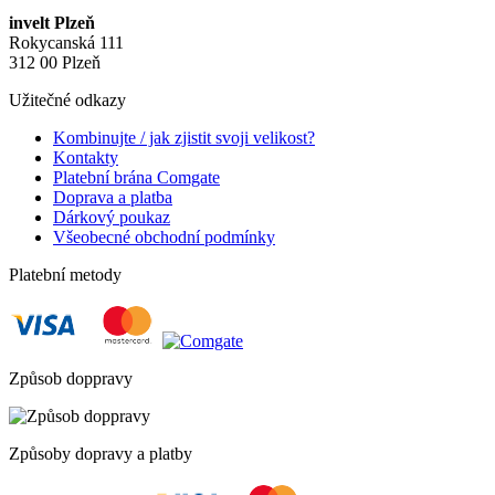
invelt Plzeň
Rokycanská 111
312 00 Plzeň
Užitečné odkazy
Kombinujte / jak zjistit svoji velikost?
Kontakty
Platební brána Comgate
Doprava a platba
Dárkový poukaz
Všeobecné obchodní podmínky
Platební metody
Způsob doppravy
Způsoby dopravy a platby