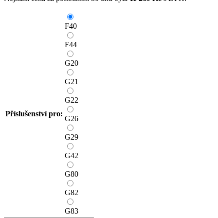
F40
F44
G20
G21
G22
Příslušenství pro:
G26
G29
G42
G80
G82
G83