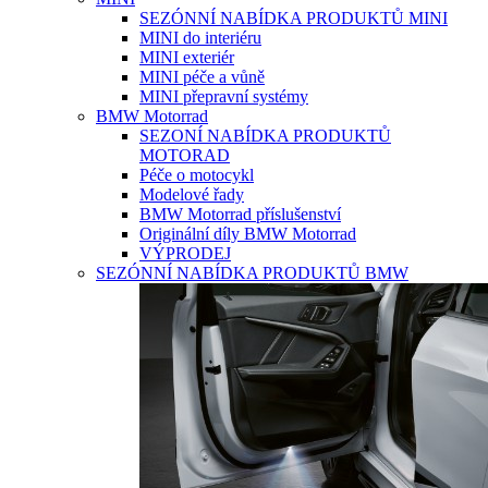
SEZÓNNÍ NABÍDKA PRODUKTŮ MINI
MINI do interiéru
MINI exteriér
MINI péče a vůně
MINI přepravní systémy
BMW Motorrad
SEZONÍ NABÍDKA PRODUKTŮ
MOTORAD
Péče o motocykl
Modelové řady
BMW Motorrad příslušenství
Originální díly BMW Motorrad
VÝPRODEJ
SEZÓNNÍ NABÍDKA PRODUKTŮ BMW