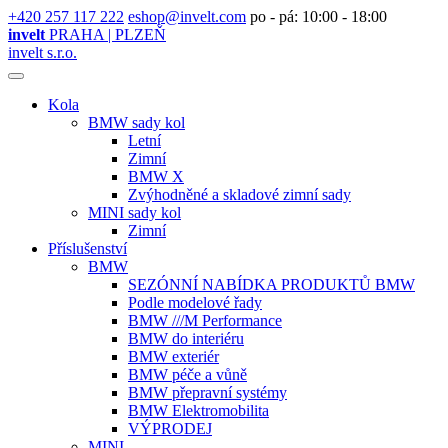
+420 257 117 222
eshop@invelt.com
po - pá: 10:00 - 18:00
invelt
PRAHA | PLZEŇ
invelt s.r.o.
Kola
BMW sady kol
Letní
Zimní
BMW X
Zvýhodněné a skladové zimní sady
MINI sady kol
Zimní
Příslušenství
BMW
SEZÓNNÍ NABÍDKA PRODUKTŮ BMW
Podle modelové řady
BMW ///M Performance
BMW do interiéru
BMW exteriér
BMW péče a vůně
BMW přepravní systémy
BMW Elektromobilita
VÝPRODEJ
MINI