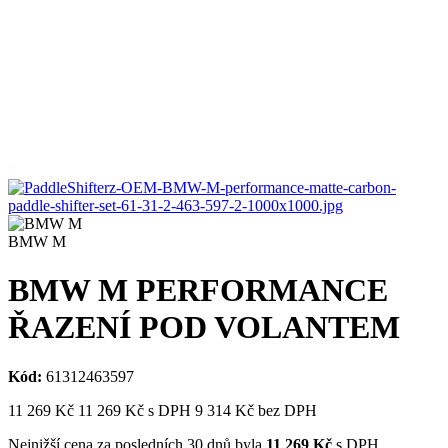
BMW M
BMW M PERFORMANCE
ŘAZENÍ POD VOLANTEM
Kód:
61312463597
11 269
Kč
11 269
Kč
s DPH
9 314
Kč bez DPH
Nejnižší cena za posledních 30 dnů byla
11 269
Kč
s DPH.