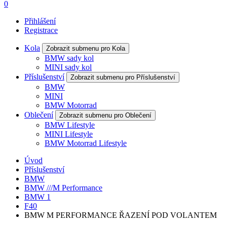
0
Přihlášení
Registrace
Kola
Zobrazit submenu pro Kola
BMW sady kol
MINI sady kol
Příslušenství
Zobrazit submenu pro Příslušenství
BMW
MINI
BMW Motorrad
Oblečení
Zobrazit submenu pro Oblečení
BMW Lifestyle
MINI Lifestyle
BMW Motorrad Lifestyle
Úvod
Příslušenství
BMW
BMW ///M Performance
BMW 1
F40
BMW M PERFORMANCE ŘAZENÍ POD VOLANTEM