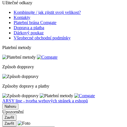
Užitečné odkazy
Kombinujte / jak zjistit svoji velikost?
Kontakty
Platební brána Comgate
Doprava a platba
Dárkový poukaz
Všeobecné obchodní podmínky
Platební metody
Způsob doppravy
Způsoby dopravy a platby
ARSY line - tvorba webových stránek a eshopů
Nahoru
Upozornění
Zavřít
Zavřít