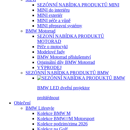
SEZÓNNÍ NABÍDKA PRODUKTŮ MINI
MINI do interiéru
MINI exteriér
MINI péče a vůně
MINI přepravní systémy
BMW Motorrad
SEZONÍ NABÍDKA PRODUKTŮ
MOTORAD
Péče o motocykl
Modelové řady
BMW Motorrad příslušenství
Originální díly BMW Motorrad
VÝPRODEJ
SEZÓNNÍ NABÍDKA PRODUKTŮ BMW
BMW LED dveřní projektor
prohlédnout
Oblečení
BMW Lifestyle
Kolekce BMW M
Kolekce BMW///M Motorsport
Kolekce podzim/zima 2026
Kolekce na Golf