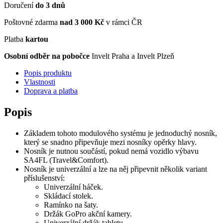
Doručení
do 3 dnů
Poštovné zdarma
nad 3 000 Kč
v rámci ČR
Platba
kartou
Osobní odběr na pobočce
Invelt Praha a Invelt Plzeň
Popis produktu
Vlastnosti
Doprava a platba
Popis
Základem tohoto modulového systému je jednoduchý nosník,
který se snadno připevňuje mezi nosníky opěrky hlavy.
Nosník je nutnou součástí, pokud nemá vozidlo výbavu
SA4FL (Travel&Comfort).
Nosník je univerzální a lze na něj připevnit několik variant
příslušenství:
Univerzální háček.
Skládací stolek.
Ramínko na šaty.
Držák GoPro akční kamery.
Univerzální držák tabletu.