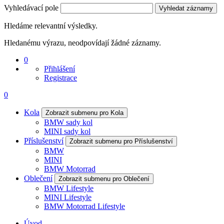
Vyhledávací pole
Vyhledat záznamy
Hledáme relevantní výsledky.
Hledanému výrazu, neodpovídají žádné záznamy.
0
Přihlášení
Registrace
0
Kola
Zobrazit submenu pro Kola
BMW sady kol
MINI sady kol
Příslušenství
Zobrazit submenu pro Příslušenství
BMW
MINI
BMW Motorrad
Oblečení
Zobrazit submenu pro Oblečení
BMW Lifestyle
MINI Lifestyle
BMW Motorrad Lifestyle
Úvod