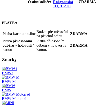
Osobní odb
ěr:
Rokycanská
ZDARMA
111, 312 00
PLATBA
Budete přesměrováni
Platba
kartou on-line
ZDARMA
na platební bránu.
Platba
při osobním
Platba při osobním
odběru
v hotovosti /
odběru v hotovosti /
ZDARMA
kartou
kartou.
Značky
BMW i
BMW M
BMW
BMW Motorrad