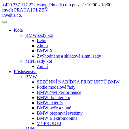
+420 257 117 222
eshop@invelt.com
po - pá: 10:00 - 18:00
invelt
PRAHA | PLZEŇ
invelt s.r.o.
Kola
BMW sady kol
Letní
Zimní
BMW X
Zvýhodněné a skladové zimní sady
MINI sady kol
Zimní
Příslušenství
BMW
SEZÓNNÍ NABÍDKA PRODUKTŮ BMW
Podle modelové řady
BMW ///M Performance
BMW do interiéru
BMW exteriér
BMW péče a vůně
BMW přepravní systémy
BMW Elektromobilita
VÝPRODEJ
MINI