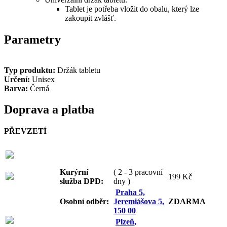
Tablet je potřeba vložit do obalu, který lze
zakoupit zvlášť.
Parametry
Typ produktu:
Držák tabletu
Určení:
Unisex
Barva:
Černá
Doprava a platba
PŘEVZETÍ
Kurýrní
( 2 - 3 pracovní
199 Kč
služba DPD:
dny )
Praha 5,
Osobní odb
ěr:
Jeremiášova 5,
ZDARMA
150 00
Plzeň,