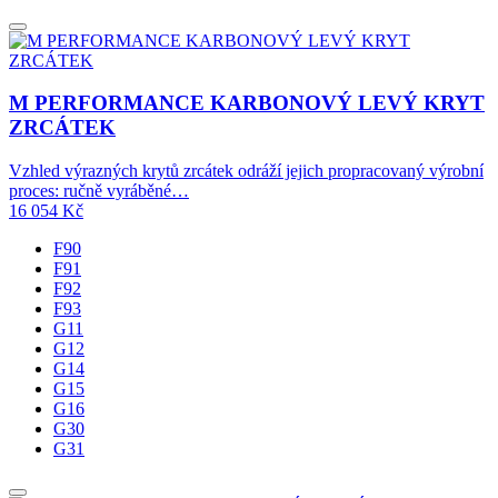
M PERFORMANCE KARBONOVÝ LEVÝ KRYT
ZRCÁTEK
Vzhled výrazných krytů zrcátek odráží jejich propracovaný výrobní
proces: ručně vyráběné…
16 054
Kč
F90
F91
F92
F93
G11
G12
G14
G15
G16
G30
G31