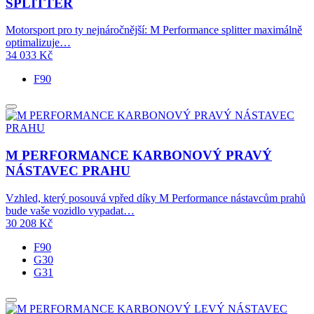
SPLITTER
Motorsport pro ty nejnáročnější: M Performance splitter maximálně
optimalizuje…
34 033
Kč
F90
M PERFORMANCE KARBONOVÝ PRAVÝ
NÁSTAVEC PRAHU
Vzhled, který posouvá vpřed díky M Performance nástavcům prahů
bude vaše vozidlo vypadat…
30 208
Kč
F90
G30
G31