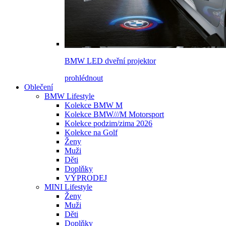
BMW LED dveřní projektor
prohlédnout
Oblečení
BMW Lifestyle
Kolekce BMW M
Kolekce BMW///M Motorsport
Kolekce podzim/zima 2026
Kolekce na Golf
Ženy
Muži
Děti
Doplňky
VÝPRODEJ
MINI Lifestyle
Ženy
Muži
Děti
Doplňky