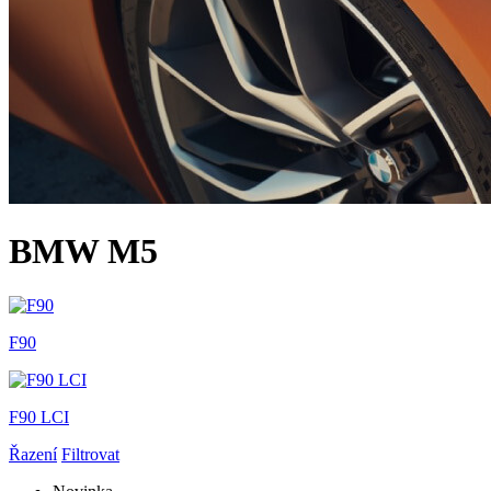
BMW M5
F90
F90 LCI
Řazení
Filtrovat