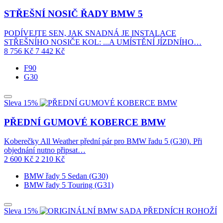
STŘEŠNÍ NOSIČ ŘADY BMW 5
PODÍVEJTE SEN, JAK SNADNÁ JE INSTALACE
STŘEŠNÍHO NOSIČE KOL: ...A UMÍSTĚNÍ JÍZDNÍHO…
8 756
Kč
7 442
Kč
F90
G30
Sleva 15%
PŘEDNÍ GUMOVÉ KOBERCE BMW
Koberečky All Weather přední pár pro BMW řadu 5 (G30). Při
objednání nutno připsat…
2 600
Kč
2 210
Kč
BMW řady 5 Sedan (G30)
BMW řady 5 Touring (G31)
Sleva 15%