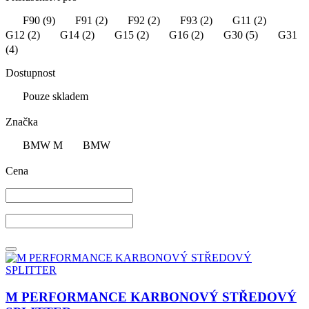
F90
(9)
F91
(2)
F92
(2)
F93
(2)
G11
(2)
G12
(2)
G14
(2)
G15
(2)
G16
(2)
G30
(5)
G31
(4)
Dostupnost
Pouze skladem
Značka
BMW M
BMW
Cena
M PERFORMANCE KARBONOVÝ STŘEDOVÝ