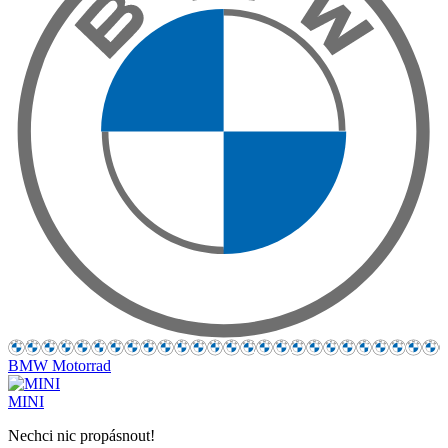
BMW Motorrad
MINI
Nechci nic propásnout!