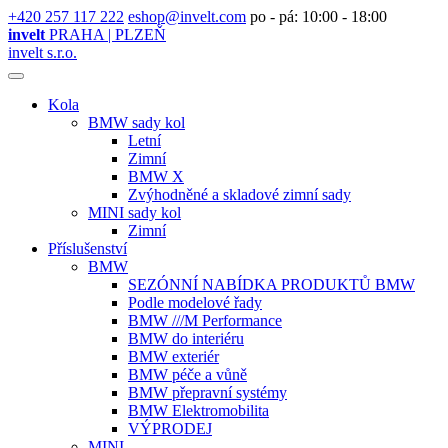
+420 257 117 222
eshop@invelt.com
po - pá: 10:00 - 18:00
invelt
PRAHA | PLZEŇ
invelt s.r.o.
Kola
BMW sady kol
Letní
Zimní
BMW X
Zvýhodněné a skladové zimní sady
MINI sady kol
Zimní
Příslušenství
BMW
SEZÓNNÍ NABÍDKA PRODUKTŮ BMW
Podle modelové řady
BMW ///M Performance
BMW do interiéru
BMW exteriér
BMW péče a vůně
BMW přepravní systémy
BMW Elektromobilita
VÝPRODEJ
MINI