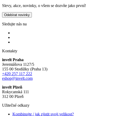
Slevy, akce, novinky, o všem se dozvíte jako první!
Odebírat novinky
Sledujte nás na
Kontakty
invelt Praha
Jeremiášova 1127/5
155 00 Stodůlky (Praha 13)
+420 257 117 222
eshop@invelt.com
invelt Plzeň
Rokycanská 111
312 00 Plzeň
Užitečné odkazy
Kombinujte / jak zjistit svoji velikost?