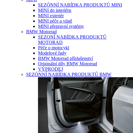
SEZÓNNÍ NABÍDKA PRODUKTŮ MINI
MINI do interiéru
MINI exteriér
MINI péče a vůně
MINI přepravní systémy
BMW Motorrad
SEZONÍ NABÍDKA PRODUKTŮ
MOTORAD
Péče o motocykl
Modelové řady
BMW Motorrad příslušenství
Originální díly BMW Motorrad
VÝPRODEJ
SEZÓNNÍ NABÍDKA PRODUKTŮ BMW