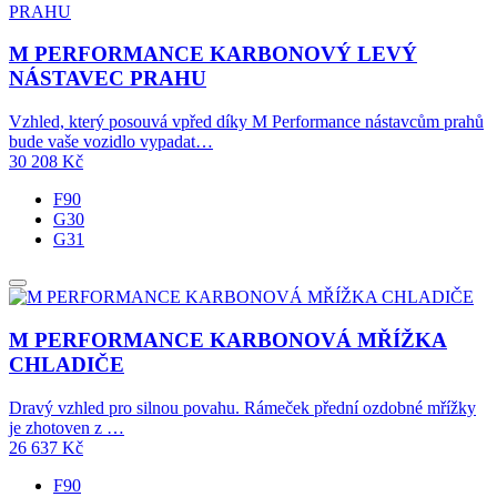
M PERFORMANCE KARBONOVÝ LEVÝ
NÁSTAVEC PRAHU
Vzhled, který posouvá vpřed díky M Performance nástavcům prahů
bude vaše vozidlo vypadat…
30 208
Kč
F90
G30
G31
M PERFORMANCE KARBONOVÁ MŘÍŽKA
CHLADIČE
Dravý vzhled pro silnou povahu. Rámeček přední ozdobné mřížky
je zhotoven z …
26 637
Kč
F90