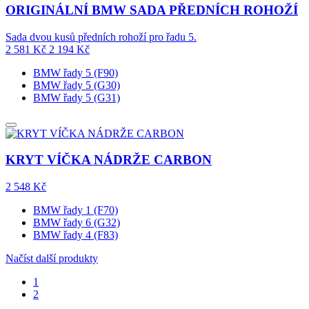
ORIGINÁLNÍ BMW SADA PŘEDNÍCH ROHOŽÍ
Sada dvou kusů předních rohoží pro řadu 5.
2 581
Kč
2 194
Kč
BMW řady 5 (F90)
BMW řady 5 (G30)
BMW řady 5 (G31)
KRYT VÍČKA NÁDRŽE CARBON
2 548
Kč
BMW řady 1 (F70)
BMW řady 6 (G32)
BMW řady 4 (F83)
Načíst další produkty
1
2