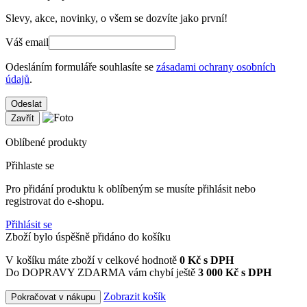
Slevy, akce, novinky, o všem se dozvíte jako první!
Váš email
Odesláním formuláře souhlasíte se
zásadami ochrany osobních
údajů
.
Odeslat
Zavřít
Oblíbené produkty
Přihlaste se
Pro přidání produktu k oblíbeným se musíte přihlásit nebo
registrovat do e-shopu.
Přihlásit se
Zboží bylo úspěšně přidáno do košíku
V košíku máte zboží v celkové hodnotě
0
Kč s DPH
Do DOPRAVY ZDARMA vám chybí ještě
3 000 Kč s DPH
Zobrazit košík
Pokračovat v nákupu