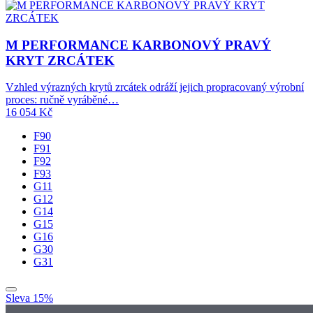
M PERFORMANCE KARBONOVÝ PRAVÝ
KRYT ZRCÁTEK
Vzhled výrazných krytů zrcátek odráží jejich propracovaný výrobní
proces: ručně vyráběné…
16 054
Kč
F90
F91
F92
F93
G11
G12
G14
G15
G16
G30
G31
Sleva 15%