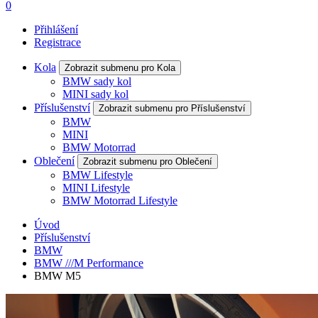
0
Přihlášení
Registrace
Kola
Zobrazit submenu pro Kola
BMW sady kol
MINI sady kol
Příslušenství
Zobrazit submenu pro Příslušenství
BMW
MINI
BMW Motorrad
Oblečení
Zobrazit submenu pro Oblečení
BMW Lifestyle
MINI Lifestyle
BMW Motorrad Lifestyle
Úvod
Příslušenství
BMW
BMW ///M Performance
BMW M5