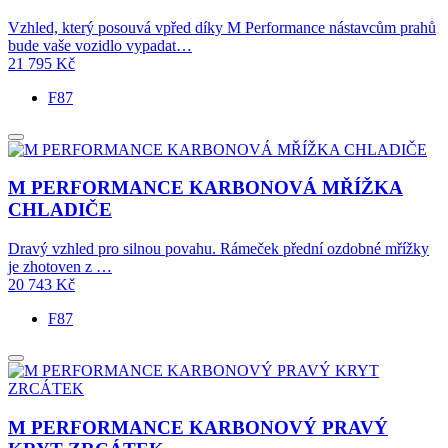
Vzhled, který posouvá vpřed díky M Performance nástavcům prahů
bude vaše vozidlo vypadat…
21 795
Kč
F87
M PERFORMANCE KARBONOVÁ MŘÍŽKA
CHLADIČE
Dravý vzhled pro silnou povahu. Rámeček přední ozdobné mřížky
je zhotoven z …
20 743
Kč
F87
M PERFORMANCE KARBONOVÝ PRAVÝ