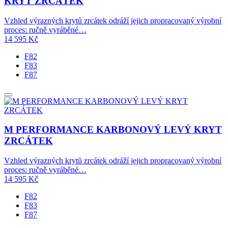
KRYT ZRCÁTEK
Vzhled výrazných krytů zrcátek odráží jejich propracovaný výrobní
proces: ručně vyráběné…
14 595
Kč
F82
F83
F87
M PERFORMANCE KARBONOVÝ LEVÝ KRYT
ZRCÁTEK
Vzhled výrazných krytů zrcátek odráží jejich propracovaný výrobní
proces: ručně vyráběné…
14 595
Kč
F82
F83
F87