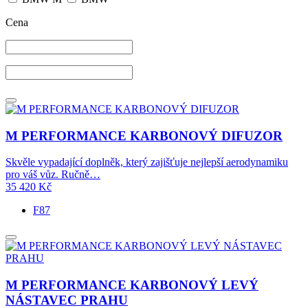
Cena
M PERFORMANCE KARBONOVÝ DIFUZOR
Skvěle vypadající doplněk, který zajišťuje nejlepší aerodynamiku
pro váš vůz. Ručně…
35 420
Kč
F87
M PERFORMANCE KARBONOVÝ LEVÝ
NÁSTAVEC PRAHU