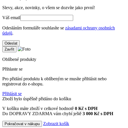
Slevy, akce, novinky, o všem se dozvíte jako první!
Váš email
Odesláním formuláře souhlasíte se
zásadami ochrany osobních
údajů
.
Odeslat
Zavřít
Oblíbené produkty
Přihlaste se
Pro přidání produktu k oblíbeným se musíte přihlásit nebo
registrovat do e-shopu.
Přihlásit se
Zboží bylo úspěšně přidáno do košíku
V košíku máte zboží v celkové hodnotě
0
Kč s DPH
Do DOPRAVY ZDARMA vám chybí ještě
3 000 Kč s DPH
Zobrazit košík
Pokračovat v nákupu