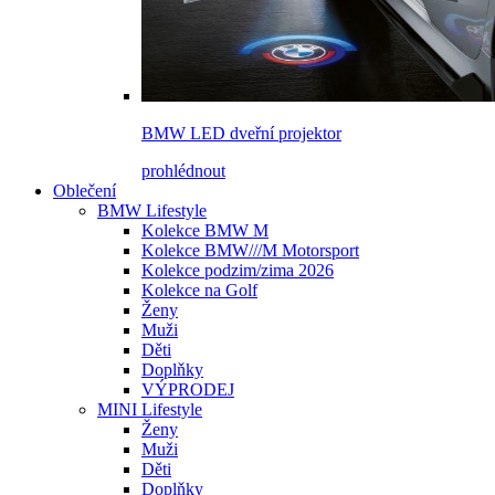
BMW LED dveřní projektor
prohlédnout
Oblečení
BMW Lifestyle
Kolekce BMW M
Kolekce BMW///M Motorsport
Kolekce podzim/zima 2026
Kolekce na Golf
Ženy
Muži
Děti
Doplňky
VÝPRODEJ
MINI Lifestyle
Ženy
Muži
Děti
Doplňky