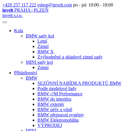
+420 257 117 222
eshop@invelt.com
po - pá: 10:00 - 18:00
invelt
PRAHA | PLZEŇ
invelt s.r.o.
Kola
BMW sady kol
Letní
Zimní
BMW X
Zvýhodněné a skladové zimní sady
MINI sady kol
Zimní
Příslušenství
BMW
SEZÓNNÍ NABÍDKA PRODUKTŮ BMW
Podle modelové řady
BMW ///M Performance
BMW do interiéru
BMW exteriér
BMW péče a vůně
BMW přepravní systémy
BMW Elektromobilita
VÝPRODEJ
MINI