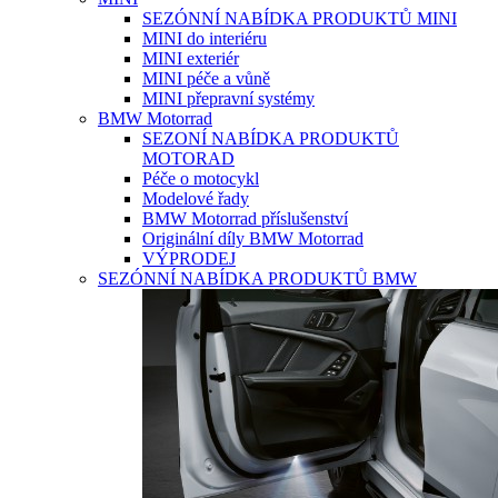
SEZÓNNÍ NABÍDKA PRODUKTŮ MINI
MINI do interiéru
MINI exteriér
MINI péče a vůně
MINI přepravní systémy
BMW Motorrad
SEZONÍ NABÍDKA PRODUKTŮ
MOTORAD
Péče o motocykl
Modelové řady
BMW Motorrad příslušenství
Originální díly BMW Motorrad
VÝPRODEJ
SEZÓNNÍ NABÍDKA PRODUKTŮ BMW