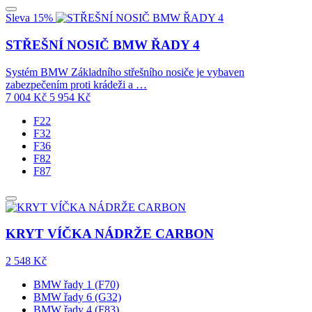
Sleva 15%
STŘEŠNÍ NOSIČ BMW ŘADY 4
Systém BMW Základního střešního nosiče je vybaven
zabezpečením proti krádeži a …
7 004
Kč
5 954
Kč
F22
F32
F36
F82
F87
KRYT VÍČKA NÁDRŽE CARBON
2 548
Kč
BMW řady 1 (F70)
BMW řady 6 (G32)
BMW řady 4 (F83)