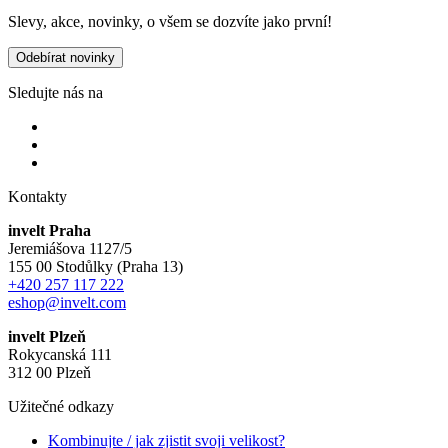
Slevy, akce, novinky, o všem se dozvíte jako první!
Odebírat novinky
Sledujte nás na
Kontakty
invelt Praha
Jeremiášova 1127/5
155 00 Stodůlky (Praha 13)
+420 257 117 222
eshop@invelt.com
invelt Plzeň
Rokycanská 111
312 00 Plzeň
Užitečné odkazy
Kombinujte / jak zjistit svoji velikost?