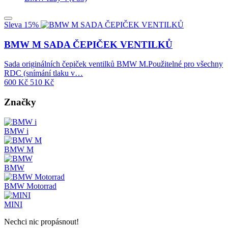
Sleva 15%
BMW M SADA ČEPIČEK VENTILKŮ
Sada originálních čepiček ventilků BMW M.Použitelné pro všechny
RDC (snímání tlaku v…
600
Kč
510
Kč
Značky
BMW i
BMW M
BMW
BMW Motorrad
MINI
Nechci nic propásnout!