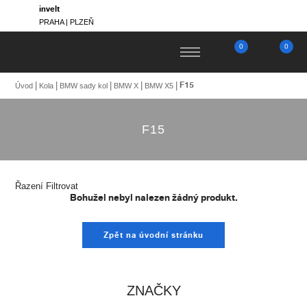
invelt
PRAHA | PLZEŇ
0
0
F15
Úvod
Kola
BMW sady kol
BMW X
BMW X5
F15
Řazení
Filtrovat
Bohužel nebyl nalezen žádný produkt.
Zpět na úvodní stránku
ZNAČKY