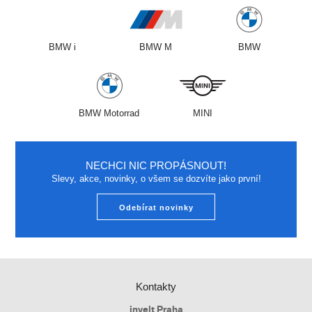
BMW i
BMW M
BMW
BMW Motorrad
MINI
NECHCI NIC PROPÁSNOUT!
Slevy, akce, novinky, o všem se dozvíte jako první!
Odebírat novinky
Kontakty
invelt Praha