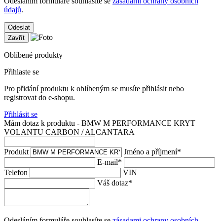
Odesláním formuláře souhlasíte se
zásadami ochrany osobních
údajů
.
Odeslat
Zavřít
Oblíbené produkty
Přihlaste se
Pro přidání produktu k oblíbeným se musíte přihlásit nebo
registrovat do e-shopu.
Přihlásit se
Mám dotaz k produktu - BMW M PERFORMANCE KRYT
VOLANTU CARBON / ALCANTARA
Produkt
Jméno a příjmení
*
E-mail
*
Telefon
VIN
Váš dotaz
*
Odesláním formuláře souhlasíte se
zásadami ochrany osobních