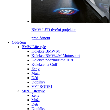
BMW LED dveřní projektor
prohlédnout
Oblečení
BMW Lifestyle
Kolekce BMW M
Kolekce BMW///M Motorsport
Kolekce podzim/zima 2026
Kolekce na Golf
Ženy
Muži
Děti
Doplňky
VÝPRODEJ
MINI Lifestyle
Ženy
Muži
Děti
Doplňky