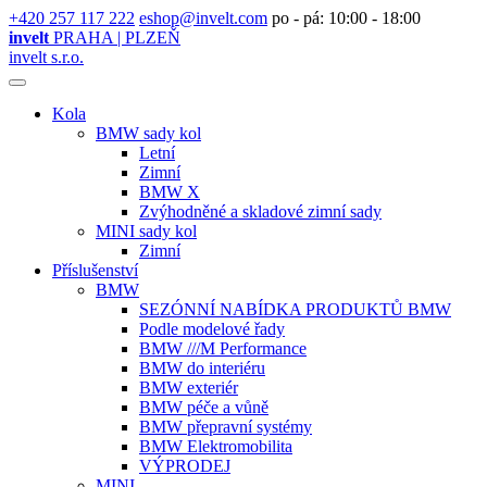
+420 257 117 222
eshop@invelt.com
po - pá: 10:00 - 18:00
invelt
PRAHA | PLZEŇ
invelt s.r.o.
Kola
BMW sady kol
Letní
Zimní
BMW X
Zvýhodněné a skladové zimní sady
MINI sady kol
Zimní
Příslušenství
BMW
SEZÓNNÍ NABÍDKA PRODUKTŮ BMW
Podle modelové řady
BMW ///M Performance
BMW do interiéru
BMW exteriér
BMW péče a vůně
BMW přepravní systémy
BMW Elektromobilita
VÝPRODEJ
MINI