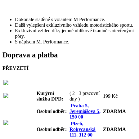
Dokonale sladěné s volantem M Performance.
Další vylepšení exkluzivního vzhledu motoristického sportu.
Exkluzivní vzhled díky jemné uhlíkové tkanině s otevřenými
póry.
S nápisem M. Performance.
Doprava a platba
PŘEVZETÍ
Kurýrní
( 2 - 3 pracovní
199 Kč
služba DPD:
dny )
Praha 5,
Osobní odb
ěr:
Jeremiášova 5,
ZDARMA
150 00
Plzeň,
Osobní odb
ěr:
Rokycanská
ZDARMA
111, 312 00