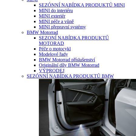
SEZÓNNÍ NABÍDKA PRODUKTŮ MINI
MINI do interiéru
MINI exteriér
MINI péče a vůně
MINI přepravní systémy
BMW Motorrad
SEZONÍ NABÍDKA PRODUKTŮ
MOTORAD
Péče o motocykl
Modelové řady
BMW Motorrad příslušenství
Originální díly BMW Motorrad
VÝPRODEJ
SEZÓNNÍ NABÍDKA PRODUKTŮ BMW