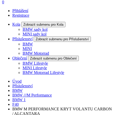
0
Přihlášení
Registrace
Kola
Zobrazit submenu pro Kola
BMW sady kol
MINI sady kol
Příslušenství
Zobrazit submenu pro Příslušenství
BMW
MINI
BMW Motorrad
Oblečení
Zobrazit submenu pro Oblečení
BMW Lifestyle
MINI Lifestyle
BMW Motorrad Lifestyle
Úvod
Příslušenství
BMW
BMW ///M Performance
BMW 1
F40
BMW M PERFORMANCE KRYT VOLANTU CARBON
/ ALCANTARA