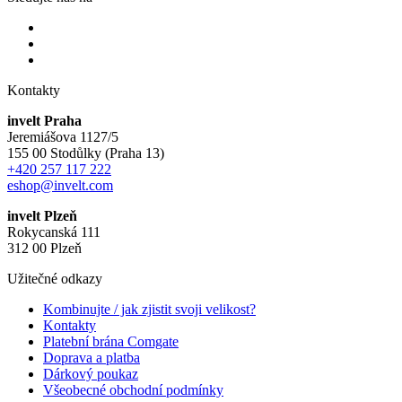
Kontakty
invelt Praha
Jeremiášova 1127/5
155 00 Stodůlky (Praha 13)
+420 257 117 222
eshop@invelt.com
invelt Plzeň
Rokycanská 111
312 00 Plzeň
Užitečné odkazy
Kombinujte / jak zjistit svoji velikost?
Kontakty
Platební brána Comgate
Doprava a platba
Dárkový poukaz
Všeobecné obchodní podmínky