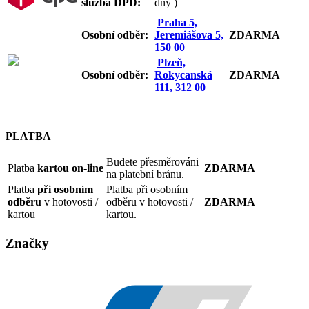
služba DPD:
dny )
Praha 5,
Osobní odb
ěr:
Jeremiášova 5,
ZDARMA
150 00
Plzeň,
Osobní odb
ěr:
Rokycanská
ZDARMA
111, 312 00
PLATBA
Budete přesměrováni
Platba
kartou on-line
ZDARMA
na platební bránu.
Platba
při osobním
Platba při osobním
odběru
v hotovosti /
odběru v hotovosti /
ZDARMA
kartou
kartou.
Značky