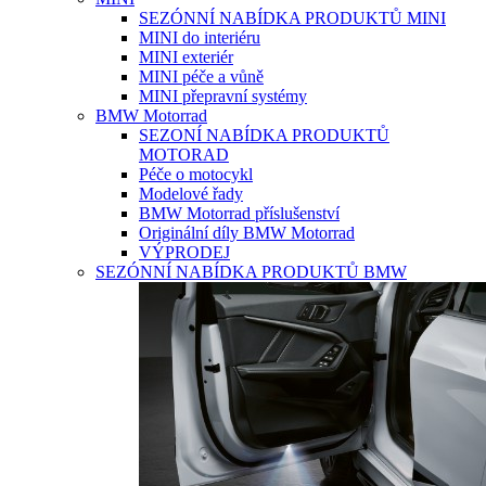
SEZÓNNÍ NABÍDKA PRODUKTŮ MINI
MINI do interiéru
MINI exteriér
MINI péče a vůně
MINI přepravní systémy
BMW Motorrad
SEZONÍ NABÍDKA PRODUKTŮ
MOTORAD
Péče o motocykl
Modelové řady
BMW Motorrad příslušenství
Originální díly BMW Motorrad
VÝPRODEJ
SEZÓNNÍ NABÍDKA PRODUKTŮ BMW