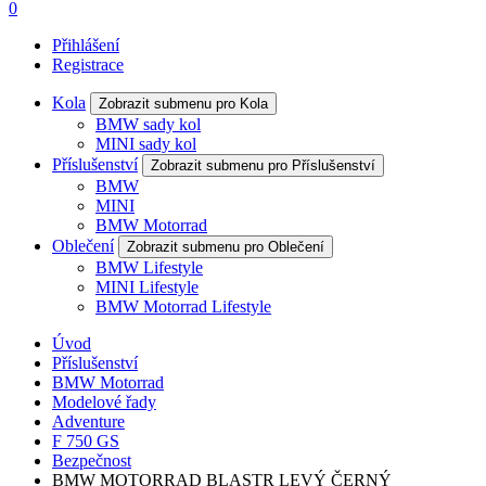
0
Přihlášení
Registrace
Kola
Zobrazit submenu pro Kola
BMW sady kol
MINI sady kol
Příslušenství
Zobrazit submenu pro Příslušenství
BMW
MINI
BMW Motorrad
Oblečení
Zobrazit submenu pro Oblečení
BMW Lifestyle
MINI Lifestyle
BMW Motorrad Lifestyle
Úvod
Příslušenství
BMW Motorrad
Modelové řady
Adventure
F 750 GS
Bezpečnost
BMW MOTORRAD BLASTR LEVÝ ČERNÝ