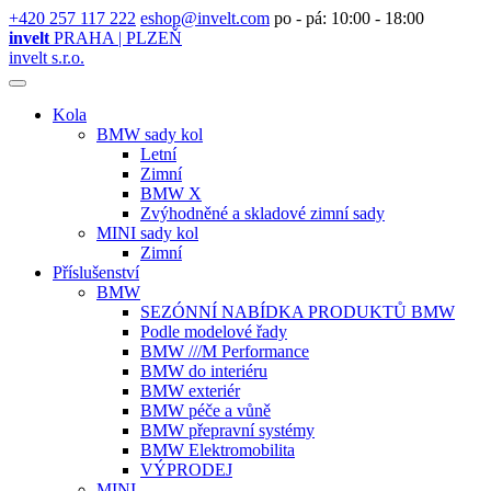
+420 257 117 222
eshop@invelt.com
po - pá: 10:00 - 18:00
invelt
PRAHA | PLZEŇ
invelt s.r.o.
Kola
BMW sady kol
Letní
Zimní
BMW X
Zvýhodněné a skladové zimní sady
MINI sady kol
Zimní
Příslušenství
BMW
SEZÓNNÍ NABÍDKA PRODUKTŮ BMW
Podle modelové řady
BMW ///M Performance
BMW do interiéru
BMW exteriér
BMW péče a vůně
BMW přepravní systémy
BMW Elektromobilita
VÝPRODEJ
MINI