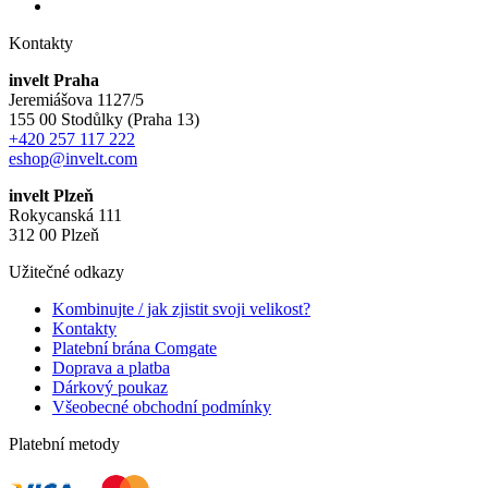
Kontakty
invelt Praha
Jeremiášova 1127/5
155 00 Stodůlky (Praha 13)
+420 257 117 222
eshop@invelt.com
invelt Plzeň
Rokycanská 111
312 00 Plzeň
Užitečné odkazy
Kombinujte / jak zjistit svoji velikost?
Kontakty
Platební brána Comgate
Doprava a platba
Dárkový poukaz
Všeobecné obchodní podmínky
Platební metody