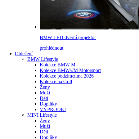
BMW LED dveřní projektor
prohlédnout
Oblečení
BMW Lifestyle
Kolekce BMW M
Kolekce BMW///M Motorsport
Kolekce podzim/zima 2026
Kolekce na Golf
Ženy
Muži
Děti
Doplňky
VÝPRODEJ
MINI Lifestyle
Ženy
Muži
Děti
Doplňky