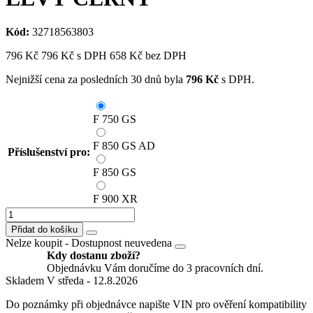
Kód:
32718563803
796
Kč
796
Kč
s DPH
658
Kč bez DPH
Nejnižší cena za posledních 30 dnů byla
796
Kč
s DPH.
F 750 GS
F 850 GS AD
Příslušenství pro:
F 850 GS
F 900 XR
Přidat do košíku
Nelze koupit -
Dostupnost neuvedena
Kdy dostanu zboží?
Objednávku Vám doručíme do 3 pracovních dní.
Skladem
V středa - 12.8.2026
Do poznámky při objednávce napište VIN pro ověření kompatibility