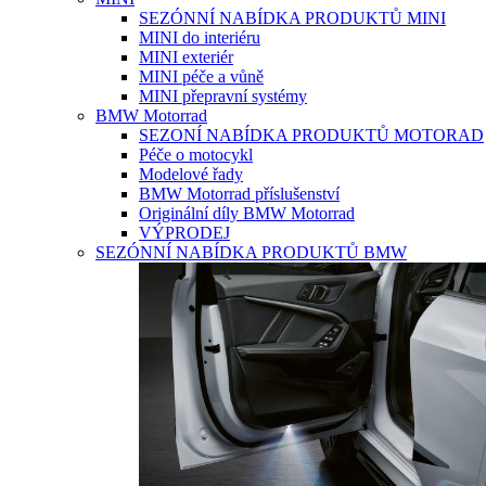
SEZÓNNÍ NABÍDKA PRODUKTŮ MINI
MINI do interiéru
MINI exteriér
MINI péče a vůně
MINI přepravní systémy
BMW Motorrad
SEZONÍ NABÍDKA PRODUKTŮ MOTORAD
Péče o motocykl
Modelové řady
BMW Motorrad příslušenství
Originální díly BMW Motorrad
VÝPRODEJ
SEZÓNNÍ NABÍDKA PRODUKTŮ BMW