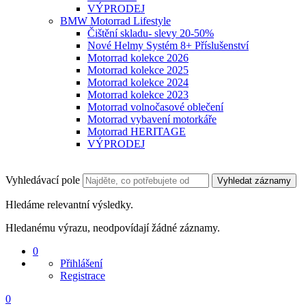
VÝPRODEJ
BMW Motorrad Lifestyle
Čištění skladu- slevy 20-50%
Nové Helmy Systém 8+ Příslušenství
Motorrad kolekce 2026
Motorrad kolekce 2025
Motorrad kolekce 2024
Motorrad kolekce 2023
Motorrad volnočasové oblečení
Motorrad vybavení motorkáře
Motorrad HERITAGE
VÝPRODEJ
Vyhledávací pole
Vyhledat záznamy
Hledáme relevantní výsledky.
Hledanému výrazu, neodpovídají žádné záznamy.
0
Přihlášení
Registrace
0