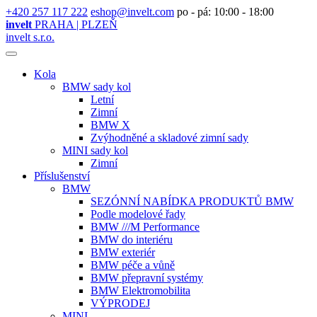
+420 257 117 222
eshop@invelt.com
po - pá: 10:00 - 18:00
invelt
PRAHA | PLZEŇ
invelt s.r.o.
Kola
BMW sady kol
Letní
Zimní
BMW X
Zvýhodněné a skladové zimní sady
MINI sady kol
Zimní
Příslušenství
BMW
SEZÓNNÍ NABÍDKA PRODUKTŮ BMW
Podle modelové řady
BMW ///M Performance
BMW do interiéru
BMW exteriér
BMW péče a vůně
BMW přepravní systémy
BMW Elektromobilita
VÝPRODEJ
MINI