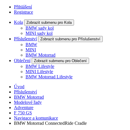
Přihlášení
Registrace
Kola
Zobrazit submenu pro Kola
BMW sady kol
MINI sady kol
Příslušenství
Zobrazit submenu pro Příslušenství
BMW
MINI
BMW Motorrad
Oblečení
Zobrazit submenu pro Oblečení
BMW Lifestyle
MINI Lifestyle
BMW Motorrad Lifestyle
Úvod
Příslušenství
BMW Motorrad
Modelové řady
Adventure
F 750 GS
Navigace a komunikace
BMW Motorrad ConnectedRide Cradle