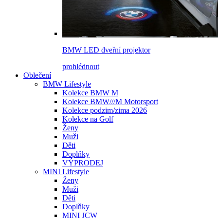
BMW LED dveřní projektor
prohlédnout
Oblečení
BMW Lifestyle
Kolekce BMW M
Kolekce BMW///M Motorsport
Kolekce podzim/zima 2026
Kolekce na Golf
Ženy
Muži
Děti
Doplňky
VÝPRODEJ
MINI Lifestyle
Ženy
Muži
Děti
Doplňky
MINI JCW