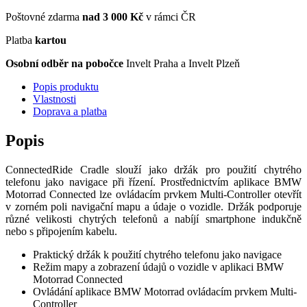
Poštovné zdarma
nad 3 000 Kč
v rámci ČR
Platba
kartou
Osobní odběr na pobočce
Invelt Praha a Invelt Plzeň
Popis produktu
Vlastnosti
Doprava a platba
Popis
ConnectedRide Cradle slouží jako držák pro použití chytrého
telefonu jako navigace při řízení. Prostřednictvím aplikace BMW
Motorrad Connected lze ovládacím prvkem Multi-Controller otevřít
v zorném poli navigační mapu a údaje o vozidle. Držák podporuje
různé velikosti chytrých telefonů a nabíjí smartphone indukčně
nebo s připojením kabelu.
Praktický držák k použití chytrého telefonu jako navigace
Režim mapy a zobrazení údajů o vozidle v aplikaci BMW
Motorrad Connected
Ovládání aplikace BMW Motorrad ovládacím prvkem Multi-
Controller