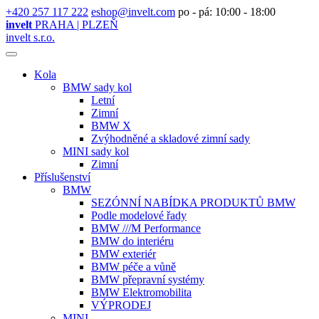
+420 257 117 222
eshop@invelt.com
po - pá: 10:00 - 18:00
invelt
PRAHA | PLZEŇ
invelt s.r.o.
Kola
BMW sady kol
Letní
Zimní
BMW X
Zvýhodněné a skladové zimní sady
MINI sady kol
Zimní
Příslušenství
BMW
SEZÓNNÍ NABÍDKA PRODUKTŮ BMW
Podle modelové řady
BMW ///M Performance
BMW do interiéru
BMW exteriér
BMW péče a vůně
BMW přepravní systémy
BMW Elektromobilita
VÝPRODEJ
MINI