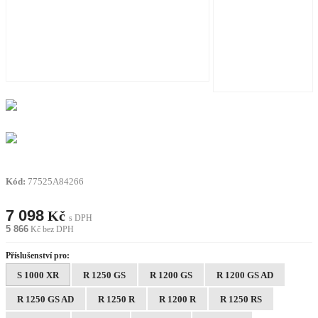
Kód:
77525A84266
7 098
Kč
s DPH
5 866
Kč bez DPH
Příslušenství pro:
S 1000 XR
R 1250 GS
R 1200 GS
R 1200 GS AD
R 1250 GS AD
R 1250 R
R 1200 R
R 1250 RS