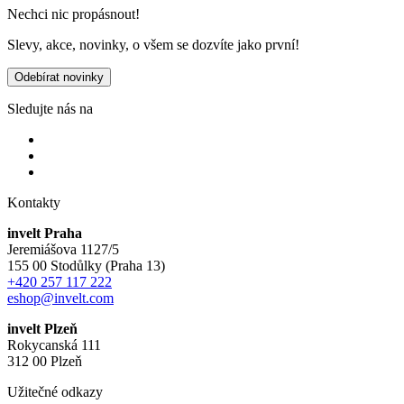
Nechci nic propásnout!
Slevy, akce, novinky, o všem se dozvíte jako první!
Odebírat novinky
Sledujte nás na
Kontakty
invelt Praha
Jeremiášova 1127/5
155 00 Stodůlky (Praha 13)
+420 257 117 222
eshop@invelt.com
invelt Plzeň
Rokycanská 111
312 00 Plzeň
Užitečné odkazy