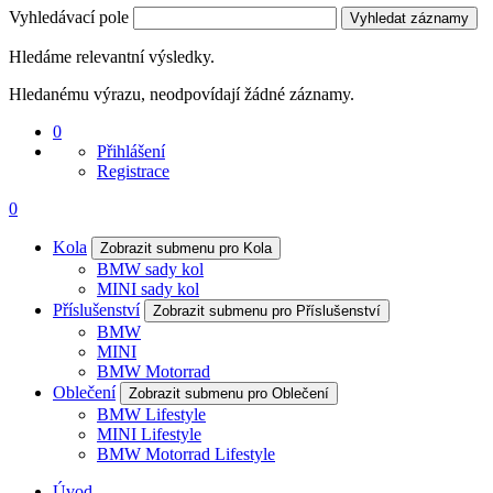
Vyhledávací pole
Vyhledat záznamy
Hledáme relevantní výsledky.
Hledanému výrazu, neodpovídají žádné záznamy.
0
Přihlášení
Registrace
0
Kola
Zobrazit submenu pro Kola
BMW sady kol
MINI sady kol
Příslušenství
Zobrazit submenu pro Příslušenství
BMW
MINI
BMW Motorrad
Oblečení
Zobrazit submenu pro Oblečení
BMW Lifestyle
MINI Lifestyle
BMW Motorrad Lifestyle
Úvod