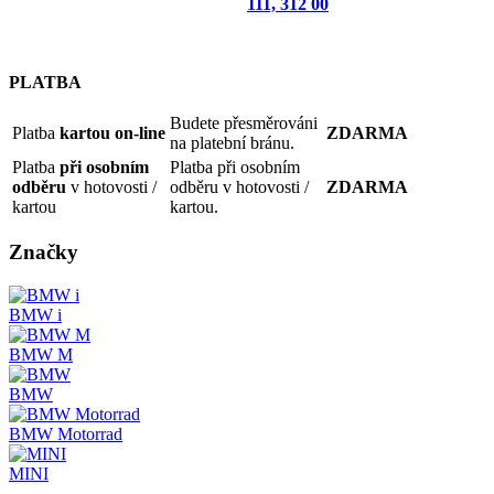
111, 312 00
PLATBA
Budete přesměrováni
Platba
kartou on-line
ZDARMA
na platební bránu.
Platba
při osobním
Platba při osobním
odběru
v hotovosti /
odběru v hotovosti /
ZDARMA
kartou
kartou.
Značky
BMW i
BMW M
BMW
BMW Motorrad
MINI