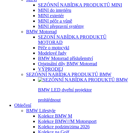
SEZÓNNÍ NABÍDKA PRODUKTŮ MINI
MINI do interiéru
MINI exteriér
MINI péče a vůně
MINI přepravní systémy
BMW Motorrad
SEZONÍ NABÍDKA PRODUKTŮ
MOTORAD
Péče o motocykl
Modelové řady
BMW Motorrad příslušenství
Originální díly BMW Motorrad
VÝPRODEJ
SEZÓNNÍ NABÍDKA PRODUKTŮ BMW
BMW LED dveřní projektor
prohlédnout
Oblečení
BMW Lifestyle
Kolekce BMW M
Kolekce BMW///M Motorsport
Kolekce podzim/zima 2026
Kolekce na Golf