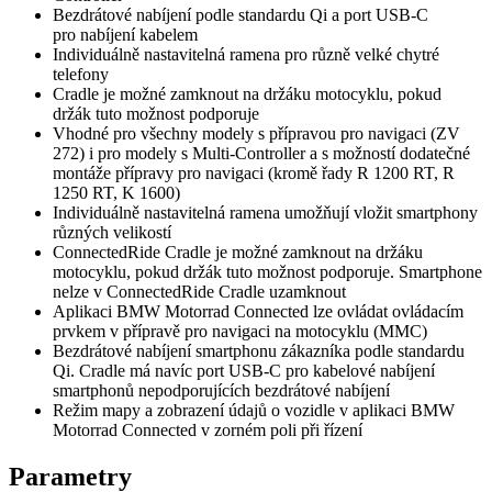
Bezdrátové nabíjení podle standardu Qi a port USB-C
pro nabíjení kabelem
Individuálně nastavitelná ramena pro různě velké chytré
telefony
Cradle je možné zamknout na držáku motocyklu, pokud
držák tuto možnost podporuje
Vhodné pro všechny modely s přípravou pro navigaci (ZV
272) i pro modely s Multi-Controller a s možností dodatečné
montáže přípravy pro navigaci (kromě řady R 1200 RT, R
1250 RT, K 1600)
Individuálně nastavitelná ramena umožňují vložit smartphony
různých velikostí
ConnectedRide Cradle je možné zamknout na držáku
motocyklu, pokud držák tuto možnost podporuje. Smartphone
nelze v ConnectedRide Cradle uzamknout
Aplikaci BMW Motorrad Connected lze ovládat ovládacím
prvkem v přípravě pro navigaci na motocyklu (MMC)
Bezdrátové nabíjení smartphonu zákazníka podle standardu
Qi. Cradle má navíc port USB-C pro kabelové nabíjení
smartphonů nepodporujících bezdrátové nabíjení
Režim mapy a zobrazení údajů o vozidle v aplikaci BMW
Motorrad Connected v zorném poli při řízení
Parametry