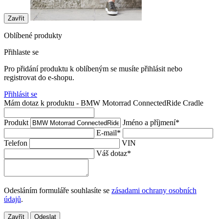
Zavřít
Oblíbené produkty
Přihlaste se
Pro přidání produktu k oblíbeným se musíte přihlásit nebo
registrovat do e-shopu.
Přihlásit se
Mám dotaz k produktu - BMW Motorrad ConnectedRide Cradle
Produkt
Jméno a příjmení
*
E-mail
*
Telefon
VIN
Váš dotaz
*
Odesláním formuláře souhlasíte se
zásadami ochrany osobních
údajů
.
Zavřít
Odeslat