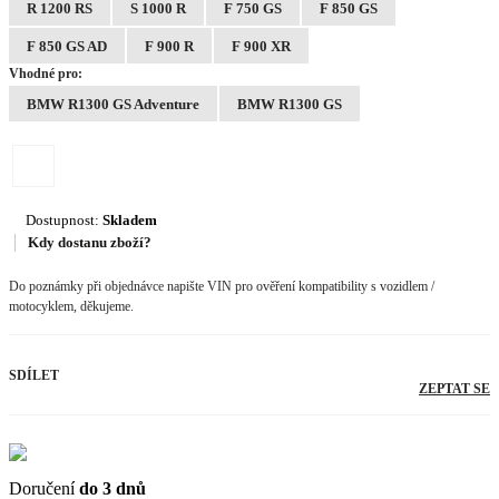
R 1200 RS
S 1000 R
F 750 GS
F 850 GS
F 850 GS AD
F 900 R
F 900 XR
Vhodné pro:
BMW R1300 GS Adventure
BMW R1300 GS
Dostupnost:
Skladem
Kdy dostanu zboží?
Do poznámky při objednávce napište VIN pro ověření kompatibility s vozidlem /
motocyklem, děkujeme.
SDÍLET
ZEPTAT SE
Doručení
do 3 dnů