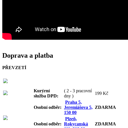
Doprava a platba
PŘEVZETÍ
Kurýrní
( 2 - 3 pracovní
199 Kč
služba DPD:
dny )
Praha 5,
Osobní odb
ěr:
Jeremiášova 5,
ZDARMA
150 00
Plzeň,
Osobní odb
ěr:
Rokycanská
ZDARMA