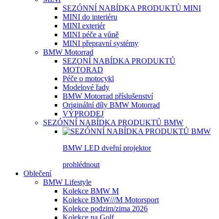
SEZÓNNÍ NABÍDKA PRODUKTŮ MINI
MINI do interiéru
MINI exteriér
MINI péče a vůně
MINI přepravní systémy
BMW Motorrad
SEZONÍ NABÍDKA PRODUKTŮ
MOTORAD
Péče o motocykl
Modelové řady
BMW Motorrad příslušenství
Originální díly BMW Motorrad
VÝPRODEJ
SEZÓNNÍ NABÍDKA PRODUKTŮ BMW
BMW LED dveřní projektor
prohlédnout
Oblečení
BMW Lifestyle
Kolekce BMW M
Kolekce BMW///M Motorsport
Kolekce podzim/zima 2026
Kolekce na Golf