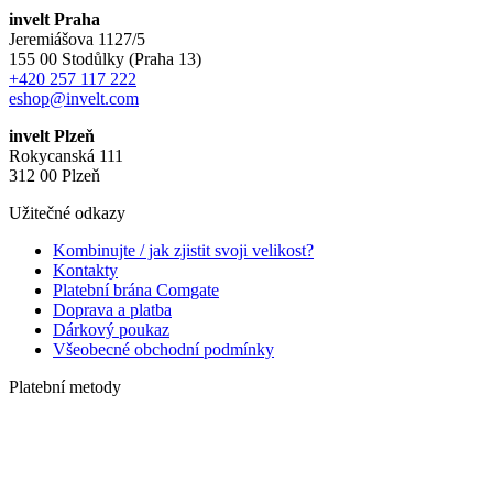
invelt Praha
Jeremiášova 1127/5
155 00 Stodůlky (Praha 13)
+420 257 117 222
eshop@invelt.com
invelt Plzeň
Rokycanská 111
312 00 Plzeň
Užitečné odkazy
Kombinujte / jak zjistit svoji velikost?
Kontakty
Platební brána Comgate
Doprava a platba
Dárkový poukaz
Všeobecné obchodní podmínky
Platební metody