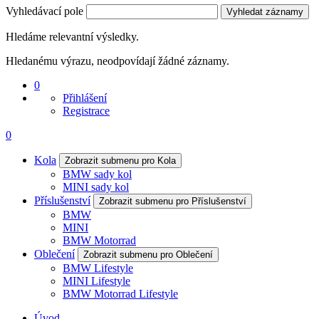
Vyhledávací pole
Vyhledat záznamy
Hledáme relevantní výsledky.
Hledanému výrazu, neodpovídají žádné záznamy.
0
Přihlášení
Registrace
0
Kola
Zobrazit submenu pro Kola
BMW sady kol
MINI sady kol
Příslušenství
Zobrazit submenu pro Příslušenství
BMW
MINI
BMW Motorrad
Oblečení
Zobrazit submenu pro Oblečení
BMW Lifestyle
MINI Lifestyle
BMW Motorrad Lifestyle
Úvod