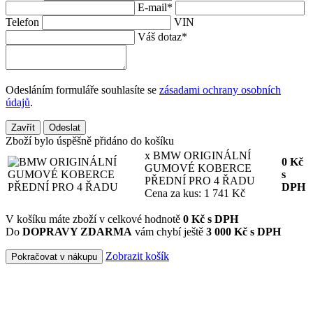
E-mail
*
Telefon
VIN
Váš dotaz
*
Odesláním formuláře souhlasíte se
zásadami ochrany osobních
údajů
.
Zavřít
Odeslat
Zboží bylo úspěšně přidáno do košíku
x BMW ORIGINÁLNÍ
0
Kč
GUMOVÉ KOBERCE
s
PŘEDNÍ PRO 4 ŘADU
DPH
Cena za kus: 1 741 Kč
V košíku máte zboží v celkové hodnotě
0
Kč s DPH
Do
DOPRAVY ZDARMA
vám chybí ještě
3 000 Kč s DPH
Zobrazit košík
Pokračovat v nákupu