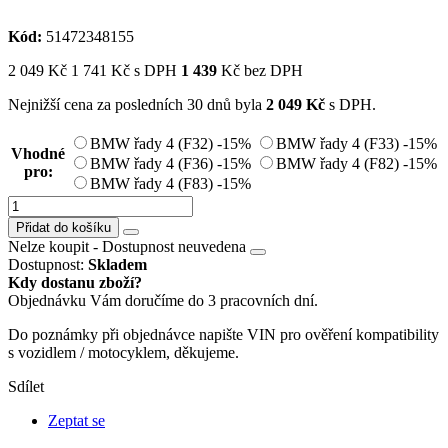
Kód:
51472348155
2 049
Kč
1 741
Kč
s DPH
1 439
Kč bez DPH
Nejnižší cena za posledních 30 dnů byla
2 049
Kč
s DPH.
BMW řady 4 (F32)
-15%
BMW řady 4 (F33)
-15%
Vhodné
BMW řady 4 (F36)
-15%
BMW řady 4 (F82)
-15%
pro:
BMW řady 4 (F83)
-15%
Přidat do košíku
Nelze koupit -
Dostupnost neuvedena
Dostupnost:
Skladem
Kdy dostanu zboží?
Objednávku Vám doručíme do 3 pracovních dní.
Do poznámky při objednávce napište VIN pro ověření kompatibility
s vozidlem / motocyklem, děkujeme.
Sdílet
Zeptat se