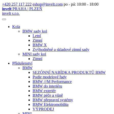
+420 257 117 222
eshop@invelt.com
po - pá: 10:00 - 18:00
invelt
PRAHA | PLZEŇ
invelt s.r.o.
Kola
BMW sady kol
Letní
Zimní
BMW X
Zvýhodněné a skladové zimní sady
MINI sady kol
Zimní
Příslušenství
BMW
SEZÓNNÍ NABÍDKA PRODUKTŮ BMW
Podle modelové řady
BMW ///M Performance
BMW do interiéru
BMW exteriér
BMW péče a vůně
BMW přepravní systémy
BMW Elektromobilita
VÝPRODEJ
MINI