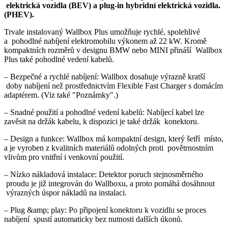
elektrická vozidla (BEV) a plug-in hybridní elektrická vozidla
.
(PHEV).
Trvale instalovaný Wallbox Plus umožňuje rychlé, spolehlivé
a pohodlné nabíjení elektromobilu výkonem až 22 kW. Kromě
kompaktních rozměrů v designu BMW nebo MINI přináší Wallbox
Plus také pohodlné vedení kabelů.
– Bezpečné a rychlé nabíjení: Wallbox dosahuje výrazně kratší
doby nabíjení než prostřednictvím Flexible Fast Charger s domácím
adaptérem. (Viz také "Poznámky".)
– Snadné použití a pohodlné vedení kabelů: Nabíjecí kabel lze
zavěsit na držák kabelu, k dispozici je také držák konektoru.
– Design a funkce: Wallbox má kompaktní design, který šetří místo,
a je vyroben z kvalitních materiálů odolných proti povětrnostním
vlivům pro vnitřní i venkovní použití.
– Nízko nákladová instalace: Detektor poruch stejnosměrného
proudu je již integrován do Wallboxu, a proto pomáhá dosáhnout
výrazných úspor nákladů na instalaci.
– Plug &amp; play: Po připojení konektoru k vozidlu se proces
nabíjení spustí automaticky bez nutnosti dalších úkonů.