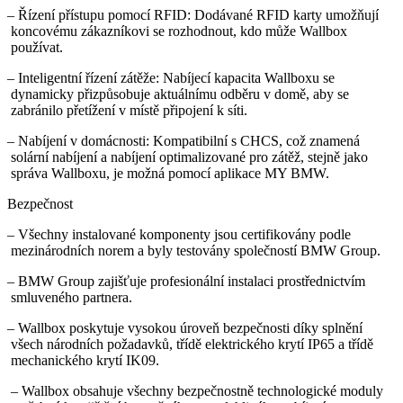
– Řízení přístupu pomocí RFID: Dodávané RFID karty umožňují
koncovému zákazníkovi se rozhodnout, kdo může Wallbox
používat.
– Inteligentní řízení zátěže: Nabíjecí kapacita Wallboxu se
dynamicky přizpůsobuje aktuálnímu odběru v domě, aby se
zabránilo přetížení v místě připojení k síti.
– Nabíjení v domácnosti: Kompatibilní s CHCS, což znamená
solární nabíjení a nabíjení optimalizované pro zátěž, stejně jako
správa Wallboxu, je možná pomocí aplikace MY BMW.
Bezpečnost
– Všechny instalované komponenty jsou certifikovány podle
mezinárodních norem a byly testovány společností BMW Group.
– BMW Group zajišťuje profesionální instalaci prostřednictvím
smluveného partnera.
– Wallbox poskytuje vysokou úroveň bezpečnosti díky splnění
všech národních požadavků, třídě elektrického krytí IP65 a třídě
mechanického krytí IK09.
– Wallbox obsahuje všechny bezpečnostně technologické moduly