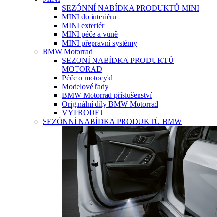
SEZÓNNÍ NABÍDKA PRODUKTŮ MINI
MINI do interiéru
MINI exteriér
MINI péče a vůně
MINI přepravní systémy
BMW Motorrad
SEZONÍ NABÍDKA PRODUKTŮ
MOTORAD
Péče o motocykl
Modelové řady
BMW Motorrad příslušenství
Originální díly BMW Motorrad
VÝPRODEJ
SEZÓNNÍ NABÍDKA PRODUKTŮ BMW