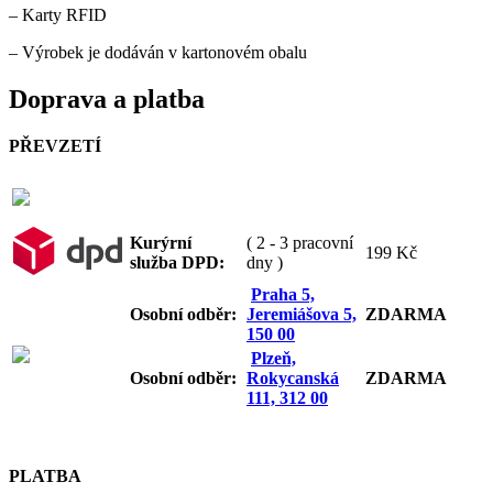
– Karty RFID
– Výrobek je dodáván v kartonovém obalu
Doprava a platba
PŘEVZETÍ
Kurýrní
( 2 - 3 pracovní
199 Kč
služba DPD:
dny )
Praha 5,
Osobní odb
ěr:
Jeremiášova 5,
ZDARMA
150 00
Plzeň,
Osobní odb
ěr:
Rokycanská
ZDARMA
111, 312 00
PLATBA