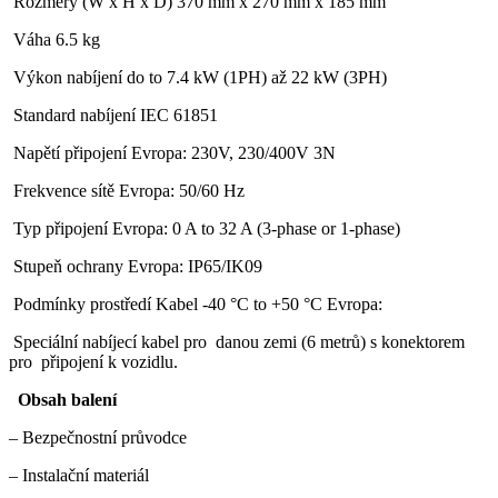
Rozměry (W x H x D) 370 mm x 270 mm x 185 mm
Váha 6.5 kg
Výkon nabíjení do to 7.4 kW (1PH) až 22 kW (3PH)
Standard nabíjení IEC 61851
Napětí připojení Evropa: 230V, 230/400V 3N
Frekvence sítě Evropa: 50/60 Hz
Typ připojení Evropa: 0 A to 32 A (3-phase or 1-phase)
Stupeň ochrany Evropa: IP65/IK09
Podmínky prostředí Kabel -40 °C to +50 °C Evropa:
Speciální nabíjecí kabel pro danou zemi (6 metrů) s konektorem
pro připojení k vozidlu.
Obsah balení
– Bezpečnostní průvodce
– Instalační materiál