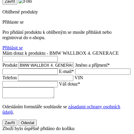
Zavřít
Oblíbené produkty
Přihlaste se
Pro přidání produktu k oblíbeným se musíte přihlásit nebo
registrovat do e-shopu.
Přihlásit se
Mám dotaz k produktu - BMW WALLBOX 4. GENERACE
Produkt
Jméno a příjmení
*
E-mail
*
Telefon
VIN
Váš dotaz
*
Odesláním formuláře souhlasíte se
zásadami ochrany osobních
údajů
.
Zavřít
Odeslat
Zboží bylo úspěšně přidáno do košíku