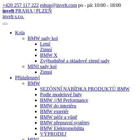
+420 257 117 222
eshop@invelt.com
po - pá: 10:00 - 18:00
invelt
PRAHA | PLZEŇ
invelt s.r.o.
Kola
BMW sady kol
Letní
Zimní
BMW X
Zvýhodněné a skladové zimní sady
MINI sady kol
Zimní
Příslušenství
BMW
SEZÓNNÍ NABÍDKA PRODUKTŮ BMW
Podle modelové řady
BMW ///M Performance
BMW do interiéru
BMW exteriér
BMW péče a vůně
BMW přepravní systémy
BMW Elektromobilita
VÝPRODEJ
MINI