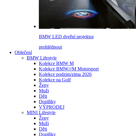
BMW LED dveřní projektor
prohlédnout
Oblečení
BMW Lifestyle
Kolekce BMW M
Kolekce BMW///M Motorsport
Kolekce podzim/zima 2026
Kolekce na Golf
Ženy
Muži
Děti
Doplňky
VÝPRODEJ
MINI Lifestyle
Ženy
Muži
Děti
Doplňky