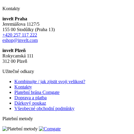
Kontakty
invelt Praha
Jeremiášova 1127/5
155 00 Stodůlky (Praha 13)
+420 257 117 222
eshop@invelt.com
invelt Plzeň
Rokycanská 111
312 00 Plzeň
Užitečné odkazy
Kombinujte / jak zjistit svoji velikost?
Kontakty
Platební brána Comgate
Doprava a platba
Dárkový poukaz
Všeobecné obchodní podmínky
Platební metody