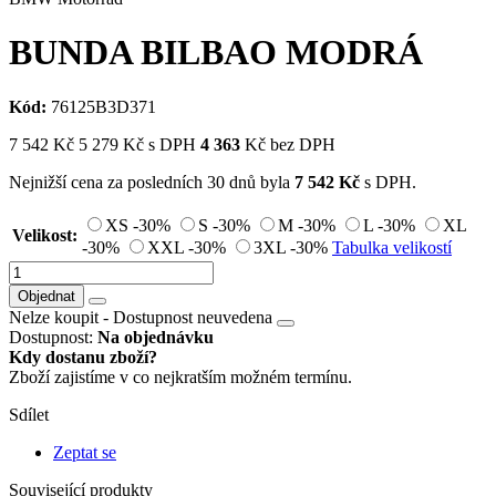
BUNDA BILBAO MODRÁ
Kód:
76125B3D371
7 542
Kč
5 279
Kč
s DPH
4 363
Kč bez DPH
Nejnižší cena za posledních 30 dnů byla
7 542
Kč
s DPH.
XS
-30%
S
-30%
M
-30%
L
-30%
XL
Velikost:
-30%
XXL
-30%
3XL
-30%
Tabulka velikostí
Objednat
Nelze koupit -
Dostupnost neuvedena
Dostupnost:
Na objednávku
Kdy dostanu zboží?
Zboží zajistíme v co nejkratším možném termínu.
Sdílet
Zeptat se
Související produkty