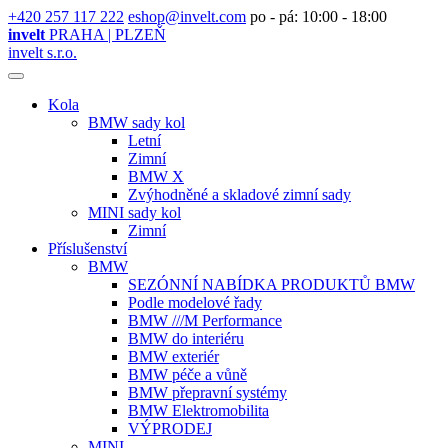
+420 257 117 222
eshop@invelt.com
po - pá: 10:00 - 18:00
invelt
PRAHA | PLZEŇ
invelt s.r.o.
Kola
BMW sady kol
Letní
Zimní
BMW X
Zvýhodněné a skladové zimní sady
MINI sady kol
Zimní
Příslušenství
BMW
SEZÓNNÍ NABÍDKA PRODUKTŮ BMW
Podle modelové řady
BMW ///M Performance
BMW do interiéru
BMW exteriér
BMW péče a vůně
BMW přepravní systémy
BMW Elektromobilita
VÝPRODEJ
MINI