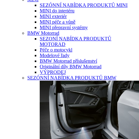
SEZÓNNÍ NABÍDKA PRODUKTŮ MINI
MINI do interiéru
MINI exteriér
MINI péče a vůně
MINI přepravní systémy
BMW Motorrad
SEZONÍ NABÍDKA PRODUKTŮ
MOTORAD
Péče o motocykl
Modelové řady
BMW Motorrad příslušenství
Originální díly BMW Motorrad
VÝPRODEJ
SEZÓNNÍ NABÍDKA PRODUKTŮ BMW