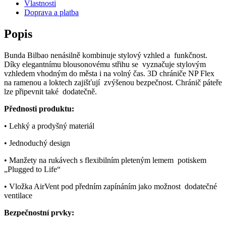
Vlastnosti
Doprava a platba
Popis
Bunda Bilbao nenásilně kombinuje stylový vzhled a funkčnost.
Díky elegantnímu blousonovému střihu se vyznačuje stylovým
vzhledem vhodným do města i na volný čas. 3D chrániče NP Flex
na ramenou a loktech zajišťují zvýšenou bezpečnost. Chránič páteře
lze připevnit také dodatečně.
Přednosti produktu:
• Lehký a prodyšný materiál
• Jednoduchý design
• Manžety na rukávech s flexibilním pleteným lemem potiskem
„Plugged to Life“
•
Vložka
AirVent pod předním zapínáním jako možnost dodatečné
ventilace
Bezpečnostní prvky: