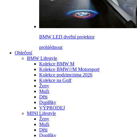
BMW LED dveřní projektor
prohlédnout
Oblečení
BMW Lifestyle
Kolekce BMW M
Kolekce BMW///M Motorsport
Kolekce podzim/zima 2026
Kolekce na Golf
Ženy
Muži
Děti
Doplňky
VÝPRODEJ
MINI Lifestyle
Ženy
Muži
Děti
Doplňky