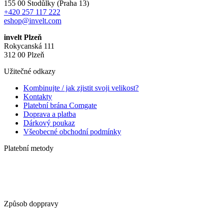
155 00 Stodůlky (Praha 13)
+420 257 117 222
eshop@invelt.com
invelt Plzeň
Rokycanská 111
312 00 Plzeň
Užitečné odkazy
Kombinujte / jak zjistit svoji velikost?
Kontakty
Platební brána Comgate
Doprava a platba
Dárkový poukaz
Všeobecné obchodní podmínky
Platební metody
Způsob doppravy