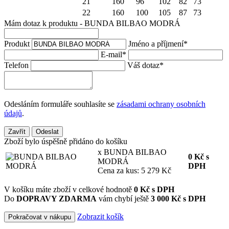
21
160
96
102
82
73
22
160
100
105
87
73
Mám dotaz k produktu - BUNDA BILBAO MODRÁ
Produkt
Jméno a příjmení
*
E-mail
*
Telefon
Váš dotaz
*
Odesláním formuláře souhlasíte se
zásadami ochrany osobních
údajů
.
Zavřít
Odeslat
Zboží bylo úspěšně přidáno do košíku
x BUNDA BILBAO
0
Kč
s
MODRÁ
DPH
Cena za kus: 5 279 Kč
V košíku máte zboží v celkové hodnotě
0
Kč s DPH
Do
DOPRAVY ZDARMA
vám chybí ještě
3 000 Kč s DPH
Zobrazit košík
Pokračovat v nákupu