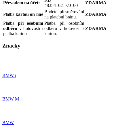
KB
Převodem na účet:
ZDARMA
4835410217/0100
Budete přesměrováni
Platba
kartou on-line
ZDARMA
na platební bránu.
Platba
při osobním
Platba při osobním
odběru
v hotovosti /
odběru v hotovosti /
ZDARMA
platba kartou
kartou.
Značky
BMW i
BMW M
BMW