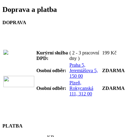
Doprava a platba
DOPRAVA
Kurýrní služba
( 2 - 3 pracovní
199 Kč
DPD:
dny )
Praha 5,
Osobní odb
ěr:
Jeremiášova 5,
ZDARMA
150 00
Plzeň,
Osobní odb
ěr:
Rokycanská
ZDARMA
111, 312 00
PLATBA