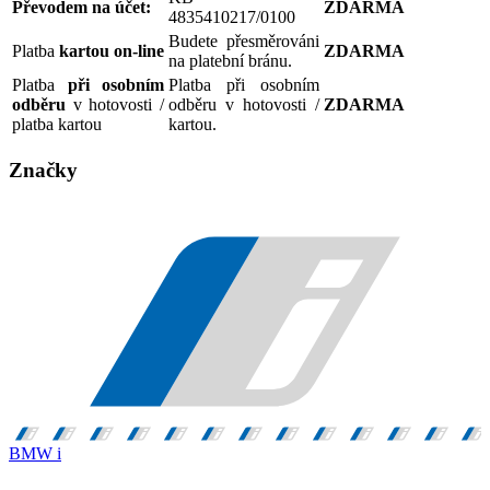
Převodem na účet:
ZDARMA
4835410217/0100
Budete přesměrováni
Platba
kartou on-line
ZDARMA
na platební bránu.
Platba
při osobním
Platba při osobním
odběru
v hotovosti /
odběru v hotovosti /
ZDARMA
platba kartou
kartou.
Značky
BMW i