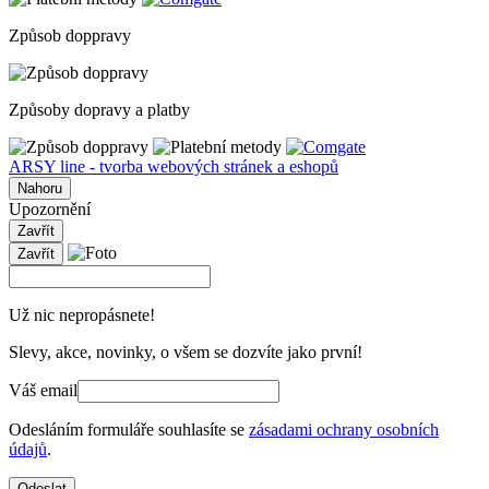
Způsob doppravy
Způsoby dopravy a platby
ARSY line - tvorba webových stránek a eshopů
Nahoru
Upozornění
Zavřít
Zavřít
Už nic nepropásnete!
Slevy, akce, novinky, o všem se dozvíte jako první!
Váš email
Odesláním formuláře souhlasíte se
zásadami ochrany osobních
údajů
.
Odeslat