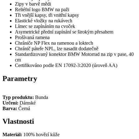
Zipy v barvě mědi
Reliéfní logo BMW na paži
Tři vnější kapsy, tři vnitřní kapsy
Elastické vložky na rukávech
Límec se zapínáním na cvoček
Asymetrické přední zapínání se širokým přesahem
Prošívaná ramena
Chrániče
NP Flex na ramenou a loktech
Chránič páteře NPL, lze nasadit dodatečně
Standardizovaný konektor BMW Motorrad na zip v pase, 40
cm
Certifikováno podle EN 17092-3:2020 (úroveň AA)
Parametry
Typ produktu:
Bunda
Určení:
Dámské
Barva:
Černá
Vlastnosti
Materiál:
100% hovězí kůže