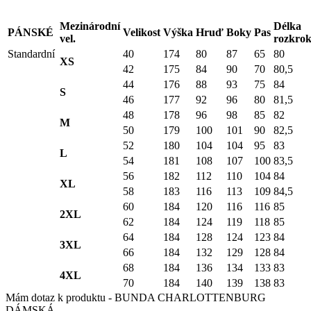
Mezinárodní
Délka
PÁNSKÉ
Velikost
Výška
Hruď
Boky
Pas
vel.
rozkro
Standardní
40
174
80
87
65
80
XS
42
175
84
90
70
80,5
44
176
88
93
75
84
S
46
177
92
96
80
81,5
48
178
96
98
85
82
M
50
179
100
101
90
82,5
52
180
104
104
95
83
L
54
181
108
107
100
83,5
56
182
112
110
104
84
XL
58
183
116
113
109
84,5
60
184
120
116
116
85
2XL
62
184
124
119
118
85
64
184
128
124
123
84
3XL
66
184
132
129
128
84
68
184
136
134
133
83
4XL
70
184
140
139
138
83
Mám dotaz k produktu - BUNDA CHARLOTTENBURG
DÁMSKÁ