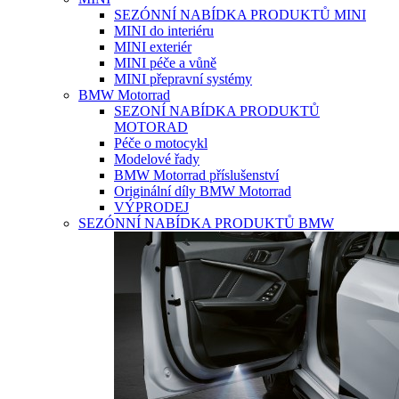
SEZÓNNÍ NABÍDKA PRODUKTŮ MINI
MINI do interiéru
MINI exteriér
MINI péče a vůně
MINI přepravní systémy
BMW Motorrad
SEZONÍ NABÍDKA PRODUKTŮ
MOTORAD
Péče o motocykl
Modelové řady
BMW Motorrad příslušenství
Originální díly BMW Motorrad
VÝPRODEJ
SEZÓNNÍ NABÍDKA PRODUKTŮ BMW