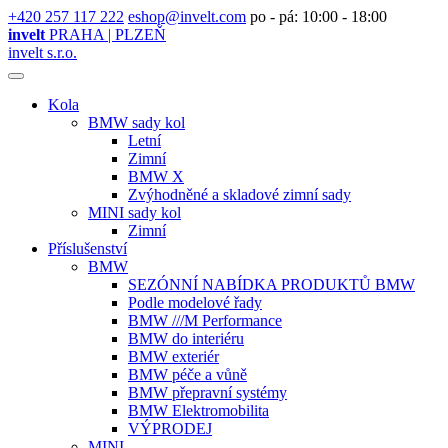
+420 257 117 222
eshop@invelt.com
po - pá: 10:00 - 18:00
invelt
PRAHA | PLZEŇ
invelt s.r.o.
Kola
BMW sady kol
Letní
Zimní
BMW X
Zvýhodněné a skladové zimní sady
MINI sady kol
Zimní
Příslušenství
BMW
SEZÓNNÍ NABÍDKA PRODUKTŮ BMW
Podle modelové řady
BMW ///M Performance
BMW do interiéru
BMW exteriér
BMW péče a vůně
BMW přepravní systémy
BMW Elektromobilita
VÝPRODEJ
MINI