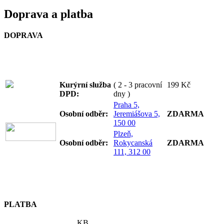
Doprava a platba
DOPRAVA
Kurýrní služba
( 2 - 3 pracovní
199 Kč
DPD:
dny )
Praha 5,
Osobní odb
ěr:
Jeremiášova 5,
ZDARMA
150 00
Plzeň,
Osobní odb
ěr:
Rokycanská
ZDARMA
111, 312 00
PLATBA
KB