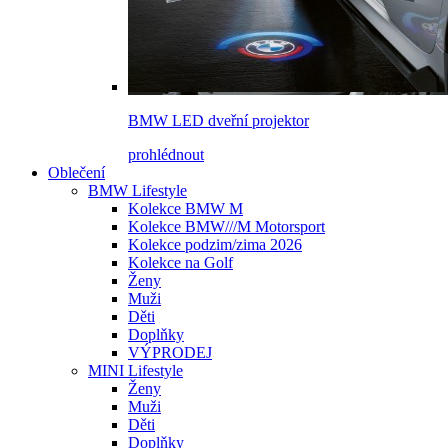
BMW LED dveřní projektor
prohlédnout
Oblečení
BMW Lifestyle
Kolekce BMW M
Kolekce BMW///M Motorsport
Kolekce podzim/zima 2026
Kolekce na Golf
Ženy
Muži
Děti
Doplňky
VÝPRODEJ
MINI Lifestyle
Ženy
Muži
Děti
Doplňky