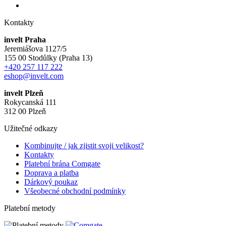
Kontakty
invelt Praha
Jeremiášova 1127/5
155 00 Stodůlky (Praha 13)
+420 257 117 222
eshop@invelt.com
invelt Plzeň
Rokycanská 111
312 00 Plzeň
Užitečné odkazy
Kombinujte / jak zjistit svoji velikost?
Kontakty
Platební brána Comgate
Doprava a platba
Dárkový poukaz
Všeobecné obchodní podmínky
Platební metody