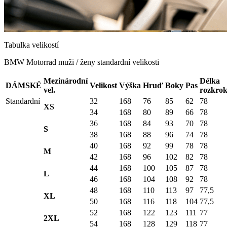
Tabulka velikostí
BMW Motorrad muži / ženy standardní velikosti
Mezinárodní
Délka
DÁMSKÉ
Velikost
Výška
Hruď
Boky
Pas
vel.
rozkro
Standardní
32
168
76
85
62
78
XS
34
168
80
89
66
78
36
168
84
93
70
78
S
38
168
88
96
74
78
40
168
92
99
78
78
M
42
168
96
102
82
78
44
168
100
105
87
78
L
46
168
104
108
92
78
48
168
110
113
97
77,5
XL
50
168
116
118
104
77,5
52
168
122
123
111
77
2XL
54
168
128
129
118
77