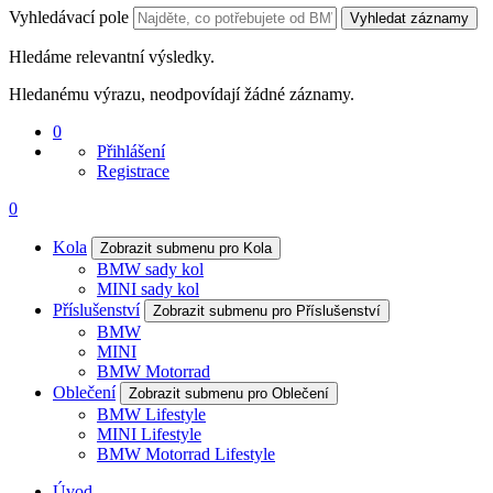
Vyhledávací pole
Vyhledat záznamy
Hledáme relevantní výsledky.
Hledanému výrazu, neodpovídají žádné záznamy.
0
Přihlášení
Registrace
0
Kola
Zobrazit submenu pro Kola
BMW sady kol
MINI sady kol
Příslušenství
Zobrazit submenu pro Příslušenství
BMW
MINI
BMW Motorrad
Oblečení
Zobrazit submenu pro Oblečení
BMW Lifestyle
MINI Lifestyle
BMW Motorrad Lifestyle
Úvod