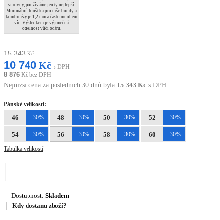
si rovny, používáme jen ty nejlepší.
Minimální tloušťka pro naše bundy a
kombinézy je 1,2 mm a často mnohem
víc. Výsledkem je výjimečná
odolnost vůči oděru.
15 343
Kč
10 740
Kč
s DPH
8 876
Kč bez DPH
Nejnižší cena za posledních 30 dnů byla
15 343
Kč
s DPH.
Pánské velikosti:
46
-30%
48
-30%
50
-30%
52
-30%
54
-30%
56
-30%
58
-30%
60
-30%
Tabulka velikostí
Dostupnost:
Skladem
Kdy dostanu zboží?