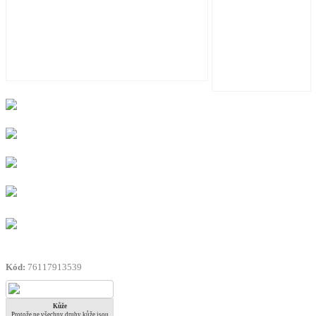
Kód:
76117913539
Kůže
Protože ne všechny druhy kůže jsou