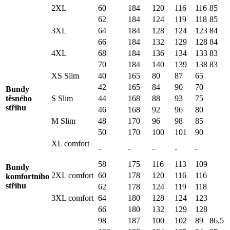
2XL
60
184
120
116
116
85
62
184
124
119
118
85
3XL
64
184
128
124
123
84
66
184
132
129
128
84
4XL
68
184
136
134
133
83
70
184
140
139
138
83
XS Slim
40
165
80
87
65
42
165
84
90
70
Bundy
těsného
S Slim
44
168
88
93
75
střihu
46
168
92
96
80
M Slim
48
170
96
98
85
50
170
100
101
90
XL comfort
-
-
-
-
-
58
175
116
113
109
Bundy
2XL comfort
60
178
120
116
116
komfortního
střihu
62
178
124
119
118
3XL comfort
64
180
128
124
123
66
180
132
129
128
98
187
100
102
89
86,5