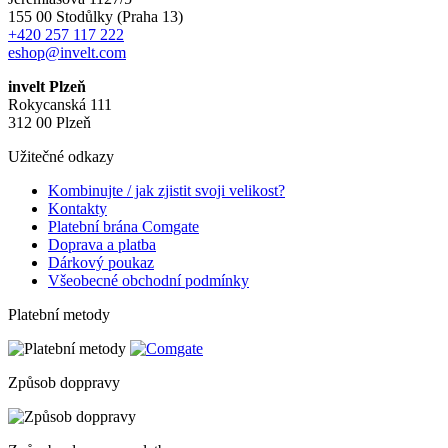
155 00 Stodůlky (Praha 13)
+420 257 117 222
eshop@invelt.com
invelt Plzeň
Rokycanská 111
312 00 Plzeň
Užitečné odkazy
Kombinujte / jak zjistit svoji velikost?
Kontakty
Platební brána Comgate
Doprava a platba
Dárkový poukaz
Všeobecné obchodní podmínky
Platební metody
Způsob doppravy