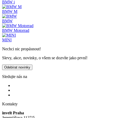
BMW i
BMW M
BMW
BMW Motorrad
MINI
Nechci nic propásnout!
Slevy, akce, novinky, o všem se dozvíte jako první!
Odebírat novinky
Sledujte nás na
Kontakty
invelt Praha
Jeremiášova 1127/5