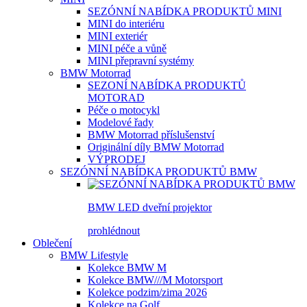
SEZÓNNÍ NABÍDKA PRODUKTŮ MINI
MINI do interiéru
MINI exteriér
MINI péče a vůně
MINI přepravní systémy
BMW Motorrad
SEZONÍ NABÍDKA PRODUKTŮ
MOTORAD
Péče o motocykl
Modelové řady
BMW Motorrad příslušenství
Originální díly BMW Motorrad
VÝPRODEJ
SEZÓNNÍ NABÍDKA PRODUKTŮ BMW
BMW LED dveřní projektor
prohlédnout
Oblečení
BMW Lifestyle
Kolekce BMW M
Kolekce BMW///M Motorsport
Kolekce podzim/zima 2026
Kolekce na Golf