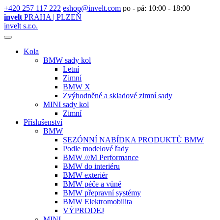
+420 257 117 222
eshop@invelt.com
po - pá: 10:00 - 18:00
invelt
PRAHA | PLZEŇ
invelt s.r.o.
Kola
BMW sady kol
Letní
Zimní
BMW X
Zvýhodněné a skladové zimní sady
MINI sady kol
Zimní
Příslušenství
BMW
SEZÓNNÍ NABÍDKA PRODUKTŮ BMW
Podle modelové řady
BMW ///M Performance
BMW do interiéru
BMW exteriér
BMW péče a vůně
BMW přepravní systémy
BMW Elektromobilita
VÝPRODEJ
MINI