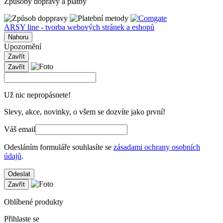
Způsoby dopravy a platby
ARSY line - tvorba webových stránek a eshopů
Nahoru
Upozornění
Zavřít
Zavřít
Už nic nepropásnete!
Slevy, akce, novinky, o všem se dozvíte jako první!
Váš email
Odesláním formuláře souhlasíte se
zásadami ochrany osobních
údajů
.
Odeslat
Zavřít
Oblíbené produkty
Přihlaste se