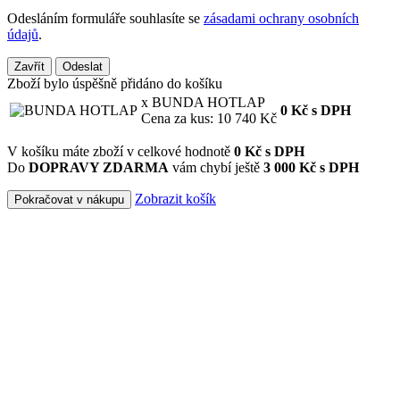
Odesláním formuláře souhlasíte se
zásadami ochrany osobních
údajů
.
Zavřít
Odeslat
Zboží bylo úspěšně přidáno do košíku
x BUNDA HOTLAP
0
Kč
s DPH
Cena za kus: 10 740 Kč
V košíku máte zboží v celkové hodnotě
0
Kč s DPH
Do
DOPRAVY ZDARMA
vám chybí ještě
3 000 Kč s DPH
Zobrazit košík
Pokračovat v nákupu