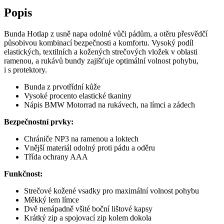
Popis
Bunda Hotlap z usně napa odolné vůči pádům, a otěru přesvědčí
působivou kombinací bezpečnosti a komfortu. Vysoký podíl
elastických, textilních a kožených strečových vložek v oblasti
ramenou, a rukávů bundy zajišťuje optimální volnost pohybu,
i s protektory.
Bunda z prvotřídní kůže
Vysoké procento elastické tkaniny
Nápis BMW Motorrad na rukávech, na límci a zádech
Bezpečnostní prvky:
Chrániče
NP3 na ramenou a loktech
Vnější materiál odolný proti pádu a oděru
Třída ochrany
AAA
Funkčnost:
Strečové kožené vsadky pro maximální volnost pohybu
Měkký lem límce
Dvě nenápadně všité boční lištové kapsy
Krátký zip a spojovací zip kolem dokola