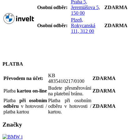
Praha 5,
Osobní odb
ěr:
Jeremiášova 5,
ZDARMA
150 00
Plzeň,
Osobní odb
ěr:
Rokycanská
ZDARMA
111, 312 00
PLATBA
KB
Převodem na účet:
ZDARMA
4835410217/0100
Budete přesměrováni
Platba
kartou on-line
ZDARMA
na platební bránu.
Platba
při osobním
Platba při osobním
odběru
v hotovosti /
odběru v hotovosti /
ZDARMA
platba kartou
kartou.
Značky