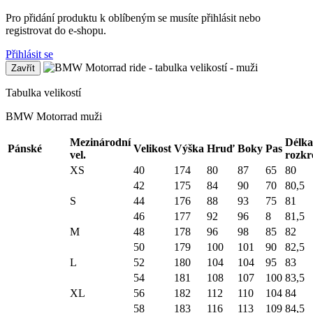
Pro přidání produktu k oblíbeným se musíte přihlásit nebo
registrovat do e-shopu.
Přihlásit se
Zavřít
Tabulka velikostí
BMW Motorrad muži
Mezinárodní
Délka
Pánské
Velikost
Výška
Hruď
Boky
Pas
vel.
rozkr
XS
40
174
80
87
65
80
42
175
84
90
70
80,5
S
44
176
88
93
75
81
46
177
92
96
8
81,5
M
48
178
96
98
85
82
50
179
100
101
90
82,5
L
52
180
104
104
95
83
54
181
108
107
100
83,5
XL
56
182
112
110
104
84
58
183
116
113
109
84,5