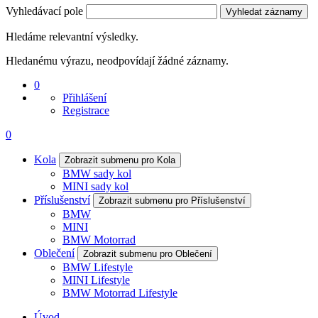
Vyhledávací pole
Vyhledat záznamy
Hledáme relevantní výsledky.
Hledanému výrazu, neodpovídají žádné záznamy.
0
Přihlášení
Registrace
0
Kola
Zobrazit submenu pro Kola
BMW sady kol
MINI sady kol
Příslušenství
Zobrazit submenu pro Příslušenství
BMW
MINI
BMW Motorrad
Oblečení
Zobrazit submenu pro Oblečení
BMW Lifestyle
MINI Lifestyle
BMW Motorrad Lifestyle
Úvod