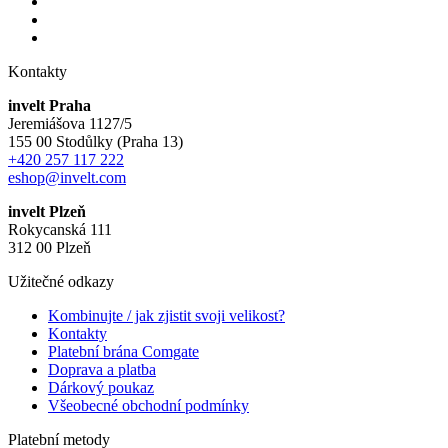
Kontakty
invelt Praha
Jeremiášova 1127/5
155 00 Stodůlky (Praha 13)
+420 257 117 222
eshop@invelt.com
invelt Plzeň
Rokycanská 111
312 00 Plzeň
Užitečné odkazy
Kombinujte / jak zjistit svoji velikost?
Kontakty
Platební brána Comgate
Doprava a platba
Dárkový poukaz
Všeobecné obchodní podmínky
Platební metody