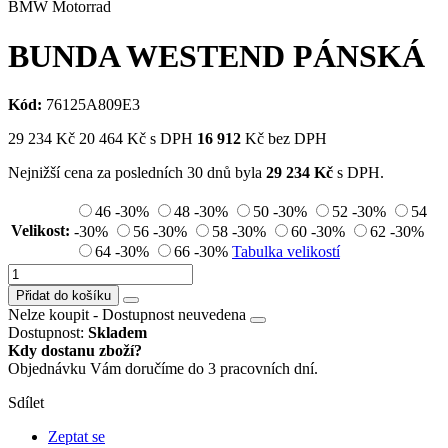
BMW Motorrad
BUNDA WESTEND PÁNSKÁ
Kód:
76125A809E3
29 234
Kč
20 464
Kč
s DPH
16 912
Kč bez DPH
Nejnižší cena za posledních 30 dnů byla
29 234
Kč
s DPH.
46
-30%
48
-30%
50
-30%
52
-30%
54
Velikost:
-30%
56
-30%
58
-30%
60
-30%
62
-30%
64
-30%
66
-30%
Tabulka velikostí
Přidat do košíku
Nelze koupit -
Dostupnost neuvedena
Dostupnost:
Skladem
Kdy dostanu zboží?
Objednávku Vám doručíme do 3 pracovních dní.
Sdílet
Zeptat se