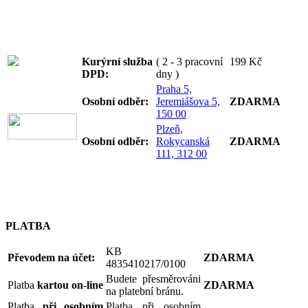
Kurýrní služba
( 2 - 3 pracovní
199 Kč
DPD:
dny )
Praha 5,
Osobní odb
ěr:
Jeremiášova 5,
ZDARMA
150 00
Plzeň,
Osobní odb
ěr:
Rokycanská
ZDARMA
111, 312 00
PLATBA
KB
Převodem na účet:
ZDARMA
4835410217/0100
Budete přesměrováni
Platba
kartou on-line
ZDARMA
na platební bránu.
Platba
při osobním
Platba při osobním