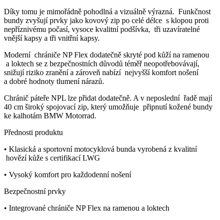
Díky tomu je mimořádně pohodlná a vizuálně výrazná. Funkčnost
bundy zvyšují prvky jako kovový zip po celé délce s klopou proti
nepříznivému počasí, vysoce kvalitní podšívka, tři uzavíratelné
vnější kapsy a tři vnitřní kapsy.
Moderní chrániče NP Flex dodatečně skryté pod kůží na ramenou
a loktech se z bezpečnostních důvodů téměř neopotřebovávají,
snižují riziko zranění a zároveň nabízí nejvyšší komfort nošení
a dobré hodnoty tlumení nárazů.
Chránič páteře NPL lze přidat dodatečně. A v neposlední řadě mají
40 cm široký spojovací zip, který umožňuje připnutí kožené bundy
ke kalhotám BMW Motorrad.
Přednosti produktu
• Klasická a sportovní motocyklová bunda vyrobená z kvalitní
hovězí kůže s certifikací LWG
• Vysoký komfort pro každodenní nošení
Bezpečnostní prvky
• Integrované chrániče NP Flex na ramenou a loktech