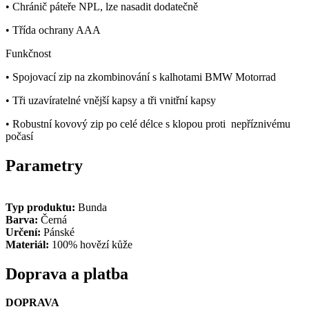
• Chránič páteře NPL, lze nasadit dodatečně
• Třída ochrany
AAA
Funkčnost
• Spojovací zip na zkombinování s kalhotami BMW Motorrad
• Tři uzavíratelné vnější kapsy a tři vnitřní kapsy
• Robustní kovový zip po celé délce s klopou proti nepříznivému
počasí
Parametry
Typ produktu:
Bunda
Barva:
Černá
Určení:
Pánské
Materiál:
100% hovězí kůže
Doprava a platba
DOPRAVA