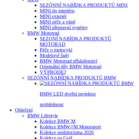
SEZÓNNÍ NABÍDKA PRODUKTŮ MINI
MINI do interiéru
MINI exteriér
MINI péče a vůně
MINI přepravní systémy
BMW Motorrad
SEZONÍ NABÍDKA PRODUKTŮ
MOTORAD
Péče o motocykl
Modelové řady
BMW Motorrad příslušenství
Originální díly BMW Motorrad
VÝPRODEJ
SEZÓNNÍ NABÍDKA PRODUKTŮ BMW
BMW LED dveřní projektor
prohlédnout
Oblečení
BMW Lifestyle
Kolekce BMW M
Kolekce BMW///M Motorsport
Kolekce podzim/zima 2026
Kolekce na Golf