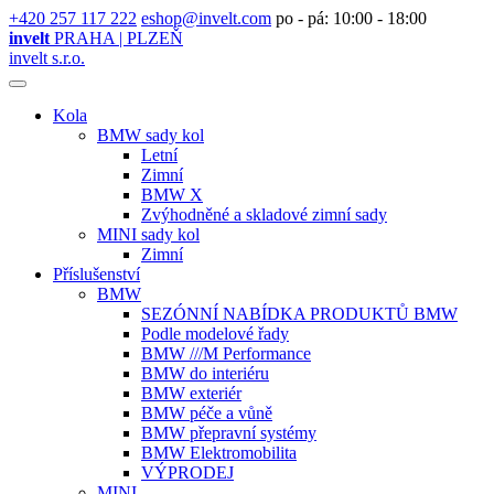
+420 257 117 222
eshop@invelt.com
po - pá: 10:00 - 18:00
invelt
PRAHA | PLZEŇ
invelt s.r.o.
Kola
BMW sady kol
Letní
Zimní
BMW X
Zvýhodněné a skladové zimní sady
MINI sady kol
Zimní
Příslušenství
BMW
SEZÓNNÍ NABÍDKA PRODUKTŮ BMW
Podle modelové řady
BMW ///M Performance
BMW do interiéru
BMW exteriér
BMW péče a vůně
BMW přepravní systémy
BMW Elektromobilita
VÝPRODEJ
MINI