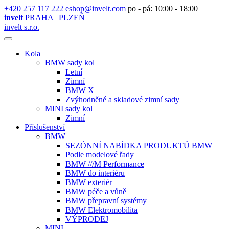
+420 257 117 222
eshop@invelt.com
po - pá: 10:00 - 18:00
invelt
PRAHA | PLZEŇ
invelt s.r.o.
Kola
BMW sady kol
Letní
Zimní
BMW X
Zvýhodněné a skladové zimní sady
MINI sady kol
Zimní
Příslušenství
BMW
SEZÓNNÍ NABÍDKA PRODUKTŮ BMW
Podle modelové řady
BMW ///M Performance
BMW do interiéru
BMW exteriér
BMW péče a vůně
BMW přepravní systémy
BMW Elektromobilita
VÝPRODEJ
MINI