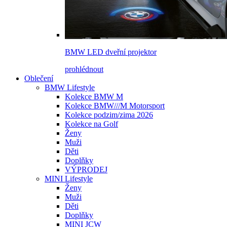
BMW LED dveřní projektor
prohlédnout
Oblečení
BMW Lifestyle
Kolekce BMW M
Kolekce BMW///M Motorsport
Kolekce podzim/zima 2026
Kolekce na Golf
Ženy
Muži
Děti
Doplňky
VÝPRODEJ
MINI Lifestyle
Ženy
Muži
Děti
Doplňky
MINI JCW