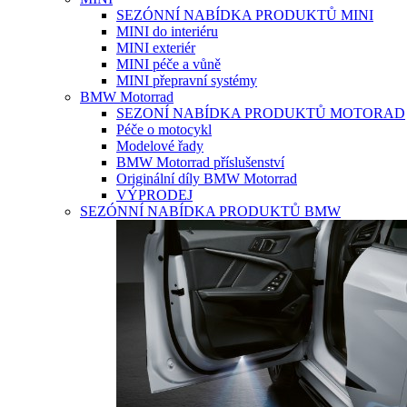
SEZÓNNÍ NABÍDKA PRODUKTŮ MINI
MINI do interiéru
MINI exteriér
MINI péče a vůně
MINI přepravní systémy
BMW Motorrad
SEZONÍ NABÍDKA PRODUKTŮ MOTORAD
Péče o motocykl
Modelové řady
BMW Motorrad příslušenství
Originální díly BMW Motorrad
VÝPRODEJ
SEZÓNNÍ NABÍDKA PRODUKTŮ BMW