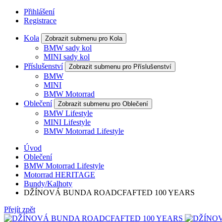
Přihlášení
Registrace
Kola
Zobrazit submenu pro Kola
BMW sady kol
MINI sady kol
Příslušenství
Zobrazit submenu pro Příslušenství
BMW
MINI
BMW Motorrad
Oblečení
Zobrazit submenu pro Oblečení
BMW Lifestyle
MINI Lifestyle
BMW Motorrad Lifestyle
Úvod
Oblečení
BMW Motorrad Lifestyle
Motorrad HERITAGE
Bundy/Kalhoty
DŽÍNOVÁ BUNDA ROADCFAFTED 100 YEARS
Přejít zpět