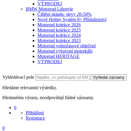
VÝPRODEJ
BMW Motorrad Lifestyle
Čištění skladu- slevy 20-50%
Nové Helmy Systém 8+ Příslušenství
Motorrad kolekce 2026
Motorrad kolekce 2025
Motorrad kolekce 2024
Motorrad kolekce 2023
Motorrad volnočasové oblečení
Motorrad vybavení motorkáře
Motorrad HERITAGE
VÝPRODEJ
Vyhledávací pole
Vyhledat záznamy
Hledáme relevantní výsledky.
Hledanému výrazu, neodpovídají žádné záznamy.
0
Přihlášení
Registrace
0