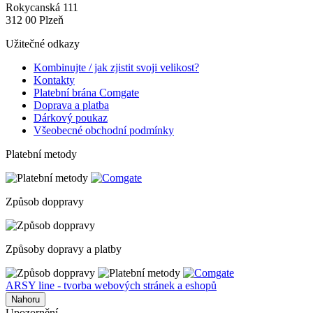
Rokycanská 111
312 00 Plzeň
Užitečné odkazy
Kombinujte / jak zjistit svoji velikost?
Kontakty
Platební brána Comgate
Doprava a platba
Dárkový poukaz
Všeobecné obchodní podmínky
Platební metody
Způsob doppravy
Způsoby dopravy a platby
ARSY line - tvorba webových stránek a eshopů
Nahoru
Upozornění