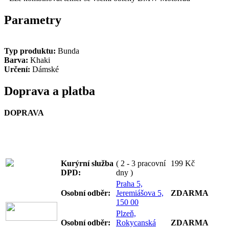
Parametry
Typ produktu:
Bunda
Barva:
Khaki
Určení:
Dámské
Doprava a platba
DOPRAVA
Kurýrní služba
( 2 - 3 pracovní
199 Kč
DPD:
dny )
Praha 5,
Osobní odb
ěr:
Jeremiášova 5,
ZDARMA
150 00
Plzeň,
Osobní odb
ěr:
Rokycanská
ZDARMA