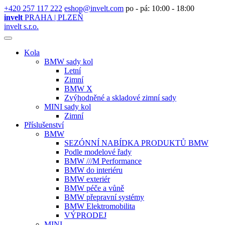
+420 257 117 222
eshop@invelt.com
po - pá: 10:00 - 18:00
invelt
PRAHA | PLZEŇ
invelt s.r.o.
Kola
BMW sady kol
Letní
Zimní
BMW X
Zvýhodněné a skladové zimní sady
MINI sady kol
Zimní
Příslušenství
BMW
SEZÓNNÍ NABÍDKA PRODUKTŮ BMW
Podle modelové řady
BMW ///M Performance
BMW do interiéru
BMW exteriér
BMW péče a vůně
BMW přepravní systémy
BMW Elektromobilita
VÝPRODEJ
MINI