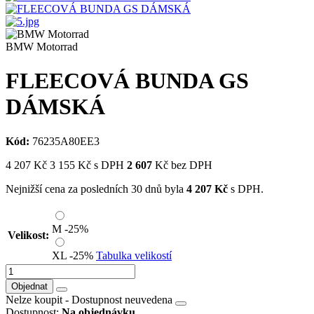
BMW Motorrad
FLEECOVÁ BUNDA GS
DÁMSKÁ
Kód:
76235A80EE3
4 207
Kč
3 155
Kč
s DPH
2 607
Kč bez DPH
Nejnižší cena za posledních 30 dnů byla
4 207
Kč
s DPH.
M
-25%
Velikost:
XL
-25%
Tabulka velikostí
Objednat
Nelze koupit -
Dostupnost neuvedena
Dostupnost:
Na objednávku