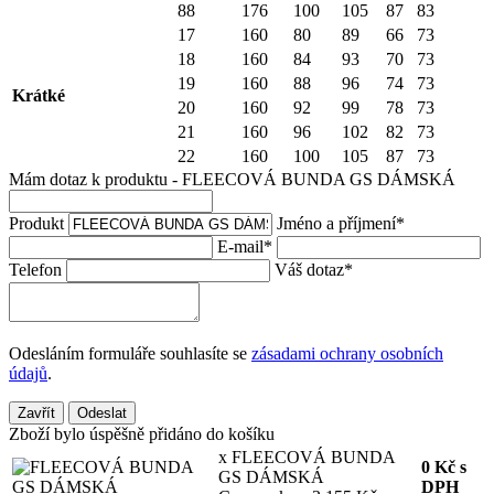
88
176
100
105
87
83
17
160
80
89
66
73
18
160
84
93
70
73
19
160
88
96
74
73
Krátké
20
160
92
99
78
73
21
160
96
102
82
73
22
160
100
105
87
73
Mám dotaz k produktu - FLEECOVÁ BUNDA GS DÁMSKÁ
Produkt
Jméno a příjmení
*
E-mail
*
Telefon
Váš dotaz
*
Odesláním formuláře souhlasíte se
zásadami ochrany osobních
údajů
.
Zavřít
Odeslat
Zboží bylo úspěšně přidáno do košíku
x FLEECOVÁ BUNDA
0
Kč
s
GS DÁMSKÁ
DPH