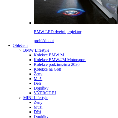
BMW LED dveřní projektor
prohlédnout
Oblečení
BMW Lifestyle
Kolekce BMW M
Kolekce BMW///M Motorsport
Kolekce podzim/zima 2026
Kolekce na Golf
Ženy
Muži
Děti
Doplňky
VÝPRODEJ
MINI Lifestyle
Ženy
Muži
Děti
Doplňky