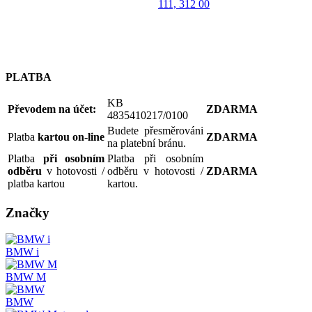
111, 312 00
PLATBA
KB
Převodem na účet:
ZDARMA
4835410217/0100
Budete přesměrováni
Platba
kartou on-line
ZDARMA
na platební bránu.
Platba
při osobním
Platba při osobním
odběru
v hotovosti /
odběru v hotovosti /
ZDARMA
platba kartou
kartou.
Značky
BMW i
BMW M
BMW