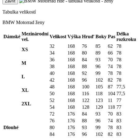
Zavřít
Tabulka velikostí
BMW Motorrad ženy
Mezinárodní
Délka
Dámské
Velikost
Výška
Hruď
Boky
Pas
vel.
rozkroku
32
168
76
85
62
78
XS
34
168
80
89
66
78
36
168
84
93
70
78
M
38
168
88
96
74
78
40
168
92
99
78
78
L
42
168
96
102
82
78
48
168
100
105
87
77,5
XL
50
168
116
118
104
77,5
52
168
122
123
11
77
2XL
54
168
128
129
118
77
72
176
84
93
70
83
76
176
88
96
74
83
Dlouhé
80
176
93
99
78
83
84
176
96
102
82
83