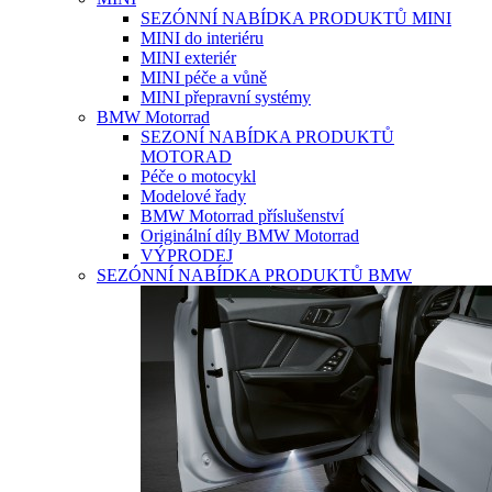
SEZÓNNÍ NABÍDKA PRODUKTŮ MINI
MINI do interiéru
MINI exteriér
MINI péče a vůně
MINI přepravní systémy
BMW Motorrad
SEZONÍ NABÍDKA PRODUKTŮ
MOTORAD
Péče o motocykl
Modelové řady
BMW Motorrad příslušenství
Originální díly BMW Motorrad
VÝPRODEJ
SEZÓNNÍ NABÍDKA PRODUKTŮ BMW