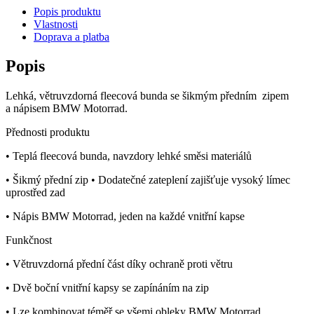
Popis produktu
Vlastnosti
Doprava a platba
Popis
Lehká, větruvzdorná fleecová bunda se šikmým předním zipem
a nápisem BMW Motorrad.
Přednosti produktu
• Teplá fleecová bunda, navzdory lehké směsi materiálů
• Šikmý přední zip • Dodatečné zateplení zajišťuje vysoký límec
uprostřed zad
• Nápis BMW Motorrad, jeden na každé vnitřní kapse
Funkčnost
• Větruvzdorná přední část díky ochraně proti větru
• Dvě boční vnitřní kapsy se zapínáním na zip
• Lze kombinovat téměř se všemi obleky BMW Motorrad