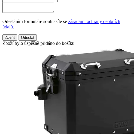
Odesláním formuláře souhlasíte se
zásadami ochrany osobních
údajů
.
Zavřít
Odeslat
Zboží bylo úspěšně přidáno do košíku