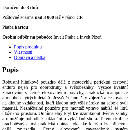
Doručení
do 3 dnů
Poštovné zdarma
nad 3 000 Kč
v rámci ČR
Platba
kartou
Osobní odběr na pobočce
Invelt Praha a Invelt Plzeň
Popis produktu
Vlastnosti
Doprava a platba
Popis
Robustní hliníkové pouzdro dělá z motocyklu perfektní cestovní
enduro nejen pro dobrodruhy a světoběžníky. Vysoce kvalitní
zpracování s černě eloxovanými povrchy, praktická manipulace
a mnoho chytrých detailů přesvědčí fanoušky zájezdů a cestovatele
na dlouhé vzdálenosti, kteří kladou nejvyšší nároky na sebe a svůj
materiál. Nezničitelné pouzdro pro montáž vpravo nabízí 44 litrů
úložného prostoru. Odnímatelný kryt lze uzamknout dvěma zámky
a umožňuje pohodlné nakládání a vykládání shora. Terénní kufr je
prachotěsný a má praktická upínací oka, ke kterým lze připevnit
další zavazadla. Černý eloxovaný zavazadlový systém