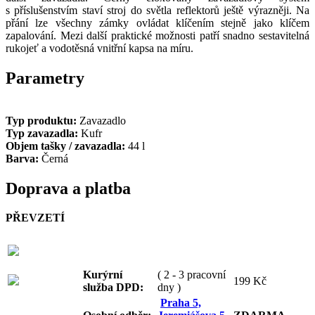
s příslušenstvím staví stroj do světla reflektorů ještě výrazněji. Na
přání lze všechny zámky ovládat klíčením stejně jako klíčem
zapalování. Mezi další praktické možnosti patří snadno sestavitelná
rukojeť a vodotěsná vnitřní kapsa na míru.
Parametry
Typ produktu:
Zavazadlo
Typ zavazadla:
Kufr
Objem tašky / zavazadla:
44 l
Barva:
Černá
Doprava a platba
PŘEVZETÍ
Kurýrní
( 2 - 3 pracovní
199 Kč
služba DPD:
dny )
Praha 5,