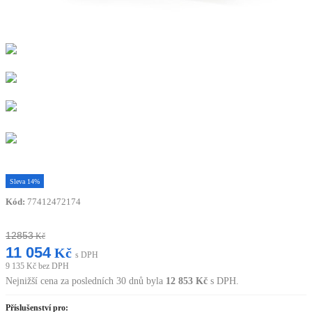
Sleva
14%
Kód:
77412472174
12853
Kč
11 054
Kč
s DPH
9 135
Kč bez DPH
Nejnižší cena za posledních 30 dnů byla
12 853
Kč
s DPH.
Příslušenství pro: