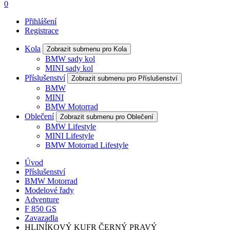
0
Přihlášení
Registrace
Kola
Zobrazit submenu pro Kola
BMW sady kol
MINI sady kol
Příslušenství
Zobrazit submenu pro Příslušenství
BMW
MINI
BMW Motorrad
Oblečení
Zobrazit submenu pro Oblečení
BMW Lifestyle
MINI Lifestyle
BMW Motorrad Lifestyle
Úvod
Příslušenství
BMW Motorrad
Modelové řady
Adventure
F 850 GS
Zavazadla
HLINÍKOVÝ KUFR ČERNÝ PRAVÝ