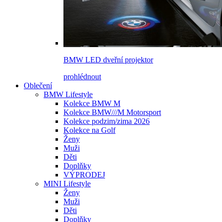
BMW LED dveřní projektor
prohlédnout
Oblečení
BMW Lifestyle
Kolekce BMW M
Kolekce BMW///M Motorsport
Kolekce podzim/zima 2026
Kolekce na Golf
Ženy
Muži
Děti
Doplňky
VÝPRODEJ
MINI Lifestyle
Ženy
Muži
Děti
Doplňky