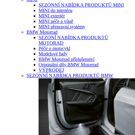
SEZÓNNÍ NABÍDKA PRODUKTŮ MINI
MINI do interiéru
MINI exteriér
MINI péče a vůně
MINI přepravní systémy
BMW Motorrad
SEZONÍ NABÍDKA PRODUKTŮ
MOTORAD
Péče o motocykl
Modelové řady
BMW Motorrad příslušenství
Originální díly BMW Motorrad
VÝPRODEJ
SEZÓNNÍ NABÍDKA PRODUKTŮ BMW