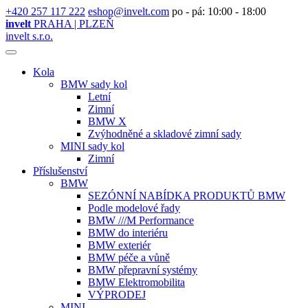
+420 257 117 222
eshop@invelt.com
po - pá: 10:00 - 18:00
invelt
PRAHA | PLZEŇ
invelt s.r.o.
Kola
BMW sady kol
Letní
Zimní
BMW X
Zvýhodněné a skladové zimní sady
MINI sady kol
Zimní
Příslušenství
BMW
SEZÓNNÍ NABÍDKA PRODUKTŮ BMW
Podle modelové řady
BMW ///M Performance
BMW do interiéru
BMW exteriér
BMW péče a vůně
BMW přepravní systémy
BMW Elektromobilita
VÝPRODEJ
MINI