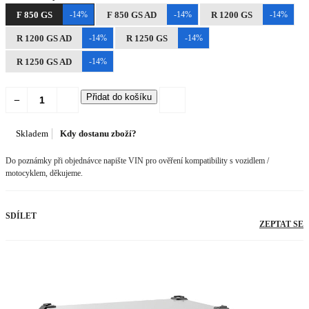
F 850 GS
-14%
F 850 GS AD
-14%
R 1200 GS
-14%
R 1200 GS AD
-14%
R 1250 GS
-14%
R 1250 GS AD
-14%
Přidat do košíku
Skladem
Kdy dostanu zboží?
Do poznámky při objednávce napište VIN pro ověření kompatibility s vozidlem /
motocyklem, děkujeme.
SDÍLET
ZEPTAT SE