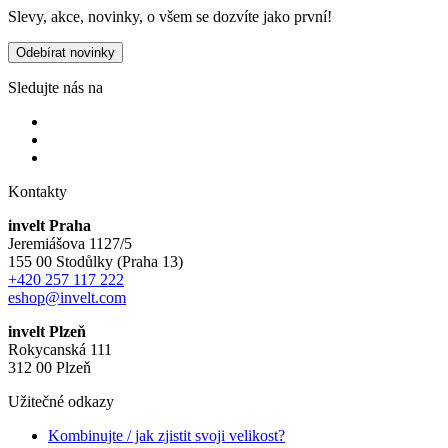
Slevy, akce, novinky, o všem se dozvíte jako první!
Odebírat novinky
Sledujte nás na
Kontakty
invelt Praha
Jeremiášova 1127/5
155 00 Stodůlky (Praha 13)
+420 257 117 222
eshop@invelt.com
invelt Plzeň
Rokycanská 111
312 00 Plzeň
Užitečné odkazy
Kombinujte / jak zjistit svoji velikost?