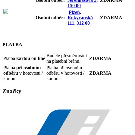
Osobní odb
ěr:
Jeremiášova 5,
ZDARMA
150 00
Plzeň,
Osobní odb
ěr:
Rokycanská
ZDARMA
111, 312 00
PLATBA
Budete přesměrováni
Platba
kartou on-line
ZDARMA
na platební bránu.
Platba
při osobním
Platba při osobním
odběru
v hotovosti /
odběru v hotovosti /
ZDARMA
kartou
kartou.
Značky