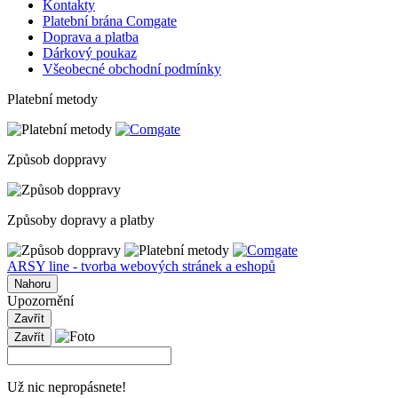
Kontakty
Platební brána Comgate
Doprava a platba
Dárkový poukaz
Všeobecné obchodní podmínky
Platební metody
Způsob doppravy
Způsoby dopravy a platby
ARSY line - tvorba webových stránek a eshopů
Nahoru
Upozornění
Zavřít
Zavřít
Už nic nepropásnete!