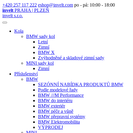
+420 257 117 222
eshop@invelt.com
po - pá: 10:00 - 18:00
invelt
PRAHA | PLZEŇ
invelt s.r.o.
Kola
BMW sady kol
Letní
Zimní
BMW X
Zvýhodněné a skladové zimní sady
MINI sady kol
Zimní
Příslušenství
BMW
SEZÓNNÍ NABÍDKA PRODUKTŮ BMW
Podle modelové řady
BMW ///M Performance
BMW do interiéru
BMW exteriér
BMW péče a vůně
BMW přepravní systémy
BMW Elektromobilita
VÝPRODEJ
MINI