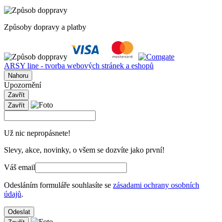
Způsoby dopravy a platby
ARSY line - tvorba webových stránek a eshopů
Nahoru
Upozornění
Zavřít
Zavřít
Už nic nepropásnete!
Slevy, akce, novinky, o všem se dozvíte jako první!
Váš email
Odesláním formuláře souhlasíte se
zásadami ochrany osobních
údajů
.
Odeslat