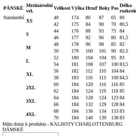
Mezinárodní
Délka
PÁNSKÉ
Velikost
Výška
Hruď
Boky
Pas
vel.
rozkro
Standardní
40
174
80
87
65
80
XS
42
175
84
90
70
80,5
44
176
88
93
75
84
S
46
177
92
96
80
81,5
48
178
96
98
85
82
M
50
179
100
101
90
82,5
52
180
104
104
95
83
L
54
181
108
107
100
83,5
56
182
112
110
104
84
XL
58
183
116
113
109
84,5
60
184
120
116
116
85
2XL
62
184
124
119
118
85
64
184
128
124
123
84
3XL
66
184
132
129
128
84
68
184
136
134
133
83
4XL
70
184
140
139
138
83
Mám dotaz k produktu - KALHOTY CHARLOTTENBURG
DÁMSKÉ