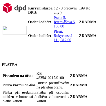
Kurýrní služba
( 2 - 3 pracovní
199 Kč
DPD:
dny )
Praha 5,
Osobní odb
ěr:
Jeremiášova 5,
ZDARMA
150 00
Plzeň,
Osobní odb
ěr:
Rokycanská
ZDARMA
111, 312 00
PLATBA
KB
Převodem na účet:
ZDARMA
4835410217/0100
Budete přesměrováni
Platba
kartou on-line
ZDARMA
na platební bránu.
Platba
při osobním
Platba při osobním
odběru
v hotovosti /
odběru v hotovosti /
ZDARMA
platba kartou
kartou.