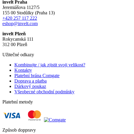
invelt Praha
Jeremiášova 1127/5
155 00 Stodůlky (Praha 13)
+420 257 117 222
eshop@invelt.com
invelt Plzeň
Rokycanská 111
312 00 Plzeň
Užitečné odkazy
Kombinujte / jak zjistit svoji velikost?
Kontakty
Platební brána Comgate
Doprava a platba
Dárkový poukaz
Všeobecné obchodní podmínky
Platební metody
Způsob doppravy