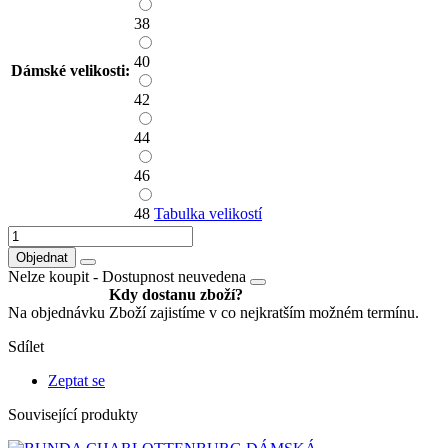
38
40
Dámské velikosti:
42
44
46
48
Tabulka velikostí
Objednat
Nelze koupit -
Dostupnost neuvedena
Kdy dostanu zboží?
Na objednávku
Zboží zajistíme v co nejkratším možném termínu.
Sdílet
Zeptat se
Související produkty