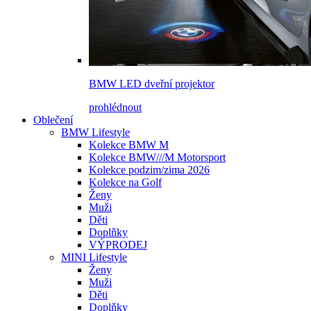
BMW LED dveřní projektor
prohlédnout
Oblečení
BMW Lifestyle
Kolekce BMW M
Kolekce BMW///M Motorsport
Kolekce podzim/zima 2026
Kolekce na Golf
Ženy
Muži
Děti
Doplňky
VÝPRODEJ
MINI Lifestyle
Ženy
Muži
Děti
Doplňky