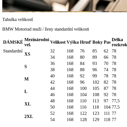
Tabulka velikostí
BMW Motorrad muži / ženy standardní velikosti
Mezinárodní
Délka
DÁMSKÉ
Velikost
Výška
Hruď
Boky
Pas
vel.
rozkro
Standardní
32
168
76
85
62
78
XS
34
168
80
89
66
78
36
168
84
93
70
78
S
38
168
88
96
74
78
40
168
92
99
78
78
M
42
168
96
102
82
78
44
168
100
105
87
78
L
46
168
104
108
92
78
48
168
110
113
97
77,5
XL
50
168
116
118
104
77,5
52
168
122
123
111
77
2XL
54
168
128
129
118
77