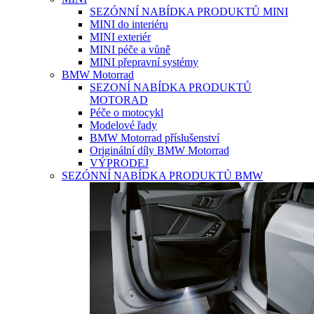
SEZÓNNÍ NABÍDKA PRODUKTŮ MINI
MINI do interiéru
MINI exteriér
MINI péče a vůně
MINI přepravní systémy
BMW Motorrad
SEZONÍ NABÍDKA PRODUKTŮ
MOTORAD
Péče o motocykl
Modelové řady
BMW Motorrad příslušenství
Originální díly BMW Motorrad
VÝPRODEJ
SEZÓNNÍ NABÍDKA PRODUKTŮ BMW