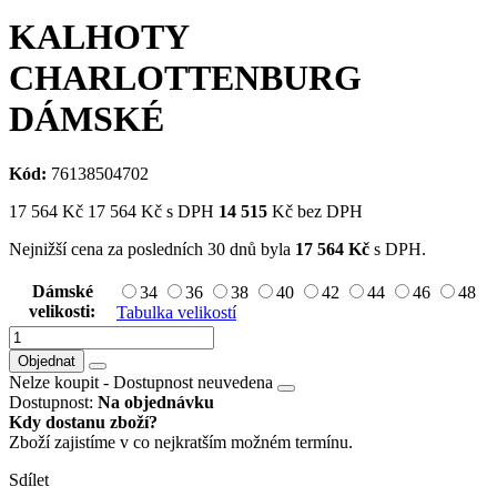
KALHOTY
CHARLOTTENBURG
DÁMSKÉ
Kód:
76138504702
17 564
Kč
17 564
Kč
s DPH
14 515
Kč bez DPH
Nejnižší cena za posledních 30 dnů byla
17 564
Kč
s DPH.
Dámské
34
36
38
40
42
44
46
48
velikosti:
Tabulka velikostí
Objednat
Nelze koupit -
Dostupnost neuvedena
Dostupnost:
Na objednávku
Kdy dostanu zboží?
Zboží zajistíme v co nejkratším možném termínu.
Sdílet