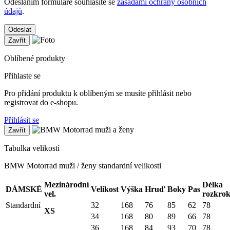
Odesláním formuláře souhlasíte se
zásadami ochrany osobních
údajů
.
Odeslat
Zavřít
Oblíbené produkty
Přihlaste se
Pro přidání produktu k oblíbeným se musíte přihlásit nebo
registrovat do e-shopu.
Přihlásit se
Zavřít
Tabulka velikostí
BMW Motorrad muži / ženy standardní velikosti
Mezinárodní
Délka
DÁMSKÉ
Velikost
Výška
Hruď
Boky
Pas
vel.
rozkro
Standardní
32
168
76
85
62
78
XS
34
168
80
89
66
78
36
168
84
93
70
78