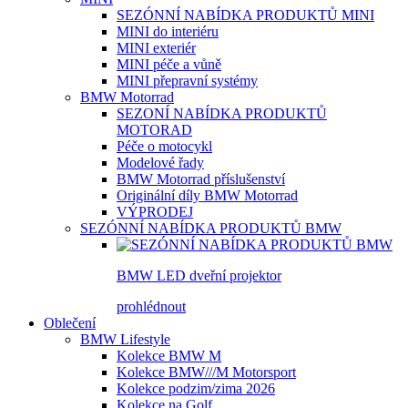
SEZÓNNÍ NABÍDKA PRODUKTŮ MINI
MINI do interiéru
MINI exteriér
MINI péče a vůně
MINI přepravní systémy
BMW Motorrad
SEZONÍ NABÍDKA PRODUKTŮ
MOTORAD
Péče o motocykl
Modelové řady
BMW Motorrad příslušenství
Originální díly BMW Motorrad
VÝPRODEJ
SEZÓNNÍ NABÍDKA PRODUKTŮ BMW
BMW LED dveřní projektor
prohlédnout
Oblečení
BMW Lifestyle
Kolekce BMW M
Kolekce BMW///M Motorsport
Kolekce podzim/zima 2026
Kolekce na Golf