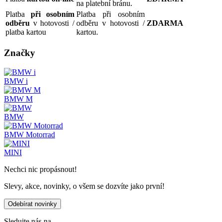
na platební bránu.
Platba
při osobním
Platba při osobním
odběru
v hotovosti /
odběru v hotovosti /
ZDARMA
platba kartou
kartou.
Značky
BMW i
BMW M
BMW
BMW Motorrad
MINI
Nechci nic propásnout!
Slevy, akce, novinky, o všem se dozvíte jako první!
Odebírat novinky
Sledujte nás na