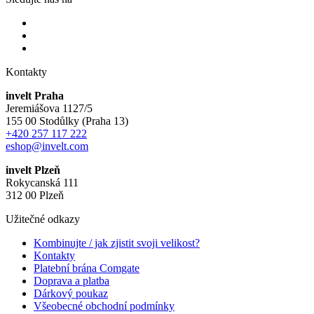
Kontakty
invelt Praha
Jeremiášova 1127/5
155 00 Stodůlky (Praha 13)
+420 257 117 222
eshop@invelt.com
invelt Plzeň
Rokycanská 111
312 00 Plzeň
Užitečné odkazy
Kombinujte / jak zjistit svoji velikost?
Kontakty
Platební brána Comgate
Doprava a platba
Dárkový poukaz
Všeobecné obchodní podmínky