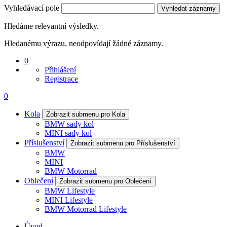
Vyhledávací pole
Vyhledat záznamy
Hledáme relevantní výsledky.
Hledanému výrazu, neodpovídají žádné záznamy.
0
Přihlášení
Registrace
0
Kola
Zobrazit submenu pro Kola
BMW sady kol
MINI sady kol
Příslušenství
Zobrazit submenu pro Příslušenství
BMW
MINI
BMW Motorrad
Oblečení
Zobrazit submenu pro Oblečení
BMW Lifestyle
MINI Lifestyle
BMW Motorrad Lifestyle
Úvod