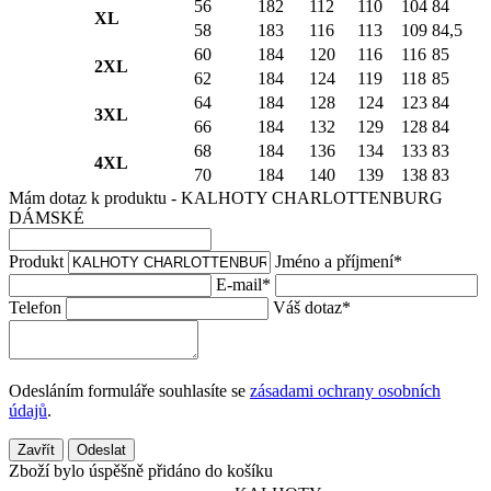
56
182
112
110
104
84
XL
58
183
116
113
109
84,5
60
184
120
116
116
85
2XL
62
184
124
119
118
85
64
184
128
124
123
84
3XL
66
184
132
129
128
84
68
184
136
134
133
83
4XL
70
184
140
139
138
83
Mám dotaz k produktu - KALHOTY CHARLOTTENBURG
DÁMSKÉ
Produkt
Jméno a příjmení
*
E-mail
*
Telefon
Váš dotaz
*
Odesláním formuláře souhlasíte se
zásadami ochrany osobních
údajů
.
Zavřít
Odeslat
Zboží bylo úspěšně přidáno do košíku