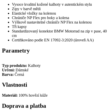
Vysoce kvalitní kožené kalhoty v autentickém stylu
Zipy v barvě mědi
Elastické vložky na kolenou
Chrániče
NP Flex pro boky a kolena
Výškově nastavitelné chrániče NP Flex na kolenou
Tři kapsy
Standardizovaný konektor BMW Motorrad na zip v pase, 40
cm
Certifikováno podle EN 17092-3:2020 (úroveň AA)
Parametry
Typ produktu:
Kalhoty
Určení:
Dámské
Barva:
Černá
Vlastnosti
Materiál:
100% hovězí kůže
Doprava a platba