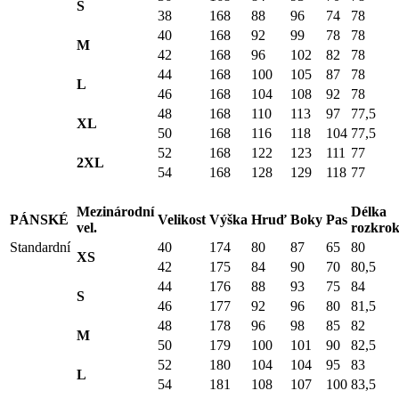
S
38
168
88
96
74
78
40
168
92
99
78
78
M
42
168
96
102
82
78
44
168
100
105
87
78
L
46
168
104
108
92
78
48
168
110
113
97
77,5
XL
50
168
116
118
104
77,5
52
168
122
123
111
77
2XL
54
168
128
129
118
77
Mezinárodní
Délka
PÁNSKÉ
Velikost
Výška
Hruď
Boky
Pas
vel.
rozkro
Standardní
40
174
80
87
65
80
XS
42
175
84
90
70
80,5
44
176
88
93
75
84
S
46
177
92
96
80
81,5
48
178
96
98
85
82
M
50
179
100
101
90
82,5
52
180
104
104
95
83
L
54
181
108
107
100
83,5