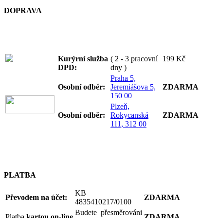
DOPRAVA
Kurýrní služba
( 2 - 3 pracovní
199 Kč
DPD:
dny )
Praha 5,
Osobní odb
ěr:
Jeremiášova 5,
ZDARMA
150 00
Plzeň,
Osobní odb
ěr:
Rokycanská
ZDARMA
111, 312 00
PLATBA
KB
Převodem na účet:
ZDARMA
4835410217/0100
Budete přesměrováni
Platba
kartou on-line
ZDARMA