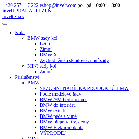
+420 257 117 222
eshop@invelt.com
po - pá: 10:00 - 18:00
invelt
PRAHA | PLZEŇ
invelt s.r.o.
Kola
BMW sady kol
Letní
Zimní
BMW X
Zvýhodněné a skladové zimní sady
MINI sady kol
Zimní
Příslušenství
BMW
SEZÓNNÍ NABÍDKA PRODUKTŮ BMW
Podle modelové řady
BMW ///M Performance
BMW do interiéru
BMW exteriér
BMW péče a vůně
BMW přepravní systémy
BMW Elektromobilita
VÝPRODEJ
MINI