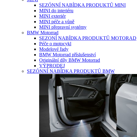
SEZÓNNÍ NABÍDKA PRODUKTŮ MINI
MINI do interiéru
MINI exteriér
MINI péče a vůně
MINI přepravní systémy
BMW Motorrad
SEZONÍ NABÍDKA PRODUKTŮ MOTORAD
Péče o motocykl
Modelové řady
BMW Motorrad příslušenství
Originální díly BMW Motorrad
VÝPRODEJ
SEZÓNNÍ NABÍDKA PRODUKTŮ BMW