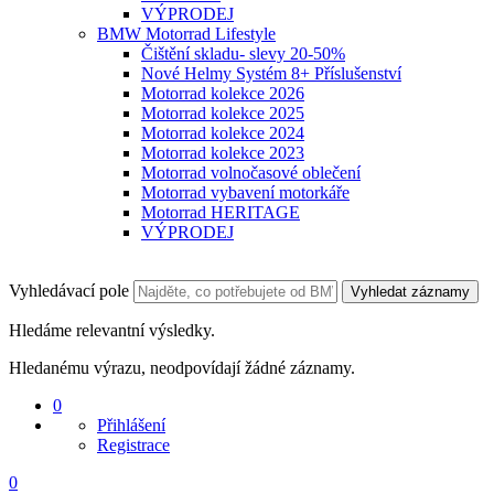
VÝPRODEJ
BMW Motorrad Lifestyle
Čištění skladu- slevy 20-50%
Nové Helmy Systém 8+ Příslušenství
Motorrad kolekce 2026
Motorrad kolekce 2025
Motorrad kolekce 2024
Motorrad kolekce 2023
Motorrad volnočasové oblečení
Motorrad vybavení motorkáře
Motorrad HERITAGE
VÝPRODEJ
Vyhledávací pole
Vyhledat záznamy
Hledáme relevantní výsledky.
Hledanému výrazu, neodpovídají žádné záznamy.
0
Přihlášení
Registrace
0