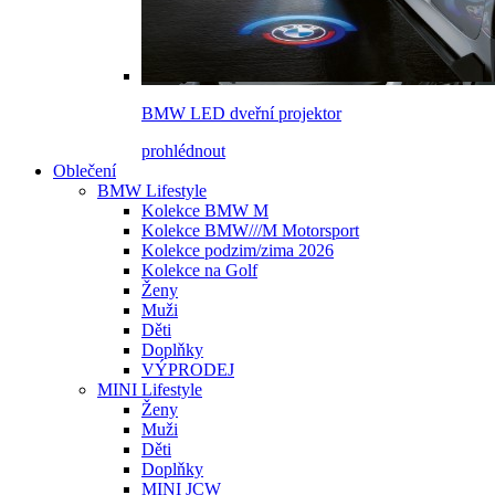
BMW LED dveřní projektor
prohlédnout
Oblečení
BMW Lifestyle
Kolekce BMW M
Kolekce BMW///M Motorsport
Kolekce podzim/zima 2026
Kolekce na Golf
Ženy
Muži
Děti
Doplňky
VÝPRODEJ
MINI Lifestyle
Ženy
Muži
Děti
Doplňky
MINI JCW