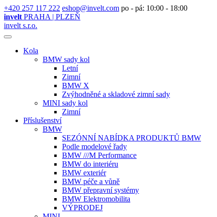
+420 257 117 222
eshop@invelt.com
po - pá: 10:00 - 18:00
invelt
PRAHA | PLZEŇ
invelt s.r.o.
Kola
BMW sady kol
Letní
Zimní
BMW X
Zvýhodněné a skladové zimní sady
MINI sady kol
Zimní
Příslušenství
BMW
SEZÓNNÍ NABÍDKA PRODUKTŮ BMW
Podle modelové řady
BMW ///M Performance
BMW do interiéru
BMW exteriér
BMW péče a vůně
BMW přepravní systémy
BMW Elektromobilita
VÝPRODEJ
MINI