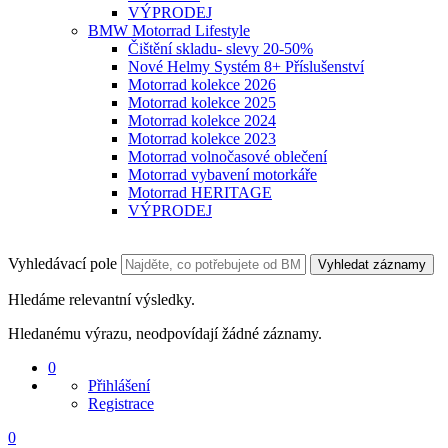
VÝPRODEJ
BMW Motorrad Lifestyle
Čištění skladu- slevy 20-50%
Nové Helmy Systém 8+ Příslušenství
Motorrad kolekce 2026
Motorrad kolekce 2025
Motorrad kolekce 2024
Motorrad kolekce 2023
Motorrad volnočasové oblečení
Motorrad vybavení motorkáře
Motorrad HERITAGE
VÝPRODEJ
Vyhledávací pole
Vyhledat záznamy
Hledáme relevantní výsledky.
Hledanému výrazu, neodpovídají žádné záznamy.
0
Přihlášení
Registrace
0