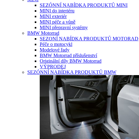
SEZÓNNÍ NABÍDKA PRODUKTŮ MINI
MINI do interiéru
MINI exteriér
MINI péče a vůně
MINI přepravní systémy
BMW Motorrad
SEZONÍ NABÍDKA PRODUKTŮ MOTORAD
Péče o motocykl
Modelové řady
BMW Motorrad příslušenství
Originální díly BMW Motorrad
VÝPRODEJ
SEZÓNNÍ NABÍDKA PRODUKTŮ BMW