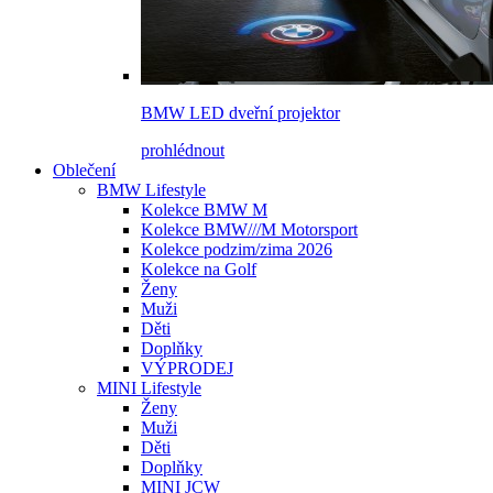
BMW LED dveřní projektor
prohlédnout
Oblečení
BMW Lifestyle
Kolekce BMW M
Kolekce BMW///M Motorsport
Kolekce podzim/zima 2026
Kolekce na Golf
Ženy
Muži
Děti
Doplňky
VÝPRODEJ
MINI Lifestyle
Ženy
Muži
Děti
Doplňky
MINI JCW