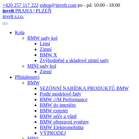
+420 257 117 222
eshop@invelt.com
po - pá: 10:00 - 18:00
invelt
PRAHA | PLZEŇ
invelt s.r.o.
Kola
BMW sady kol
Letní
Zimní
BMW X
Zvýhodněné a skladové zimní sady
MINI sady kol
Zimní
Příslušenství
BMW
SEZÓNNÍ NABÍDKA PRODUKTŮ BMW
Podle modelové řady
BMW ///M Performance
BMW do interiéru
BMW exteriér
BMW péče a vůně
BMW přepravní systémy
BMW Elektromobilita
VÝPRODEJ
MINI