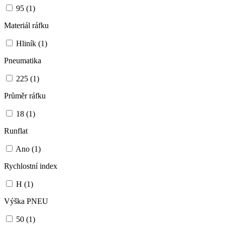
95
(1)
Materiál ráfku
Hliník
(1)
Pneumatika
225
(1)
Průměr ráfku
18
(1)
Runflat
Ano
(1)
Rychlostní index
H
(1)
Výška PNEU
50
(1)