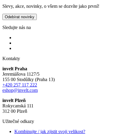
Slevy, akce, novinky, o všem se dozvíte jako první!
Odebírat novinky
Sledujte nás na
Kontakty
invelt Praha
Jeremiášova 1127/5
155 00 Stodůlky (Praha 13)
+420 257 117 222
eshop@invelt.com
invelt Plzeň
Rokycanská 111
312 00 Plzeň
Užitečné odkazy
Kombinujte / jak zjistit svoji velikost?