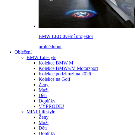
BMW LED dveřní projektor
prohlédnout
Oblečení
BMW Lifestyle
Kolekce BMW M
Kolekce BMW///M Motorsport
Kolekce podzim/zima 2026
Kolekce na Golf
Ženy
Muži
Děti
Doplňky
VÝPRODEJ
MINI Lifestyle
Ženy
Muži
Děti
Doplňky