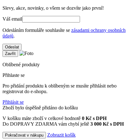
Slevy, akce, novinky, o všem se dozvíte jako první!
Váš email
Odesláním formuláře souhlasíte se
zásadami ochrany osobních
údajů
.
Odeslat
Zavřít
Oblíbené produkty
Přihlaste se
Pro přidání produktu k oblíbeným se musíte přihlásit nebo
registrovat do e-shopu.
Přihlásit se
Zboží bylo úspěšně přidáno do košíku
V košíku máte zboží v celkové hodnotě
0
Kč s DPH
Do DOPRAVY ZDARMA vám chybí ještě
3 000 Kč s DPH
Zobrazit košík
Pokračovat v nákupu