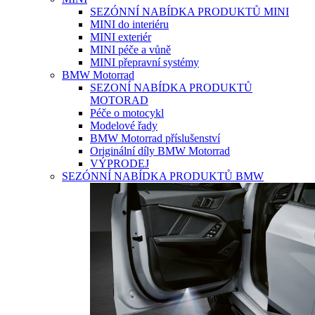
SEZÓNNÍ NABÍDKA PRODUKTŮ MINI
MINI do interiéru
MINI exteriér
MINI péče a vůně
MINI přepravní systémy
BMW Motorrad
SEZONÍ NABÍDKA PRODUKTŮ
MOTORAD
Péče o motocykl
Modelové řady
BMW Motorrad příslušenství
Originální díly BMW Motorrad
VÝPRODEJ
SEZÓNNÍ NABÍDKA PRODUKTŮ BMW