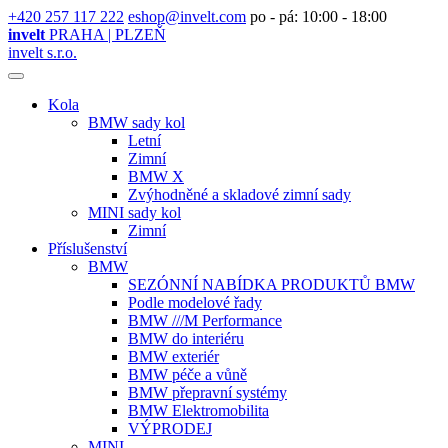
+420 257 117 222
eshop@invelt.com
po - pá: 10:00 - 18:00
invelt
PRAHA | PLZEŇ
invelt s.r.o.
Kola
BMW sady kol
Letní
Zimní
BMW X
Zvýhodněné a skladové zimní sady
MINI sady kol
Zimní
Příslušenství
BMW
SEZÓNNÍ NABÍDKA PRODUKTŮ BMW
Podle modelové řady
BMW ///M Performance
BMW do interiéru
BMW exteriér
BMW péče a vůně
BMW přepravní systémy
BMW Elektromobilita
VÝPRODEJ
MINI