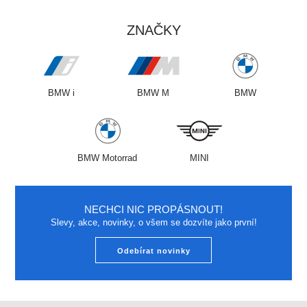
ZNAČKY
BMW i
BMW M
BMW
BMW Motorrad
MINI
NECHCI NIC PROPÁSNOUT!
Slevy, akce, novinky, o všem se dozvíte jako první!
Odebírat novinky