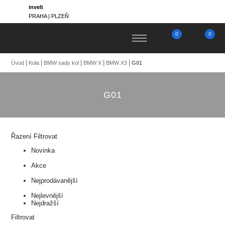
invelt
PRAHA | PLZEŇ
0
0
Úvod
Kola
BMW sady kol
BMW X
BMW X3
G01
G01
Řazení
Filtrovat
Novinka
Akce
Nejprodávanější
Nejlevnější
Nejdražší
Filtrovat