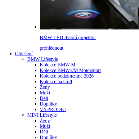
BMW LED dveřní projektor
prohlédnout
Oblečení
BMW Lifestyle
Kolekce BMW M
Kolekce BMW///M Motorsport
Kolekce podzim/zima 2026
Kolekce na Golf
Ženy
Muži
Děti
Doplňky
VÝPRODEJ
MINI Lifestyle
Ženy
Muži
Děti
Doplňky