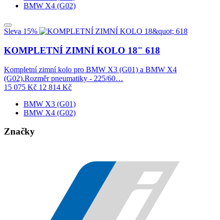
BMW X4 (G02)
Sleva 15%
KOMPLETNÍ ZIMNÍ KOLO 18" 618
Kompletní zimní kolo pro BMW X3 (G01) a BMW X4
(G02).Rozměr pneumatiky - 225/60…
15 075
Kč
12 814
Kč
BMW X3 (G01)
BMW X4 (G02)
Značky