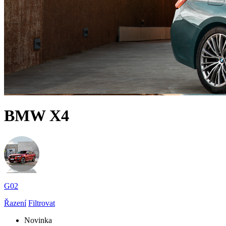
BMW X4
G02
Řazení
Filtrovat
Novinka