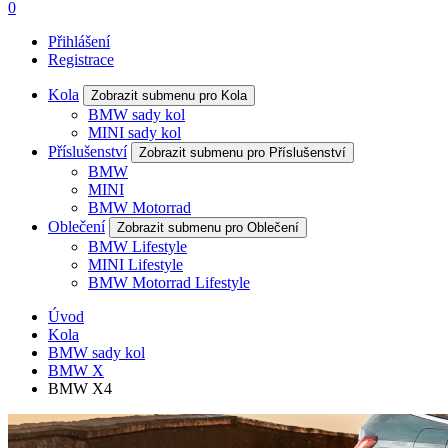
0
Přihlášení
Registrace
Kola
Zobrazit submenu pro Kola
BMW sady kol
MINI sady kol
Příslušenství
Zobrazit submenu pro Příslušenství
BMW
MINI
BMW Motorrad
Oblečení
Zobrazit submenu pro Oblečení
BMW Lifestyle
MINI Lifestyle
BMW Motorrad Lifestyle
Úvod
Kola
BMW sady kol
BMW X
BMW X4