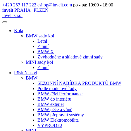
+420 257 117 222
eshop@invelt.com
po - pá: 10:00 - 18:00
invelt
PRAHA | PLZEŇ
invelt s.r.o.
Kola
BMW sady kol
Letní
Zimní
BMW X
Zvýhodněné a skladové zimní sady
MINI sady kol
Zimní
Příslušenství
BMW
SEZÓNNÍ NABÍDKA PRODUKTŮ BMW
Podle modelové řady
BMW ///M Performance
BMW do interiéru
BMW exteriér
BMW péče a vůně
BMW přepravní systémy
BMW Elektromobilita
VÝPRODEJ
MINI