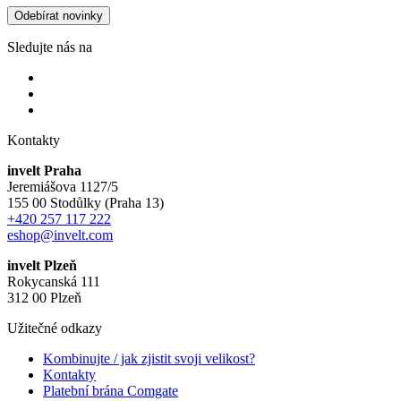
Odebírat novinky
Sledujte nás na
Kontakty
invelt Praha
Jeremiášova 1127/5
155 00 Stodůlky (Praha 13)
+420 257 117 222
eshop@invelt.com
invelt Plzeň
Rokycanská 111
312 00 Plzeň
Užitečné odkazy
Kombinujte / jak zjistit svoji velikost?
Kontakty
Platební brána Comgate