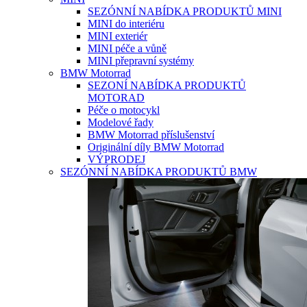
SEZÓNNÍ NABÍDKA PRODUKTŮ MINI
MINI do interiéru
MINI exteriér
MINI péče a vůně
MINI přepravní systémy
BMW Motorrad
SEZONÍ NABÍDKA PRODUKTŮ
MOTORAD
Péče o motocykl
Modelové řady
BMW Motorrad příslušenství
Originální díly BMW Motorrad
VÝPRODEJ
SEZÓNNÍ NABÍDKA PRODUKTŮ BMW