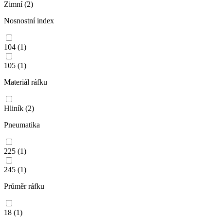
Zimní
(2)
Nosnostní index
104
(1)
105
(1)
Materiál ráfku
Hliník
(2)
Pneumatika
225
(1)
245
(1)
Průměr ráfku
18
(1)