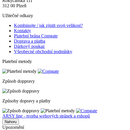
Rokycanská 111
312 00 Plzeň
Užitečné odkazy
Kombinujte / jak zjistit svoji velikost?
Kontakty
Platební brána Comgate
Doprava a platba
Dárkový poukaz
Všeobecné obchodní podmínky
Platební metody
Způsob doppravy
Způsoby dopravy a platby
ARSY line - tvorba webových stránek a eshopů
Nahoru
Upozornění