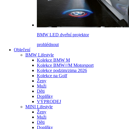
BMW LED dveřní projektor
prohlédnout
Oblečení
BMW Lifestyle
Kolekce BMW M
Kolekce BMW///M Motorsport
Kolekce podzim/zima 2026
Kolekce na Golf
Ženy
Muži
Děti
Doplňky
VÝPRODEJ
MINI Lifestyle
Ženy
Muži
Děti
Doplňky