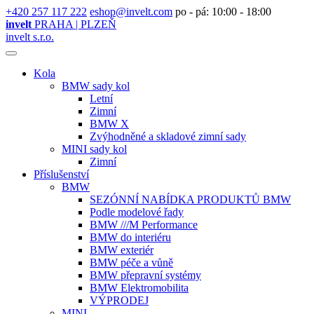
+420 257 117 222
eshop@invelt.com
po - pá: 10:00 - 18:00
invelt
PRAHA | PLZEŇ
invelt s.r.o.
Kola
BMW sady kol
Letní
Zimní
BMW X
Zvýhodněné a skladové zimní sady
MINI sady kol
Zimní
Příslušenství
BMW
SEZÓNNÍ NABÍDKA PRODUKTŮ BMW
Podle modelové řady
BMW ///M Performance
BMW do interiéru
BMW exteriér
BMW péče a vůně
BMW přepravní systémy
BMW Elektromobilita
VÝPRODEJ
MINI