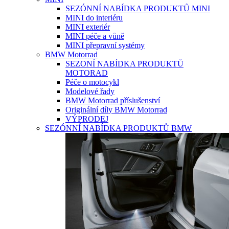
SEZÓNNÍ NABÍDKA PRODUKTŮ MINI
MINI do interiéru
MINI exteriér
MINI péče a vůně
MINI přepravní systémy
BMW Motorrad
SEZONÍ NABÍDKA PRODUKTŮ
MOTORAD
Péče o motocykl
Modelové řady
BMW Motorrad příslušenství
Originální díly BMW Motorrad
VÝPRODEJ
SEZÓNNÍ NABÍDKA PRODUKTŮ BMW