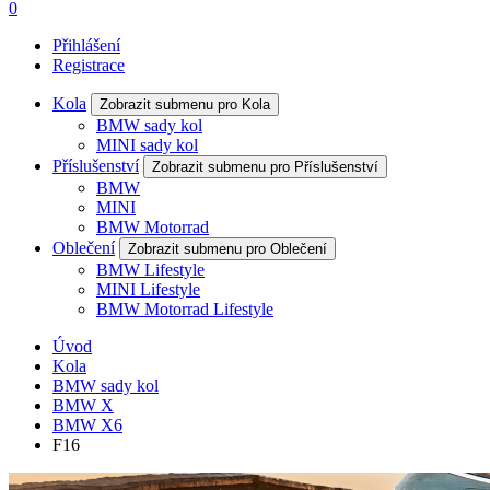
0
Přihlášení
Registrace
Kola
Zobrazit submenu pro Kola
BMW sady kol
MINI sady kol
Příslušenství
Zobrazit submenu pro Příslušenství
BMW
MINI
BMW Motorrad
Oblečení
Zobrazit submenu pro Oblečení
BMW Lifestyle
MINI Lifestyle
BMW Motorrad Lifestyle
Úvod
Kola
BMW sady kol
BMW X
BMW X6
F16