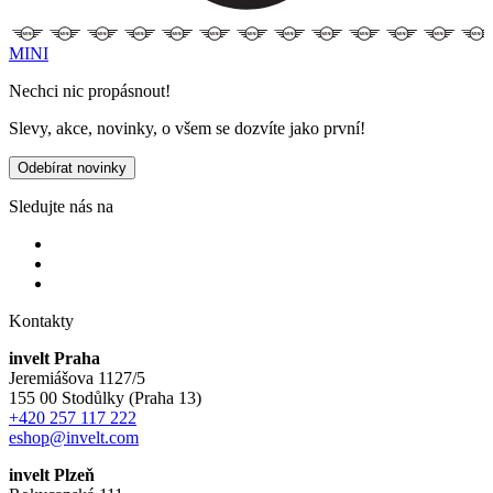
MINI
Nechci nic propásnout!
Slevy, akce, novinky, o všem se dozvíte jako první!
Odebírat novinky
Sledujte nás na
Kontakty
invelt Praha
Jeremiášova 1127/5
155 00 Stodůlky (Praha 13)
+420 257 117 222
eshop@invelt.com
invelt Plzeň