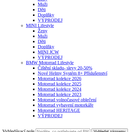
Muži
Děti
Doplňky
VÝPRODEJ
MINI Lifestyle
Ženy
Muži
Děti
Doplňky
MINI JCW
VÝPRODEJ
BMW Motorrad Lifestyle
Čištění skladu- slevy 20-50%
Nové Helmy Systém 8+ Příslušenství
Motorrad kolekce 2026
Motorrad kolekce 2025
Motorrad kolekce 2024
Motorrad kolekce 2023
Motorrad volnočasové oblečení
Motorrad vybavení motorkáře
Motorrad HERITAGE
VÝPRODEJ
Vyhledávací pole
Vyhledat záznamy