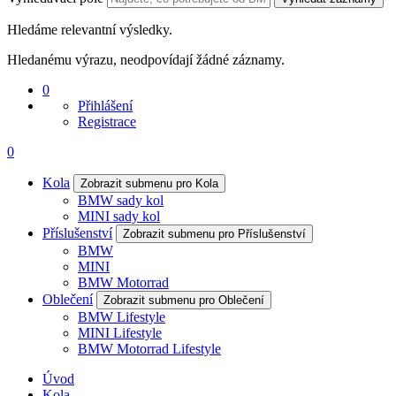
Hledáme relevantní výsledky.
Hledanému výrazu, neodpovídají žádné záznamy.
0
Přihlášení
Registrace
0
Kola
Zobrazit submenu pro Kola
BMW sady kol
MINI sady kol
Příslušenství
Zobrazit submenu pro Příslušenství
BMW
MINI
BMW Motorrad
Oblečení
Zobrazit submenu pro Oblečení
BMW Lifestyle
MINI Lifestyle
BMW Motorrad Lifestyle
Úvod
Kola