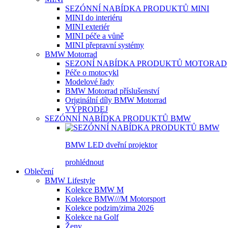
SEZÓNNÍ NABÍDKA PRODUKTŮ MINI
MINI do interiéru
MINI exteriér
MINI péče a vůně
MINI přepravní systémy
BMW Motorrad
SEZONÍ NABÍDKA PRODUKTŮ MOTORAD
Péče o motocykl
Modelové řady
BMW Motorrad příslušenství
Originální díly BMW Motorrad
VÝPRODEJ
SEZÓNNÍ NABÍDKA PRODUKTŮ BMW
BMW LED dveřní projektor
prohlédnout
Oblečení
BMW Lifestyle
Kolekce BMW M
Kolekce BMW///M Motorsport
Kolekce podzim/zima 2026
Kolekce na Golf
Ženy