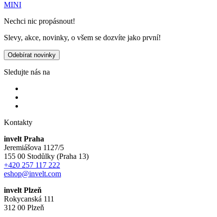
MINI
Nechci nic propásnout!
Slevy, akce, novinky, o všem se dozvíte jako první!
Odebírat novinky
Sledujte nás na
Kontakty
invelt Praha
Jeremiášova 1127/5
155 00 Stodůlky (Praha 13)
+420 257 117 222
eshop@invelt.com
invelt Plzeň
Rokycanská 111
312 00 Plzeň