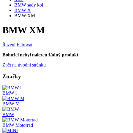
BMW sady kol
BMW X
BMW XM
BMW XM
Řazení
Filtrovat
Bohužel nebyl nalezen žádný produkt.
Zpět na úvodní stránku
Značky
BMW i
BMW M
BMW
BMW Motorrad