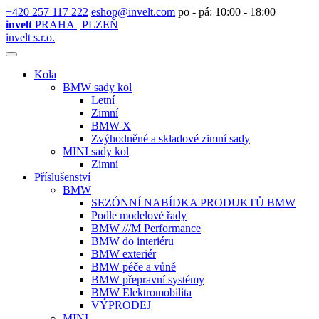
+420 257 117 222
eshop@invelt.com
po - pá: 10:00 - 18:00
invelt
PRAHA | PLZEŇ
invelt s.r.o.
Kola
BMW sady kol
Letní
Zimní
BMW X
Zvýhodněné a skladové zimní sady
MINI sady kol
Zimní
Příslušenství
BMW
SEZÓNNÍ NABÍDKA PRODUKTŮ BMW
Podle modelové řady
BMW ///M Performance
BMW do interiéru
BMW exteriér
BMW péče a vůně
BMW přepravní systémy
BMW Elektromobilita
VÝPRODEJ
MINI