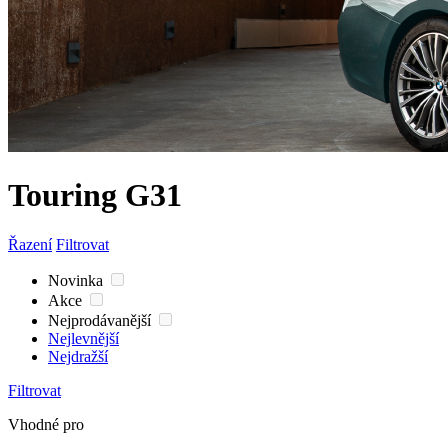
Touring G31
Řazení
Filtrovat
Novinka
Akce
Nejprodávanější
Nejlevnější
Nejdražší
Filtrovat
Vhodné pro