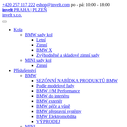
+420 257 117 222
eshop@invelt.com
po - pá: 10:00 - 18:00
invelt
PRAHA | PLZEŇ
invelt s.r.o.
Kola
BMW sady kol
Letní
Zimní
BMW X
Zvýhodněné a skladové zimní sady
MINI sady kol
Zimní
Příslušenství
BMW
SEZÓNNÍ NABÍDKA PRODUKTŮ BMW
Podle modelové řady
BMW ///M Performance
BMW do interiéru
BMW exteriér
BMW péče a vůně
BMW přepravní systémy
BMW Elektromobilita
VÝPRODEJ
MINI