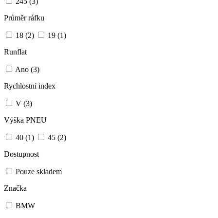
245
(3)
Průměr ráfku
18
(2)
19
(1)
Runflat
Ano
(3)
Rychlostní index
V
(3)
Výška PNEU
40
(1)
45
(2)
Dostupnost
Pouze skladem
Značka
BMW