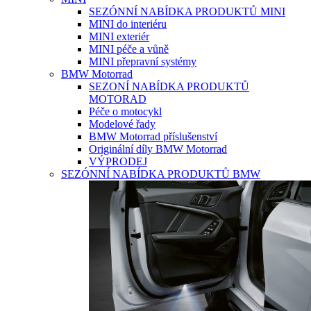
SEZÓNNÍ NABÍDKA PRODUKTŮ MINI
MINI do interiéru
MINI exteriér
MINI péče a vůně
MINI přepravní systémy
BMW Motorrad
SEZONÍ NABÍDKA PRODUKTŮ
MOTORAD
Péče o motocykl
Modelové řady
BMW Motorrad příslušenství
Originální díly BMW Motorrad
VÝPRODEJ
SEZÓNNÍ NABÍDKA PRODUKTŮ BMW