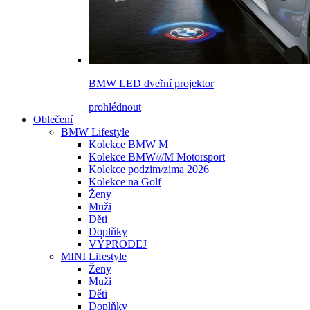
BMW LED dveřní projektor
prohlédnout
Oblečení
BMW Lifestyle
Kolekce BMW M
Kolekce BMW///M Motorsport
Kolekce podzim/zima 2026
Kolekce na Golf
Ženy
Muži
Děti
Doplňky
VÝPRODEJ
MINI Lifestyle
Ženy
Muži
Děti
Doplňky