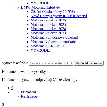
VÝPRODEJ
BMW Motorrad Lifestyle
Čištění skladu- slevy 20-50%
Nové Helmy Systém 8+ Příslušenství
Motorrad kolekce 2026
Motorrad kolekce 2025
Motorrad kolekce 2024
Motorrad kolekce 2023
Motorrad volnočasové oblečení
Motorrad vybavení motorkáře
Motorrad HERITAGE
VÝPRODEJ
Vyhledávací pole
Vyhledat záznamy
Hledáme relevantní výsledky.
Hledanému výrazu, neodpovídají žádné záznamy.
0
Přihlášení
Registrace
0