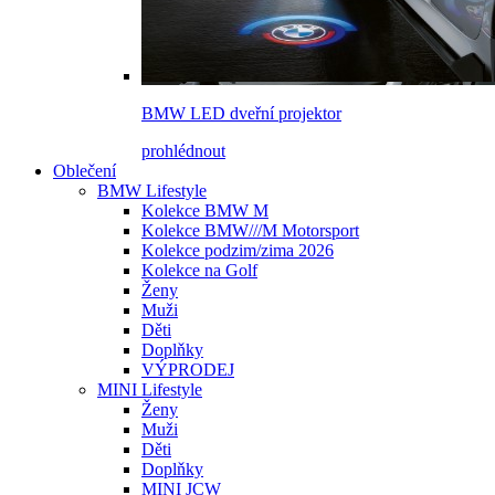
BMW LED dveřní projektor
prohlédnout
Oblečení
BMW Lifestyle
Kolekce BMW M
Kolekce BMW///M Motorsport
Kolekce podzim/zima 2026
Kolekce na Golf
Ženy
Muži
Děti
Doplňky
VÝPRODEJ
MINI Lifestyle
Ženy
Muži
Děti
Doplňky
MINI JCW