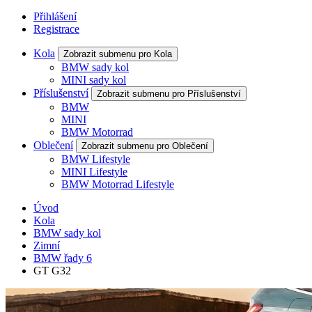
Přihlášení
Registrace
Kola
Zobrazit submenu pro Kola
BMW sady kol
MINI sady kol
Příslušenství
Zobrazit submenu pro Příslušenství
BMW
MINI
BMW Motorrad
Oblečení
Zobrazit submenu pro Oblečení
BMW Lifestyle
MINI Lifestyle
BMW Motorrad Lifestyle
Úvod
Kola
BMW sady kol
Zimní
BMW řady 6
GT G32