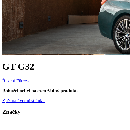
GT G32
Řazení
Filtrovat
Bohužel nebyl nalezen žádný produkt.
Zpět na úvodní stránku
Značky