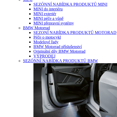
SEZÓNNÍ NABÍDKA PRODUKTŮ MINI
MINI do interiéru
MINI exteriér
MINI péče a vůně
MINI přepravní systémy
BMW Motorrad
SEZONÍ NABÍDKA PRODUKTŮ MOTORAD
Péče o motocykl
Modelové řady
BMW Motorrad příslušenství
Originální díly BMW Motorrad
VÝPRODEJ
SEZÓNNÍ NABÍDKA PRODUKTŮ BMW