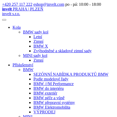
+420 257 117 222
eshop@invelt.com
po - pá: 10:00 - 18:00
invelt
PRAHA | PLZEŇ
invelt s.r.o.
Kola
BMW sady kol
Letní
Zimní
BMW X
Zvýhodněné a skladové zimní sady
MINI sady kol
Zimní
Příslušenství
BMW
SEZÓNNÍ NABÍDKA PRODUKTŮ BMW
Podle modelové řady
BMW ///M Performance
BMW do interiéru
BMW exteriér
BMW péče a vůně
BMW přepravní systémy
BMW Elektromobilita
VÝPRODEJ
MINI