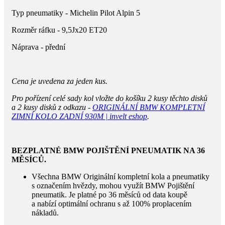
Typ pneumatiky - Michelin Pilot Alpin 5
Rozměr ráfku - 9,5Jx20 ET20
Náprava - přední
Cena je uvedena za jeden kus.
Pro pořízení celé sady kol vložte do košíku 2 kusy těchto disků
a 2 kusy disků z odkazu -
ORIGINÁLNÍ BMW KOMPLETNÍ
ZIMNÍ KOLO ZADNÍ 930M | invelt eshop
.
BEZPLATNÉ BMW POJIŠTĚNÍ PNEUMATIK NA 36
MĚSÍCŮ.
Všechna BMW Originální kompletní kola a pneumatiky
s označením hvězdy, mohou využít BMW Pojištění
pneumatik. Je platné po 36 měsíců od data koupě
a nabízí optimální ochranu s až 100% proplacením
nákladů.