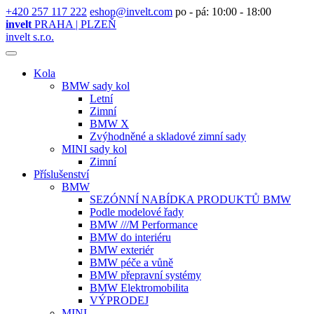
+420 257 117 222
eshop@invelt.com
po - pá: 10:00 - 18:00
invelt
PRAHA | PLZEŇ
invelt s.r.o.
Kola
BMW sady kol
Letní
Zimní
BMW X
Zvýhodněné a skladové zimní sady
MINI sady kol
Zimní
Příslušenství
BMW
SEZÓNNÍ NABÍDKA PRODUKTŮ BMW
Podle modelové řady
BMW ///M Performance
BMW do interiéru
BMW exteriér
BMW péče a vůně
BMW přepravní systémy
BMW Elektromobilita
VÝPRODEJ
MINI