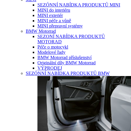
SEZÓNNÍ NABÍDKA PRODUKTŮ MINI
MINI do interiéru
MINI exteriér
MINI péče a vůně
MINI přepravní systémy
BMW Motorrad
SEZONÍ NABÍDKA PRODUKTŮ
MOTORAD
Péče o motocykl
Modelové řady
BMW Motorrad příslušenství
Originální díly BMW Motorrad
VÝPRODEJ
SEZÓNNÍ NABÍDKA PRODUKTŮ BMW