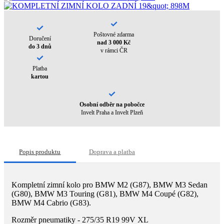
Poštovné zdarma
Doručení
nad 3 000 Kč
do 3 dnů
v rámci ČR
Platba
kartou
Osobní odběr na pobočce
Invelt Praha a Invelt Plzeň
Popis produktu
Doprava a platba
Kompletní zimní kolo pro BMW M2 (G87), BMW M3 Sedan
(G80), BMW M3 Touring (G81), BMW M4 Coupé (G82),
BMW M4 Cabrio (G83).
Rozměr pneumatiky - 275/35 R19 99V XL