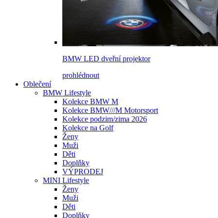
BMW LED dveřní projektor
prohlédnout
Oblečení
BMW Lifestyle
Kolekce BMW M
Kolekce BMW///M Motorsport
Kolekce podzim/zima 2026
Kolekce na Golf
Ženy
Muži
Děti
Doplňky
VÝPRODEJ
MINI Lifestyle
Ženy
Muži
Děti
Doplňky