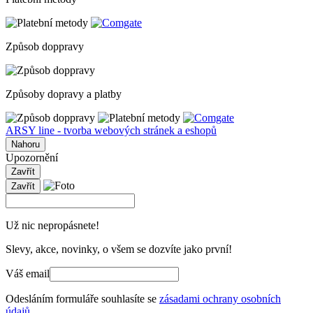
Způsob doppravy
Způsoby dopravy a platby
ARSY line - tvorba webových stránek a eshopů
Nahoru
Upozornění
Zavřít
Zavřít
Už nic nepropásnete!
Slevy, akce, novinky, o všem se dozvíte jako první!
Váš email
Odesláním formuláře souhlasíte se
zásadami ochrany osobních
údajů
.