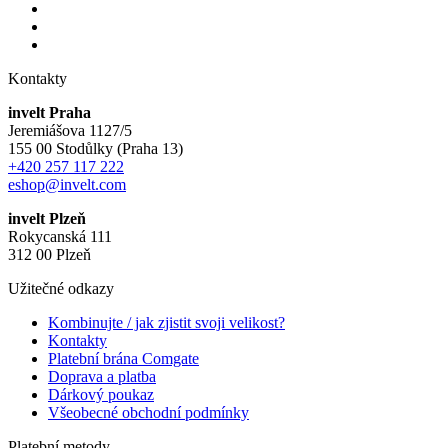
Kontakty
invelt Praha
Jeremiášova 1127/5
155 00 Stodůlky (Praha 13)
+420 257 117 222
eshop@invelt.com
invelt Plzeň
Rokycanská 111
312 00 Plzeň
Užitečné odkazy
Kombinujte / jak zjistit svoji velikost?
Kontakty
Platební brána Comgate
Doprava a platba
Dárkový poukaz
Všeobecné obchodní podmínky
Platební metody