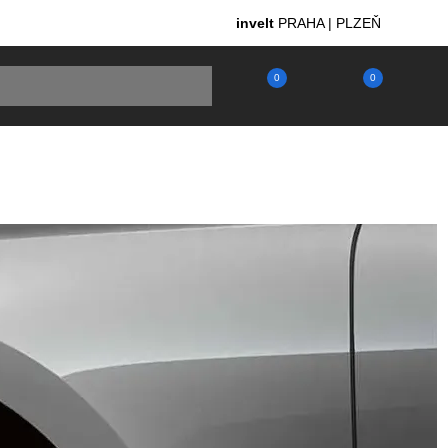
invelt
PRAHA | PLZEŇ
0
0