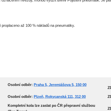
 označením hvězdy, mohou využít BMW Pojištění pneumatik. Je plat
 proplaceno až 100 % nákladů na pneumatiky.
Osobní odb
ěr:
Praha 5, Jeremiášova 5, 150 00
Z
Osobní odb
ěr:
Plzeň, Rokycanská 111, 312 00
Z
Kompletní kola lze zaslat po ČR přepravní službou
Z