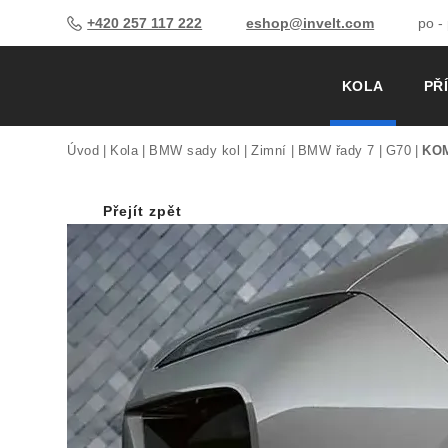
+420 257 117 222
eshop@invelt.com
po -
KOLA
PŘ
Úvod
Kola
BMW sady kol
Zimní
BMW řady 7
G70
KOM
Přejít zpět