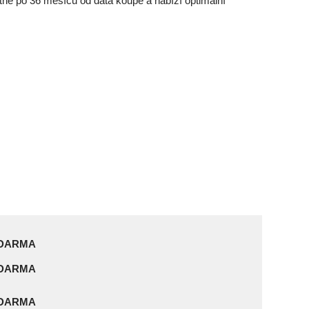
né po 36 měsíců od data koupě a nabízí optimální
DARMA
DARMA
DARMA