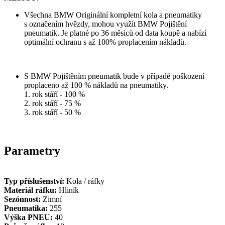
Všechna BMW Originální kompletní kola a pneumatiky
s označením hvězdy, mohou využít BMW Pojištění
pneumatik. Je platné po 36 měsíců od data koupě a nabízí
optimální ochranu s až 100% proplacením nákladů.
S BMW Pojištěním pneumatik bude v případě poškození
proplaceno až 100 % nákladů na pneumatiky.
1. rok stáří - 100 %
2. rok stáří - 75 %
3. rok stáří - 50 %
Parametry
Typ příslušenství:
Kola / ráfky
Materiál ráfku:
Hliník
Sezónnost:
Zimní
Pneumatika:
255
Výška PNEU:
40