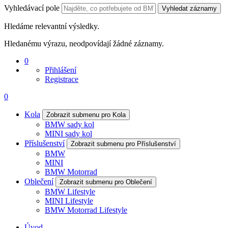
Vyhledávací pole
Vyhledat záznamy
Hledáme relevantní výsledky.
Hledanému výrazu, neodpovídají žádné záznamy.
0
Přihlášení
Registrace
0
Kola
Zobrazit submenu pro Kola
BMW sady kol
MINI sady kol
Příslušenství
Zobrazit submenu pro Příslušenství
BMW
MINI
BMW Motorrad
Oblečení
Zobrazit submenu pro Oblečení
BMW Lifestyle
MINI Lifestyle
BMW Motorrad Lifestyle
Úvod