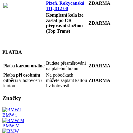
Plzeň, Rokycanská
ZDARMA
111, 312 00
Kompletní kola lze
zaslat po ČR
ZDARMA
přepravní službou
(Top Trans)
PLATBA
Budete přesměrováni
Platba
kartou on-line
ZDARMA
na platební bránu.
Platba
při osobním
Na pobočkách
odběru
v hotovosti /
můžete zaplatit kartou
ZDARMA
kartou
i v hotovosti.
Značky
BMW i
BMW M