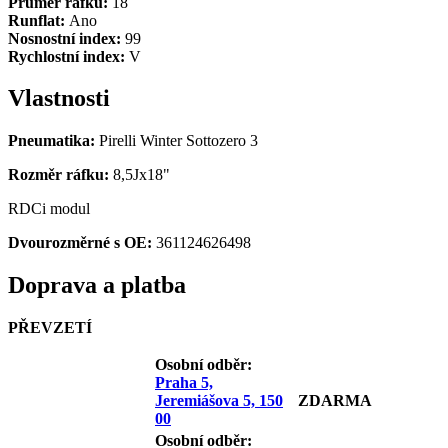
Průměr ráfku:
18
Runflat:
Ano
Nosnostní index:
99
Rychlostní index:
V
Vlastnosti
Pneumatika:
Pirelli Winter Sottozero 3
Rozměr ráfku:
8,5Jx18"
RDCi modul
Dvourozměrné s OE:
361124626498
Doprava a platba
PŘEVZETÍ
Osobní odb
ěr:
Praha 5,
Jeremiášova 5, 150
ZDARMA
00
Osobní odb
ěr: