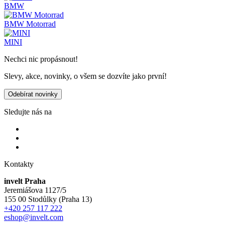
BMW
BMW Motorrad
MINI
Nechci nic propásnout!
Slevy, akce, novinky, o všem se dozvíte jako první!
Odebírat novinky
Sledujte nás na
Kontakty
invelt Praha
Jeremiášova 1127/5
155 00 Stodůlky (Praha 13)
+420 257 117 222
eshop@invelt.com