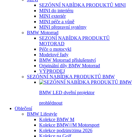
SEZÓNNÍ NABÍDKA PRODUKTŮ MINI
MINI do interiéru
MINI exteriér
MINI péče a vůně
MINI přepravní systémy
BMW Motorrad
SEZONÍ NABÍDKA PRODUKTŮ
MOTORAD
Péče o motocykl
Modelové řady
BMW Motorrad příslušenství
Originální díly BMW Motorrad
VÝPRODEJ
SEZÓNNÍ NABÍDKA PRODUKTŮ BMW
BMW LED dveřní projektor
prohlédnout
Oblečení
BMW Lifestyle
Kolekce BMW M
Kolekce BMW///M Motorsport
Kolekce podzim/zima 2026
Kolekce na Golf