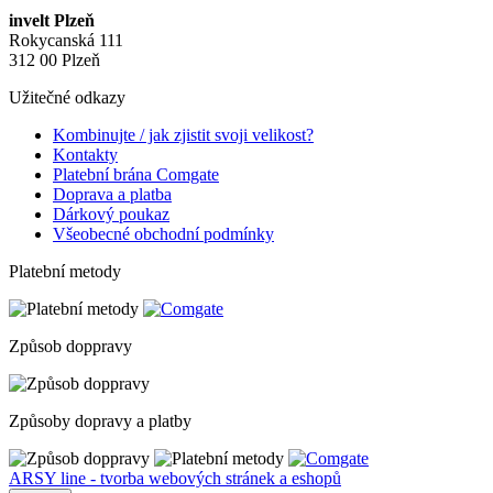
invelt Plzeň
Rokycanská 111
312 00 Plzeň
Užitečné odkazy
Kombinujte / jak zjistit svoji velikost?
Kontakty
Platební brána Comgate
Doprava a platba
Dárkový poukaz
Všeobecné obchodní podmínky
Platební metody
Způsob doppravy
Způsoby dopravy a platby
ARSY line - tvorba webových stránek a eshopů