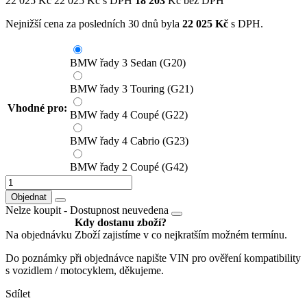
22 025
Kč
22 025
Kč
s DPH
18 203
Kč bez DPH
Nejnižší cena za posledních 30 dnů byla
22 025
Kč
s DPH.
BMW řady 3 Sedan (G20)
BMW řady 3 Touring (G21)
Vhodné pro:
BMW řady 4 Coupé (G22)
BMW řady 4 Cabrio (G23)
BMW řady 2 Coupé (G42)
Objednat
Nelze koupit -
Dostupnost neuvedena
Kdy dostanu zboží?
Na objednávku
Zboží zajistíme v co nejkratším možném termínu.
Do poznámky při objednávce napište VIN pro ověření kompatibility
s vozidlem / motocyklem, děkujeme.
Sdílet