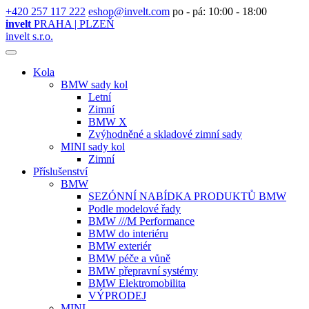
+420 257 117 222
eshop@invelt.com
po - pá: 10:00 - 18:00
invelt
PRAHA | PLZEŇ
invelt s.r.o.
Kola
BMW sady kol
Letní
Zimní
BMW X
Zvýhodněné a skladové zimní sady
MINI sady kol
Zimní
Příslušenství
BMW
SEZÓNNÍ NABÍDKA PRODUKTŮ BMW
Podle modelové řady
BMW ///M Performance
BMW do interiéru
BMW exteriér
BMW péče a vůně
BMW přepravní systémy
BMW Elektromobilita
VÝPRODEJ
MINI