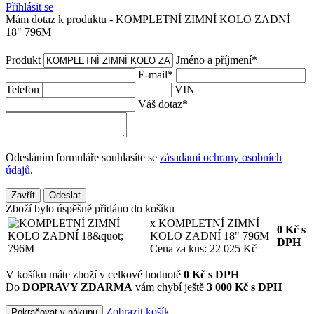
Přihlásit se
Mám dotaz k produktu - KOMPLETNÍ ZIMNÍ KOLO ZADNÍ
18" 796M
Produkt
Jméno a příjmení
*
E-mail
*
Telefon
VIN
Váš dotaz
*
Odesláním formuláře souhlasíte se
zásadami ochrany osobních
údajů
.
Zavřít
Odeslat
Zboží bylo úspěšně přidáno do košíku
x KOMPLETNÍ ZIMNÍ
0
Kč
s
KOLO ZADNÍ 18" 796M
DPH
Cena za kus: 22 025 Kč
V košíku máte zboží v celkové hodnotě
0
Kč s DPH
Do
DOPRAVY ZDARMA
vám chybí ještě
3 000 Kč s DPH
Zobrazit košík
Pokračovat v nákupu