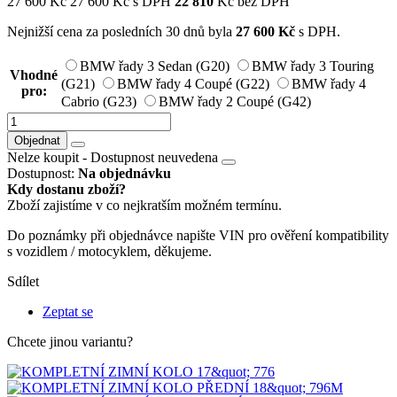
27 600
Kč
27 600
Kč
s DPH
22 810
Kč bez DPH
Nejnižší cena za posledních 30 dnů byla
27 600
Kč
s DPH.
BMW řady 3 Sedan (G20)
BMW řady 3 Touring
Vhodné
(G21)
BMW řady 4 Coupé (G22)
BMW řady 4
pro:
Cabrio (G23)
BMW řady 2 Coupé (G42)
Objednat
Nelze koupit -
Dostupnost neuvedena
Dostupnost:
Na objednávku
Kdy dostanu zboží?
Zboží zajistíme v co nejkratším možném termínu.
Do poznámky při objednávce napište VIN pro ověření kompatibility
s vozidlem / motocyklem, děkujeme.
Sdílet
Zeptat se
Chcete jinou variantu?