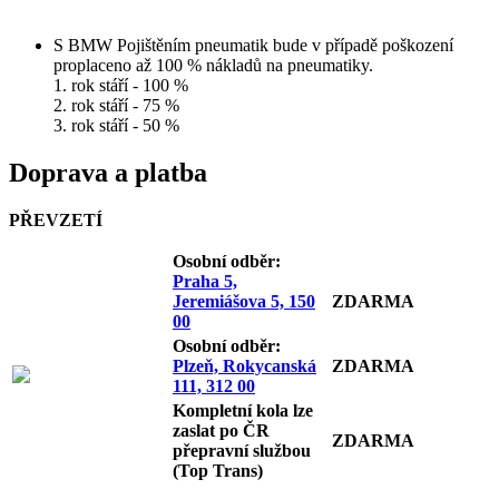
S BMW Pojištěním pneumatik bude v případě poškození
proplaceno až 100 % nákladů na pneumatiky.
1. rok stáří - 100 %
2. rok stáří - 75 %
3. rok stáří - 50 %
Doprava a platba
PŘEVZETÍ
Osobní odb
ěr:
Praha 5,
Jeremiášova 5, 150
ZDARMA
00
Osobní odb
ěr:
Plzeň, Rokycanská
ZDARMA
111, 312 00
Kompletní kola lze
zaslat po ČR
ZDARMA
přepravní službou
(Top Trans)