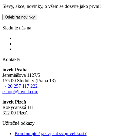
Slevy, akce, novinky, o všem se dozvíte jako první!
Odebírat novinky
Sledujte nás na
Kontakty
invelt Praha
Jeremiášova 1127/5
155 00 Stodůlky (Praha 13)
+420 257 117 222
eshop@invelt.com
invelt Plzeň
Rokycanská 111
312 00 Plzeň
Užitečné odkazy
Kombinujte / jak zjistit svoji velikost?