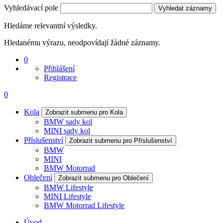
Vyhledávací pole
Vyhledat záznamy
Hledáme relevantní výsledky.
Hledanému výrazu, neodpovídají žádné záznamy.
0
Přihlášení
Registrace
0
Kola
Zobrazit submenu pro Kola
BMW sady kol
MINI sady kol
Příslušenství
Zobrazit submenu pro Příslušenství
BMW
MINI
BMW Motorrad
Oblečení
Zobrazit submenu pro Oblečení
BMW Lifestyle
MINI Lifestyle
BMW Motorrad Lifestyle
Úvod