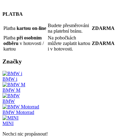
PLATBA
Budete přesměrováni
Platba
kartou on-line
ZDARMA
na platební bránu.
Platba
při osobním
Na pobočkách
odběru
v hotovosti /
můžete zaplatit kartou
ZDARMA
kartou
i v hotovosti.
Značky
BMW i
BMW M
BMW
BMW Motorrad
MINI
Nechci nic propásnout!