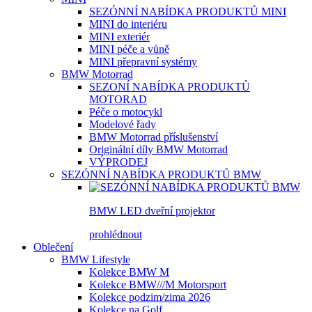
SEZÓNNÍ NABÍDKA PRODUKTŮ MINI
MINI do interiéru
MINI exteriér
MINI péče a vůně
MINI přepravní systémy
BMW Motorrad
SEZONÍ NABÍDKA PRODUKTŮ
MOTORAD
Péče o motocykl
Modelové řady
BMW Motorrad příslušenství
Originální díly BMW Motorrad
VÝPRODEJ
SEZÓNNÍ NABÍDKA PRODUKTŮ BMW
BMW LED dveřní projektor
prohlédnout
Oblečení
BMW Lifestyle
Kolekce BMW M
Kolekce BMW///M Motorsport
Kolekce podzim/zima 2026
Kolekce na Golf