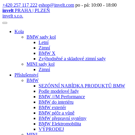
+420 257 117 222
eshop@invelt.com
po - pá: 10:00 - 18:00
invelt
PRAHA | PLZEŇ
invelt s.r.o.
Kola
BMW sady kol
Letní
Zimní
BMW X
Zvýhodněné a skladové zimní sady
MINI sady kol
Zimní
Příslušenství
BMW
SEZÓNNÍ NABÍDKA PRODUKTŮ BMW
Podle modelové řady
BMW ///M Performance
BMW do interiéru
BMW exteriér
BMW péče a vůně
BMW přepravní systémy
BMW Elektromobilita
VÝPRODEJ
MINI