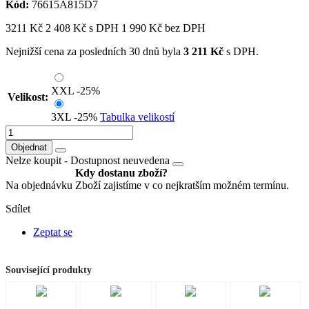
Kód:
76615A815D7
3211
Kč
2 408
Kč
s DPH
1 990
Kč bez DPH
Nejnižší cena za posledních 30 dnů byla
3 211
Kč
s DPH.
XXL
-25%
Velikost:
3XL
-25%
Tabulka velikostí
Objednat
Nelze koupit -
Dostupnost neuvedena
Kdy dostanu zboží?
Na objednávku
Zboží zajistíme v co nejkratším možném termínu.
Sdílet
Zeptat se
Související produkty