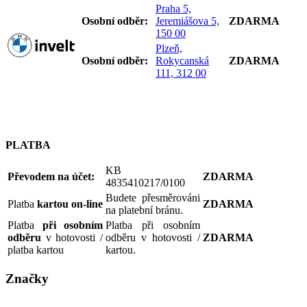
Praha 5,
Osobní odb
ěr:
Jeremiášova 5,
ZDARMA
150 00
Plzeň,
Osobní odb
ěr:
Rokycanská
ZDARMA
111, 312 00
PLATBA
KB
Převodem na účet:
ZDARMA
4835410217/0100
Budete přesměrováni
Platba
kartou on-line
ZDARMA
na platební bránu.
Platba
při osobním
Platba při osobním
odběru
v hotovosti /
odběru v hotovosti /
ZDARMA
platba kartou
kartou.
Značky