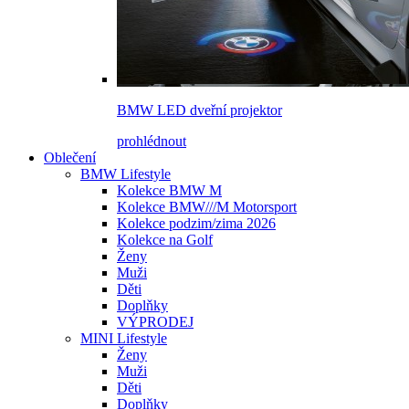
BMW LED dveřní projektor
prohlédnout
Oblečení
BMW Lifestyle
Kolekce BMW M
Kolekce BMW///M Motorsport
Kolekce podzim/zima 2026
Kolekce na Golf
Ženy
Muži
Děti
Doplňky
VÝPRODEJ
MINI Lifestyle
Ženy
Muži
Děti
Doplňky