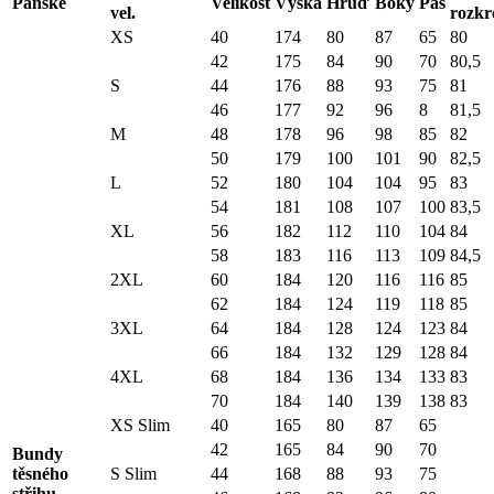
Pánské
Velikost
Výška
Hruď
Boky
Pas
vel.
rozkr
XS
40
174
80
87
65
80
42
175
84
90
70
80,5
S
44
176
88
93
75
81
46
177
92
96
8
81,5
M
48
178
96
98
85
82
50
179
100
101
90
82,5
L
52
180
104
104
95
83
54
181
108
107
100
83,5
XL
56
182
112
110
104
84
58
183
116
113
109
84,5
2XL
60
184
120
116
116
85
62
184
124
119
118
85
3XL
64
184
128
124
123
84
66
184
132
129
128
84
4XL
68
184
136
134
133
83
70
184
140
139
138
83
XS Slim
40
165
80
87
65
42
165
84
90
70
Bundy
těsného
S Slim
44
168
88
93
75
střihu