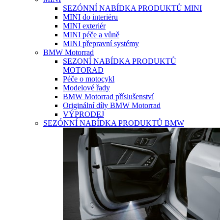
SEZÓNNÍ NABÍDKA PRODUKTŮ MINI
MINI do interiéru
MINI exteriér
MINI péče a vůně
MINI přepravní systémy
BMW Motorrad
SEZONÍ NABÍDKA PRODUKTŮ
MOTORAD
Péče o motocykl
Modelové řady
BMW Motorrad příslušenství
Originální díly BMW Motorrad
VÝPRODEJ
SEZÓNNÍ NABÍDKA PRODUKTŮ BMW