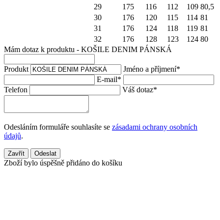
29
175
116
112
109
80,5
30
176
120
115
114
81
31
176
124
118
119
81
32
176
128
123
124
80
Mám dotaz k produktu - KOŠILE DENIM PÁNSKÁ
Produkt
Jméno a příjmení
*
E-mail
*
Telefon
Váš dotaz
*
Odesláním formuláře souhlasíte se
zásadami ochrany osobních
údajů
.
Zavřít
Odeslat
Zboží bylo úspěšně přidáno do košíku