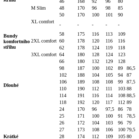
46
168
92
96
80
M Slim
48
170
96
98
85
50
170
100
101
90
XL comfort
-
-
-
-
-
58
175
116
113
109
Bundy
2XL comfort
60
178
120
116
116
komfortního
střihu
62
178
124
119
118
3XL comfort
64
180
128
124
123
66
180
132
129
128
98
187
100
102
89
86,5
102
188
104
105
94
87
106
189
108
108
99
87,5
Dlouhé
110
190
112
111
103
88
114
191
116
114
108
88,5
118
192
120
117
112
89
24
170
96
97,5
86
78
25
171
100
100
91
78,5
26
172
104
103
96
79
27
173
108
106
100
79,5
Krátké
28
174
112
109
105
80