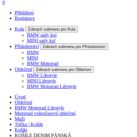
0
Přihlášení
Registrace
Kola
Zobrazit submenu pro Kola
BMW sady kol
MINI sady kol
Příslušenství
Zobrazit submenu pro Příslušenství
BMW
MINI
BMW Motorrad
Oblečení
Zobrazit submenu pro Oblečení
BMW Lifestyle
MINI Lifestyle
BMW Motorrad Lifestyle
Úvod
Oblečení
BMW Motorrad Lifestyle
Motorrad volnočasové oblečení
Muži
Trička / Košile
Košile
KOŠILE DENIM PÁNSKÁ