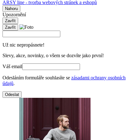
ARSY line - tvorba webových stránek a eshopů
Nahoru
Upozornění
Zavřít
Zavřít
Už nic nepropásnete!
Slevy, akce, novinky, o všem se dozvíte jako první!
Váš email
Odesláním formuláře souhlasíte se
zásadami ochrany osobních
údajů
.
Odeslat