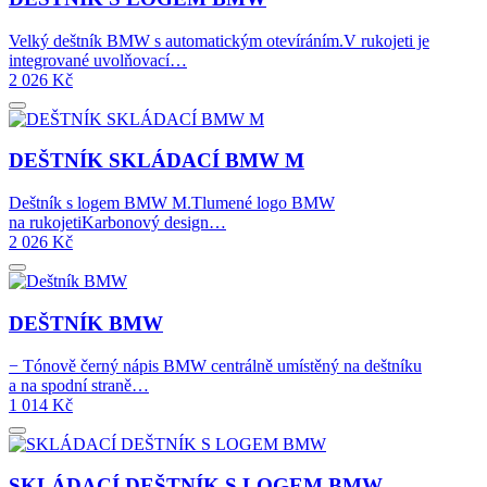
Velký deštník BMW s automatickým otevíráním.V rukojeti je
integrované uvolňovací…
2 026
Kč
DEŠTNÍK SKLÁDACÍ BMW M
Deštník s logem BMW M.Tlumené logo BMW
na rukojetiKarbonový design…
2 026
Kč
DEŠTNÍK BMW
− Tónově černý nápis BMW centrálně umístěný na deštníku
a na spodní straně…
1 014
Kč
SKLÁDACÍ DEŠTNÍK S LOGEM BMW