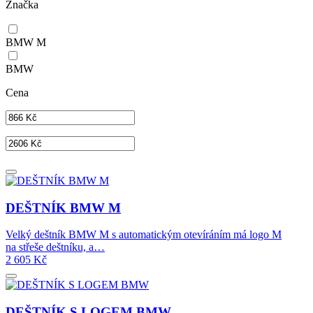
Značka
BMW M
BMW
Cena
DEŠTNÍK BMW M
Velký deštník BMW M s automatickým otevíráním má logo M
na střeše deštníku, a…
2 605
Kč
DEŠTNÍK S LOGEM BMW