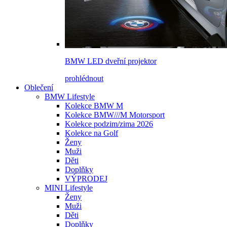
BMW LED dveřní projektor
prohlédnout
Oblečení
BMW Lifestyle
Kolekce BMW M
Kolekce BMW///M Motorsport
Kolekce podzim/zima 2026
Kolekce na Golf
Ženy
Muži
Děti
Doplňky
VÝPRODEJ
MINI Lifestyle
Ženy
Muži
Děti
Doplňky