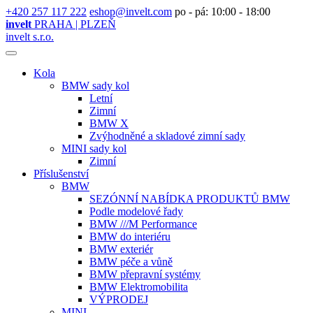
+420 257 117 222
eshop@invelt.com
po - pá: 10:00 - 18:00
invelt
PRAHA | PLZEŇ
invelt s.r.o.
Kola
BMW sady kol
Letní
Zimní
BMW X
Zvýhodněné a skladové zimní sady
MINI sady kol
Zimní
Příslušenství
BMW
SEZÓNNÍ NABÍDKA PRODUKTŮ BMW
Podle modelové řady
BMW ///M Performance
BMW do interiéru
BMW exteriér
BMW péče a vůně
BMW přepravní systémy
BMW Elektromobilita
VÝPRODEJ
MINI