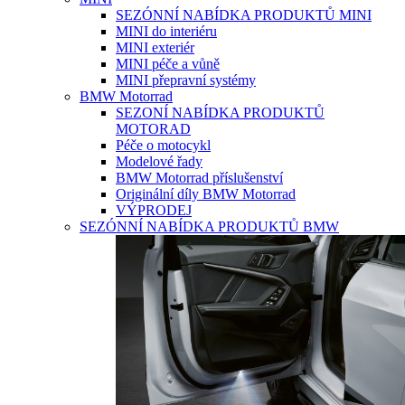
SEZÓNNÍ NABÍDKA PRODUKTŮ MINI
MINI do interiéru
MINI exteriér
MINI péče a vůně
MINI přepravní systémy
BMW Motorrad
SEZONÍ NABÍDKA PRODUKTŮ
MOTORAD
Péče o motocykl
Modelové řady
BMW Motorrad příslušenství
Originální díly BMW Motorrad
VÝPRODEJ
SEZÓNNÍ NABÍDKA PRODUKTŮ BMW