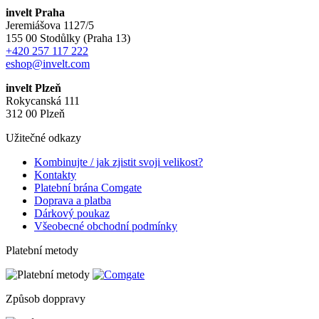
invelt Praha
Jeremiášova 1127/5
155 00 Stodůlky (Praha 13)
+420 257 117 222
eshop@invelt.com
invelt Plzeň
Rokycanská 111
312 00 Plzeň
Užitečné odkazy
Kombinujte / jak zjistit svoji velikost?
Kontakty
Platební brána Comgate
Doprava a platba
Dárkový poukaz
Všeobecné obchodní podmínky
Platební metody
Způsob doppravy