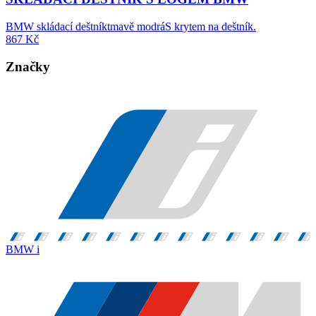
BMW skládací deštníktmavě modráS krytem na deštník.
867
Kč
Značky
BMW i