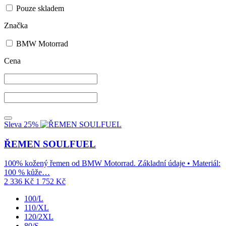
Pouze skladem
Značka
BMW Motorrad
Cena
Sleva 25%
ŘEMEN SOULFUEL
100% kožený řemen od BMW Motorrad. Základní údaje • Materiál:
100 % kůže…
2 336
Kč
1 752
Kč
100/L
110/XL
120/2XL
80/S