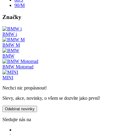
90/M
Značky
BMW i
BMW M
BMW
BMW Motorrad
MINI
Nechci nic propásnout!
Slevy, akce, novinky, o všem se dozvíte jako první!
Odebírat novinky
Sledujte nás na