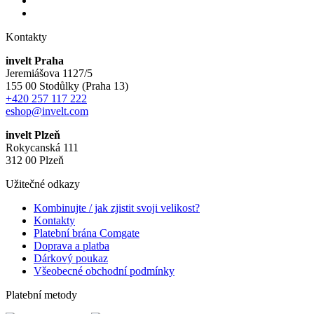
Kontakty
invelt Praha
Jeremiášova 1127/5
155 00 Stodůlky (Praha 13)
+420 257 117 222
eshop@invelt.com
invelt Plzeň
Rokycanská 111
312 00 Plzeň
Užitečné odkazy
Kombinujte / jak zjistit svoji velikost?
Kontakty
Platební brána Comgate
Doprava a platba
Dárkový poukaz
Všeobecné obchodní podmínky
Platební metody