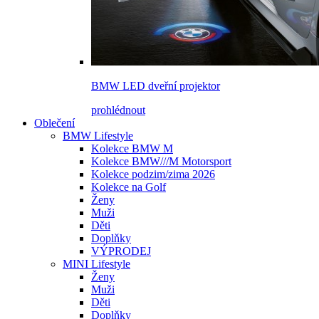
BMW LED dveřní projektor
prohlédnout
Oblečení
BMW Lifestyle
Kolekce BMW M
Kolekce BMW///M Motorsport
Kolekce podzim/zima 2026
Kolekce na Golf
Ženy
Muži
Děti
Doplňky
VÝPRODEJ
MINI Lifestyle
Ženy
Muži
Děti
Doplňky