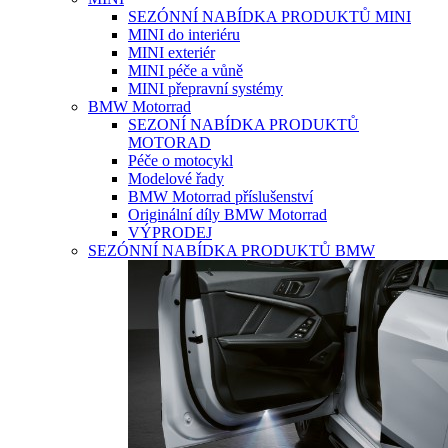
SEZÓNNÍ NABÍDKA PRODUKTŮ MINI
MINI do interiéru
MINI exteriér
MINI péče a vůně
MINI přepravní systémy
BMW Motorrad
SEZONÍ NABÍDKA PRODUKTŮ
MOTORAD
Péče o motocykl
Modelové řady
BMW Motorrad příslušenství
Originální díly BMW Motorrad
VÝPRODEJ
SEZÓNNÍ NABÍDKA PRODUKTŮ BMW