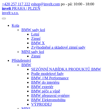
+420 257 117 222
eshop@invelt.com
po - pá: 10:00 - 18:00
invelt
PRAHA | PLZEŇ
invelt s.r.o.
Kola
BMW sady kol
Letní
Zimní
BMW X
Zvýhodněné a skladové zimní sady
MINI sady kol
Zimní
Příslušenství
BMW
SEZÓNNÍ NABÍDKA PRODUKTŮ BMW
Podle modelové řady
BMW ///M Performance
BMW do interiéru
BMW exteriér
BMW péče a vůně
BMW přepravní systémy
BMW Elektromobilita
VÝPRODEJ
MINI