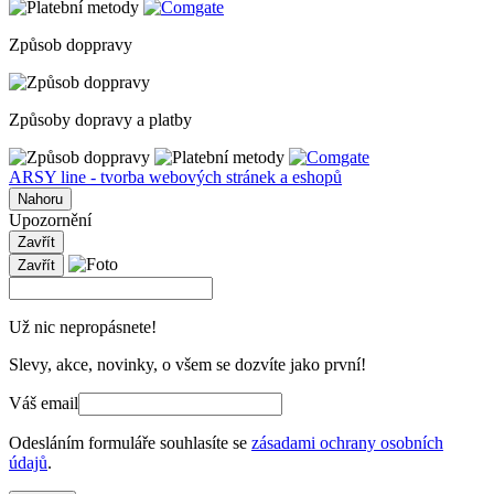
Způsob doppravy
Způsoby dopravy a platby
ARSY line - tvorba webových stránek a eshopů
Nahoru
Upozornění
Zavřít
Zavřít
Už nic nepropásnete!
Slevy, akce, novinky, o všem se dozvíte jako první!
Váš email
Odesláním formuláře souhlasíte se
zásadami ochrany osobních
údajů
.