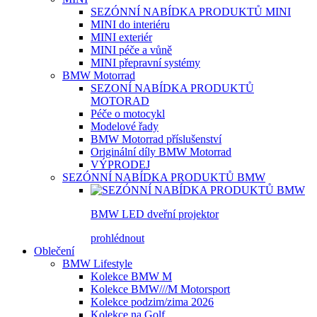
SEZÓNNÍ NABÍDKA PRODUKTŮ MINI
MINI do interiéru
MINI exteriér
MINI péče a vůně
MINI přepravní systémy
BMW Motorrad
SEZONÍ NABÍDKA PRODUKTŮ
MOTORAD
Péče o motocykl
Modelové řady
BMW Motorrad příslušenství
Originální díly BMW Motorrad
VÝPRODEJ
SEZÓNNÍ NABÍDKA PRODUKTŮ BMW
BMW LED dveřní projektor
prohlédnout
Oblečení
BMW Lifestyle
Kolekce BMW M
Kolekce BMW///M Motorsport
Kolekce podzim/zima 2026
Kolekce na Golf