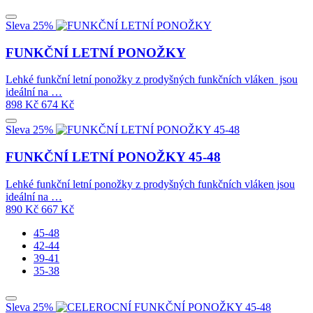
Sleva 25%
FUNKČNÍ LETNÍ PONOŽKY
Lehké funkční letní ponožky z prodyšných funkčních vláken jsou
ideální na …
898
Kč
674
Kč
Sleva 25%
FUNKČNÍ LETNÍ PONOŽKY 45-48
Lehké funkční letní ponožky z prodyšných funkčních vláken jsou
ideální na …
890
Kč
667
Kč
45-48
42-44
39-41
35-38
Sleva 25%