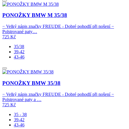
PONOŽKY BMW M 35/38
− Velký nápis značky FREUDE - Dobré pohodlí při nošení −
Polstrované paty…
725
Kč
35/38
39-42
43-46
PONOŽKY BMW 35/38
− Velký nápis značky FREUDE - Dobré pohodlí při nošení −
Polstrované paty a …
725
Kč
35 - 38
39-42
43-46