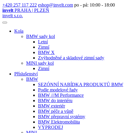
+420 257 117 222
eshop@invelt.com
po - pá: 10:00 - 18:00
invelt
PRAHA | PLZEŇ
invelt s.r.o.
Kola
BMW sady kol
Letní
Zimní
BMW X
Zvýhodněné a skladové zimní sady
MINI sady kol
Zimní
Příslušenství
BMW
SEZÓNNÍ NABÍDKA PRODUKTŮ BMW
Podle modelové řady
BMW ///M Performance
BMW do interiéru
BMW exteriér
BMW péče a vůně
BMW přepravní systémy
BMW Elektromobilita
VÝPRODEJ
MINI