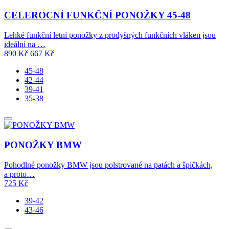
CELEROCNÍ FUNKČNÍ PONOŽKY 45-48
Lehké funkční letní ponožky z prodyšných funkčních vláken jsou
ideální na …
890
Kč
667
Kč
45-48
42-44
39-41
35-38
PONOŽKY BMW
Pohodlné ponožky BMW jsou polstrované na patách a špičkách,
a proto…
725
Kč
39-42
43-46