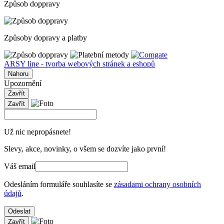
Způsob doppravy
Způsoby dopravy a platby
ARSY line - tvorba webových stránek a eshopů
Nahoru
Upozornění
Zavřít
Zavřít
Už nic nepropásnete!
Slevy, akce, novinky, o všem se dozvíte jako první!
Váš email
Odesláním formuláře souhlasíte se
zásadami ochrany osobních
údajů
.
Odeslat
Zavřít