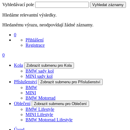
Vyhledávací pole
Vyhledat záznamy
Hledáme relevantní výsledky.
Hledanému výrazu, neodpovídají žádné záznamy.
0
Přihlášení
Registrace
0
Kola
Zobrazit submenu pro Kola
BMW sady kol
MINI sady kol
Příslušenství
Zobrazit submenu pro Příslušenství
BMW
MINI
BMW Motorrad
Oblečení
Zobrazit submenu pro Oblečení
BMW Lifestyle
MINI Lifestyle
BMW Motorrad Lifestyle
Úvod