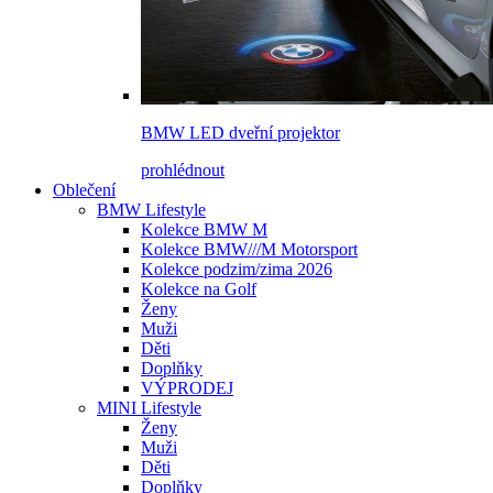
BMW LED dveřní projektor
prohlédnout
Oblečení
BMW Lifestyle
Kolekce BMW M
Kolekce BMW///M Motorsport
Kolekce podzim/zima 2026
Kolekce na Golf
Ženy
Muži
Děti
Doplňky
VÝPRODEJ
MINI Lifestyle
Ženy
Muži
Děti
Doplňky