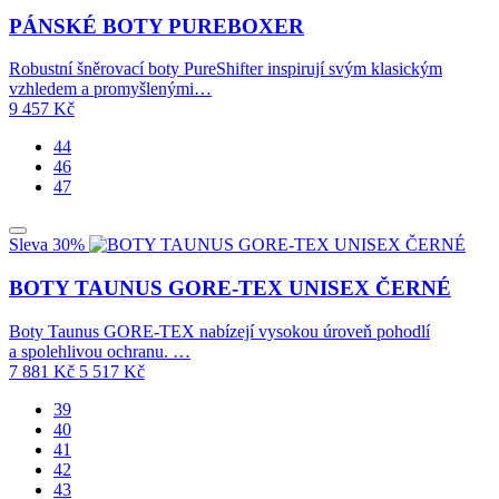
PÁNSKÉ BOTY PUREBOXER
Robustní šněrovací boty PureShifter inspirují svým klasickým
vzhledem a promyšlenými…
9 457
Kč
44
46
47
Sleva 30%
BOTY TAUNUS GORE-TEX UNISEX ČERNÉ
Boty Taunus GORE-TEX nabízejí vysokou úroveň pohodlí
a spolehlivou ochranu. …
7 881
Kč
5 517
Kč
39
40
41
42
43