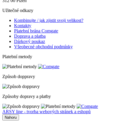
312 00 Plzeň
Užitečné odkazy
Kombinujte / jak zjistit svoji velikost?
Kontakty
Platební brána Comgate
Doprava a platba
Dárkový poukaz
Všeobecné obchodní podmínky
Platební metody
Způsob doppravy
Způsoby dopravy a platby
ARSY line - tvorba webových stránek a eshopů
Nahoru