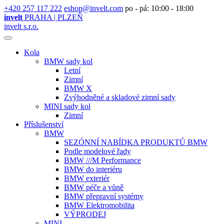
+420 257 117 222
eshop@invelt.com
po - pá: 10:00 - 18:00
invelt
PRAHA | PLZEŇ
invelt s.r.o.
Kola
BMW sady kol
Letní
Zimní
BMW X
Zvýhodněné a skladové zimní sady
MINI sady kol
Zimní
Příslušenství
BMW
SEZÓNNÍ NABÍDKA PRODUKTŮ BMW
Podle modelové řady
BMW ///M Performance
BMW do interiéru
BMW exteriér
BMW péče a vůně
BMW přepravní systémy
BMW Elektromobilita
VÝPRODEJ
MINI