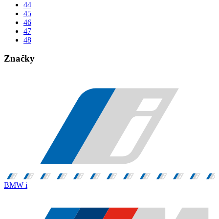
44
45
46
47
48
Značky
BMW i