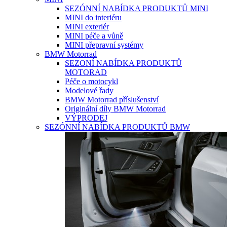
SEZÓNNÍ NABÍDKA PRODUKTŮ MINI
MINI do interiéru
MINI exteriér
MINI péče a vůně
MINI přepravní systémy
BMW Motorrad
SEZONÍ NABÍDKA PRODUKTŮ
MOTORAD
Péče o motocykl
Modelové řady
BMW Motorrad příslušenství
Originální díly BMW Motorrad
VÝPRODEJ
SEZÓNNÍ NABÍDKA PRODUKTŮ BMW